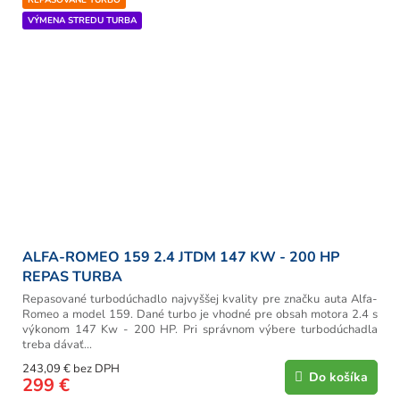
REPASOVANÉ TURBO
VÝMENA STREDU TURBA
ALFA-ROMEO 159 2.4 JTDM 147 KW - 200 HP
REPAS TURBA
Repasované turbodúchadlo najvyššej kvality pre značku auta Alfa-
Romeo a model 159. Dané turbo je vhodné pre obsah motora 2.4 s
výkonom 147 Kw - 200 HP. Pri správnom výbere turbodúchadla
treba dávať...
243,09 € bez DPH
Do košíka
299 €