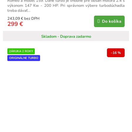
Romeo a model 159. Dané turbo je vhodné pre obsah motora 2.4 s
výkonom 147 Kw - 200 HP. Pri správnom výbere turbodúchadla
treba dávať...
243,09 € bez DPH
Do košíka
299 €
Skladom - Doprava zadarmo
ZÁRUKA 2 ROKY
–16 %
ORIGINÁLNE TURBO