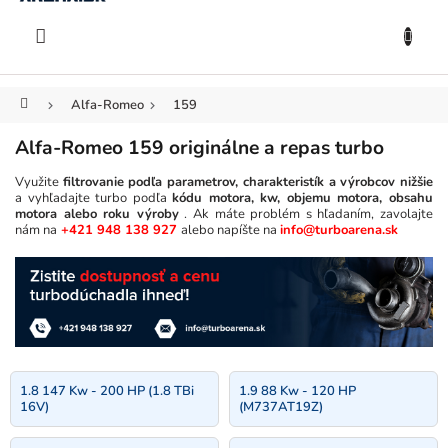
KOŠÍK
Prejsť
na
EUR
obsah
Domov
Alfa-Romeo
159
Alfa-Romeo 159 originálne a repas turbo
Využite
filtrovanie podľa parametrov, charakteristík a výrobcov nižšie
a vyhľadajte turbo podľa
kódu motora, kw, objemu motora, obsahu
motora alebo roku výroby
. Ak máte problém s hľadaním, zavolajte
nám na
+421 948 138 927
alebo napíšte na
info@turboarena.sk
1.8 147 Kw - 200 HP (1.8 TBi
1.9 88 Kw - 120 HP
16V)
(M737AT19Z)