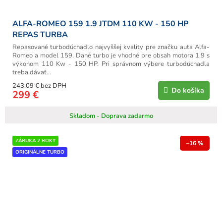
ALFA-ROMEO 159 1.9 JTDM 110 KW - 150 HP
REPAS TURBA
Repasované turbodúchadlo najvyššej kvality pre značku auta Alfa-
Romeo a model 159. Dané turbo je vhodné pre obsah motora 1.9 s
výkonom 110 Kw - 150 HP. Pri správnom výbere turbodúchadla
treba dávať...
243,09 € bez DPH
Do košíka
299 €
Skladom - Doprava zadarmo
ZÁRUKA 2 ROKY
–16 %
ORIGINÁLNE TURBO