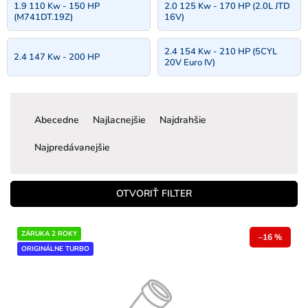
1.9 110 Kw - 150 HP
2.0 125 Kw - 170 HP (2.0L JTD
(M741DT.19Z)
16V)
2.4 154 Kw - 210 HP (5CYL
2.4 147 Kw - 200 HP
20V Euro IV)
R
a
Abecedne
Najlacnejšie
Najdrahšie
d
e
Najpredávanejšie
n
i
e
OTVORIŤ FILTER
p
r
V
ZÁRUKA 2 ROKY
o
–16 %
ý
ORIGINÁLNE TURBO
d
p
u
i
k
s
t
p