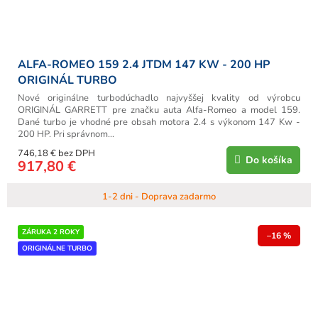
ALFA-ROMEO 159 2.4 JTDM 147 KW - 200 HP
ORIGINÁL TURBO
Nové originálne turbodúchadlo najvyššej kvality od výrobcu
ORIGINÁL GARRETT pre značku auta Alfa-Romeo a model 159.
Dané turbo je vhodné pre obsah motora 2.4 s výkonom 147 Kw -
200 HP. Pri správnom...
746,18 € bez DPH
Do košíka
917,80 €
1-2 dni - Doprava zadarmo
ZÁRUKA 2 ROKY
–16 %
ORIGINÁLNE TURBO