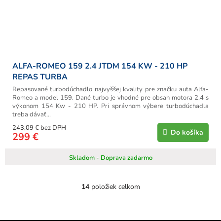
ALFA-ROMEO 159 2.4 JTDM 154 KW - 210 HP
REPAS TURBA
Repasované turbodúchadlo najvyššej kvality pre značku auta Alfa-
Romeo a model 159. Dané turbo je vhodné pre obsah motora 2.4 s
výkonom 154 Kw - 210 HP. Pri správnom výbere turbodúchadla
treba dávať...
243,09 € bez DPH
Do košíka
299 €
Skladom - Doprava zadarmo
14
položiek celkom
O
v
l
á