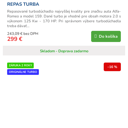
REPAS TURBA
Repasované turbodúchadlo najvyššej kvality pre značku auta Alfa-
Romeo a model 159. Dané turbo je vhodné pre obsah motora 2.0 s
výkonom 125 Kw - 170 HP. Pri správnom výbere turbodúchadla
treba dávať...
243,09 € bez DPH
Do košíka
299 €
Skladom - Doprava zadarmo
ZÁRUKA 2 ROKY
–16 %
ORIGINÁLNE TURBO