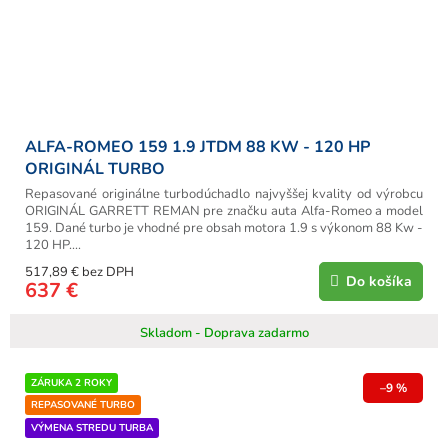
ALFA-ROMEO 159 1.9 JTDM 88 KW - 120 HP
ORIGINÁL TURBO
Repasované originálne turbodúchadlo najvyššej kvality od výrobcu
ORIGINÁL GARRETT REMAN pre značku auta Alfa-Romeo a model
159. Dané turbo je vhodné pre obsah motora 1.9 s výkonom 88 Kw -
120 HP....
517,89 € bez DPH
Do košíka
637 €
Skladom - Doprava zadarmo
ZÁRUKA 2 ROKY
–9 %
REPASOVANÉ TURBO
VÝMENA STREDU TURBA