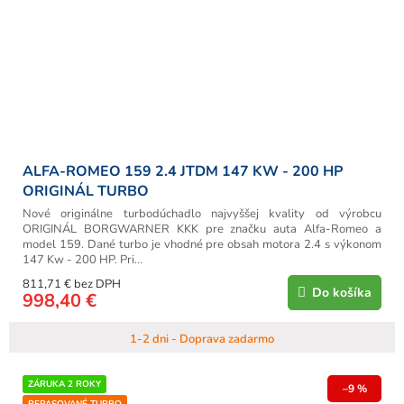
ALFA-ROMEO 159 2.4 JTDM 147 KW - 200 HP
ORIGINÁL TURBO
Nové originálne turbodúchadlo najvyššej kvality od výrobcu
ORIGINÁL BORGWARNER KKK pre značku auta Alfa-Romeo a
model 159. Dané turbo je vhodné pre obsah motora 2.4 s výkonom
147 Kw - 200 HP. Pri...
811,71 € bez DPH
Do košíka
998,40 €
1-2 dni - Doprava zadarmo
ZÁRUKA 2 ROKY
–9 %