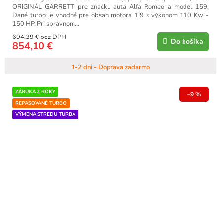
ORIGINÁL GARRETT pre značku auta Alfa-Romeo a model 159.
Dané turbo je vhodné pre obsah motora 1.9 s výkonom 110 Kw -
150 HP. Pri správnom...
694,39 € bez DPH
Do košíka
854,10 €
1-2 dni - Doprava zadarmo
ZÁRUKA 2 ROKY
–9 %
REPASOVANÉ TURBO
VÝMENA STREDU TURBA