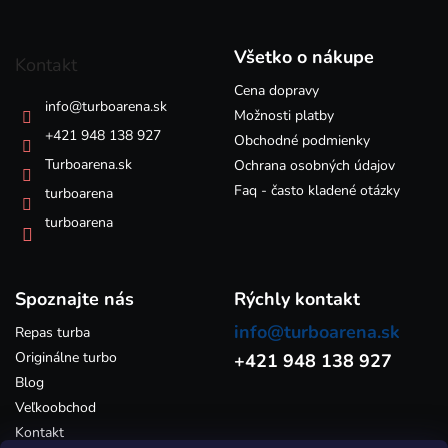
Z
d
á
a
p
c
Všetko o nákupe
Kontakt
i
ä
e
Cena dopravy
t
info
@
turboarena.sk
p
i
Možnosti platby
r
e
+421 948 138 927
Obchodné podmienky
v
k
Turboarena.sk
Ochrana osobných údajov
y
Faq - často kladené otázky
turboarena
v
ý
turboarena
p
i
s
Spoznajte nás
u
Rýchly kontakt
info@turboarena.sk
Repas turba
Originálne turbo
+421 948 138 927
Blog
Veľkoobchod
Kontakt