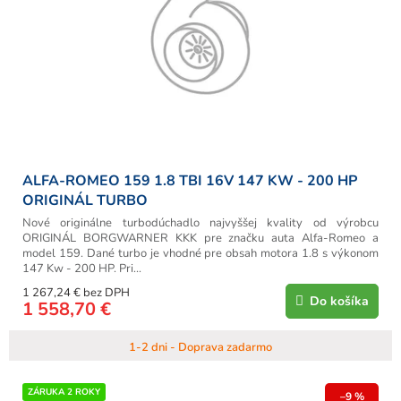
o
r
v
o
d
u
k
t
o
v
ALFA-ROMEO 159 1.8 TBI 16V 147 KW - 200 HP
ORIGINÁL TURBO
Nové originálne turbodúchadlo najvyššej kvality od výrobcu
ORIGINÁL BORGWARNER KKK pre značku auta Alfa-Romeo a
model 159. Dané turbo je vhodné pre obsah motora 1.8 s výkonom
147 Kw - 200 HP. Pri...
1 267,24 € bez DPH
Do košíka
1 558,70 €
1-2 dni - Doprava zadarmo
ZÁRUKA 2 ROKY
–9 %