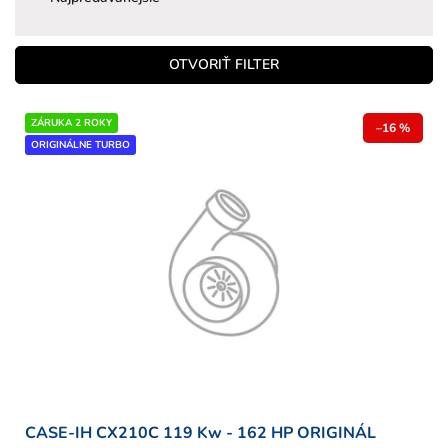
n
i
e
OTVORIŤ FILTER
p
r
V
ZÁRUKA 2 ROKY
o
–16 %
ý
ORIGINÁLNE TURBO
d
p
u
i
k
s
t
p
o
r
v
o
d
u
k
t
o
v
CASE-IH CX210C 119 Kw - 162 HP ORIGINÁL