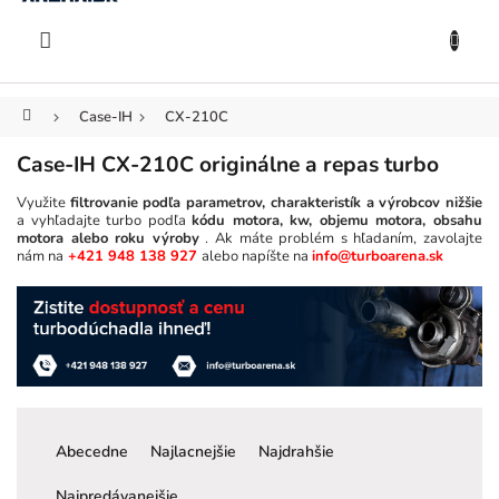
KOŠÍK
Prejsť
na
EUR
obsah
Domov
Case-IH
CX-210C
Case-IH CX-210C originálne a repas turbo
Využite
filtrovanie podľa parametrov, charakteristík a výrobcov nižšie
a vyhľadajte turbo podľa
kódu motora, kw, objemu motora, obsahu
motora alebo roku výroby
. Ak máte problém s hľadaním, zavolajte
nám na
+421 948 138 927
alebo napíšte na
info@turboarena.sk
R
a
Abecedne
Najlacnejšie
Najdrahšie
d
e
Najpredávanejšie