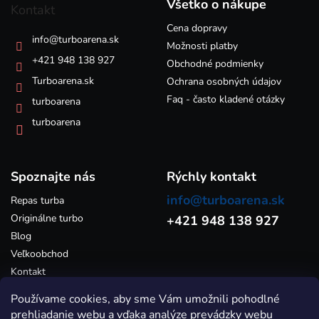
p
c
Všetko o nákupe
Kontakt
i
ä
e
Cena dopravy
t
info
@
turboarena.sk
p
i
Možnosti platby
r
e
+421 948 138 927
Obchodné podmienky
v
k
Turboarena.sk
Ochrana osobných údajov
y
Faq - často kladené otázky
turboarena
v
ý
turboarena
p
i
s
Spoznajte nás
u
Rýchly kontakt
info@turboarena.sk
Repas turba
Originálne turbo
+421 948 138 927
Blog
Veľkoobchod
Kontakt
Používame cookies, aby sme Vám umožnili pohodlné
prehliadanie webu a vďaka analýze prevádzky webu