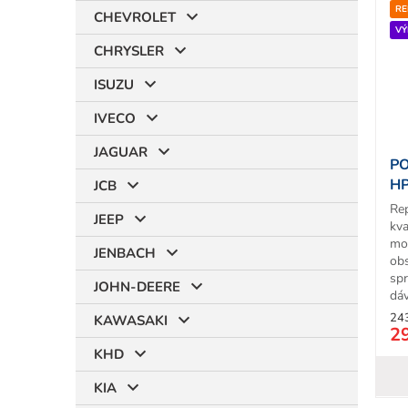
RE
CHEVROLET
VÝ
CHRYSLER
ISUZU
IVECO
JAGUAR
PO
HP
JCB
Re
JEEP
kv
mo
JENBACH
ob
sp
JOHN-DEERE
dáv
24
KAWASAKI
2
KHD
KIA