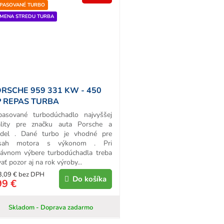
PASOVANÉ TURBO
MENA STREDU TURBA
RSCHE 959 331 KW - 450
 REPAS TURBA
pasované turbodúchadlo najvyššej
ality pre značku auta Porsche a
del . Dané turbo je vhodné pre
sah motora s výkonom . Pri
rávnom výbere turbodúchadla treba
ať pozor aj na rok výroby...
3,09 € bez DPH
Do košíka
99 €
Skladom - Doprava zadarmo