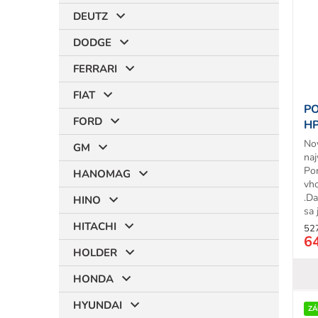
i
DEUTZ
s
p
DODGE
r
t
o
FERRARI
d
FIAT
u
PO
k
FORD
HP
t
No
o
GM
na
v
Po
HANOMAG
vh
.D
HINO
sa 
HITACHI
52
6
HOLDER
HONDA
HYUNDAI
ZÁ