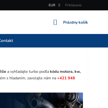
EUR
Prihlásenie
NÁKUPNÝ
Prázdny košík
KOŠÍK
Kontakt
žšie
a vyhľadajte turbo podľa
kódu motora, kw,
ém s hľadaním, zavolajte nám na
+421 948