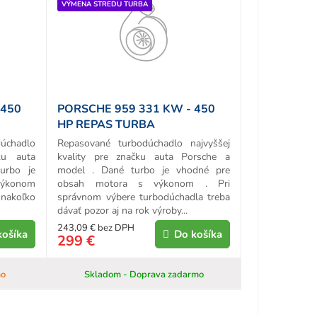
VÝMENA STREDU TURBA
 450
PORSCHE 959 331 KW - 450
HP REPAS TURBA
chadlo
Repasované turbodúchadlo najvyššej
ku auta
kvality pre značku auta Porsche a
urbo je
model . Dané turbo je vhodné pre
výkonom
obsah motora s výkonom . Pri
 nakoľko
správnom výbere turbodúchadla treba
dávať pozor aj na rok výroby...
243,09 € bez DPH
košíka
Do košíka
299 €
mo
Skladom - Doprava zadarmo