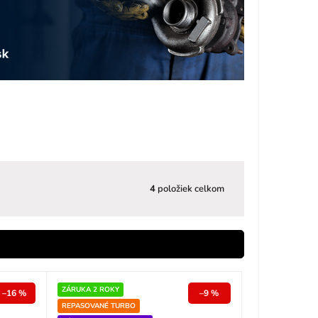
4
položiek celkom
ZÁRUKA 2 ROKY
–16 %
–9 %
REPASOVANÉ TURBO