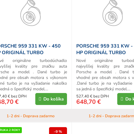
d
u
k
o
v
RSCHE 959 331 KW - 450
PORSCHE 959 331 KW -
 ORIGINÁL TURBO
HP ORIGINÁL TURBO
vé originálne turbodúchadlo
Nové originálne turbodú
jvyššej kvality pre značku auta
najvyššej kvality pre znač
rsche a model . Dané turbo je
Porsche a model . Dané t
odné pre obsah motora s výkonom
vhodné pre obsah motora s 
ané turbo je na vyžiadanie nakoľko
.Dané turbo je na vyžiadanie
jedná o špecifický model....
sa jedná o špecifický model....
7,40 € bez DPH
527,40 € bez DPH
Do košíka
Do 
48,70 €
648,70 €
1-2 dni - Doprava zadarmo
1-2 dni - Doprava zadar
RUKA 2 ROKY
–9 %