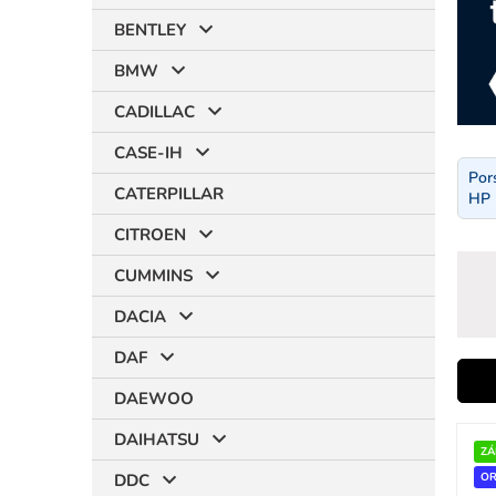
BENTLEY
BMW
CADILLAC
CASE-IH
Por
CATERPILLAR
HP 
CITROEN
CUMMINS
DACIA
DAF
i
DAEWOO
V
DAIHATSU
ý
ZÁ
r
p
DDC
OR