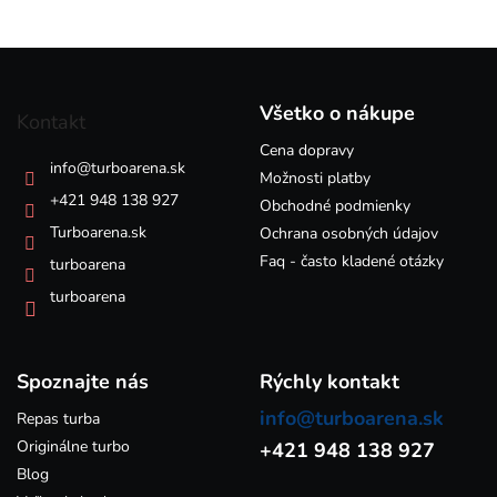
v
l
á
Z
d
á
a
p
c
Všetko o nákupe
Kontakt
i
ä
e
Cena dopravy
t
info
@
turboarena.sk
p
i
Možnosti platby
r
e
+421 948 138 927
Obchodné podmienky
v
k
Turboarena.sk
Ochrana osobných údajov
y
Faq - často kladené otázky
turboarena
v
ý
turboarena
p
i
s
Spoznajte nás
u
Rýchly kontakt
info@turboarena.sk
Repas turba
Originálne turbo
+421 948 138 927
Blog