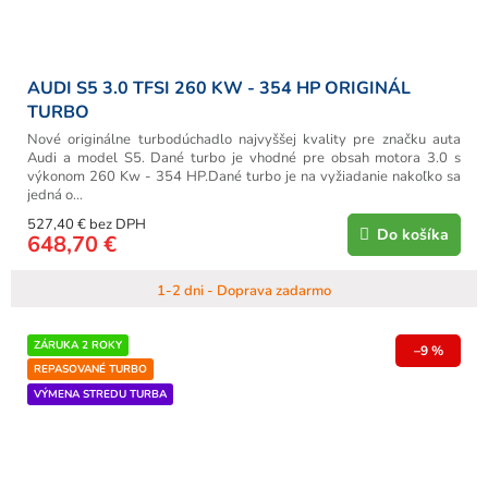
AUDI S5 3.0 TFSI 260 KW - 354 HP ORIGINÁL
TURBO
Nové originálne turbodúchadlo najvyššej kvality pre značku auta
Audi a model S5. Dané turbo je vhodné pre obsah motora 3.0 s
výkonom 260 Kw - 354 HP.Dané turbo je na vyžiadanie nakoľko sa
jedná o...
527,40 € bez DPH
Do košíka
648,70 €
1-2 dni - Doprava zadarmo
ZÁRUKA 2 ROKY
–9 %
REPASOVANÉ TURBO
VÝMENA STREDU TURBA