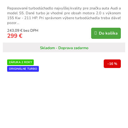
Repasované turbodúchadlo najvyššej kvality pre značku auta Audi a
model S5. Dané turbo je vhodné pre obsah motora 2.0 s výkonom
155 Kw - 211 HP. Pri správnom výbere turbodúchadla treba dávať
pozor...
243,09 € bez DPH
Do košíka
299 €
Skladom - Doprava zadarmo
ZÁRUKA 2 ROKY
–16 %
ORIGINÁLNE TURBO