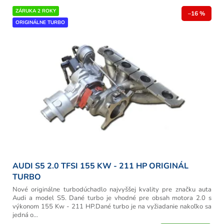
ZÁRUKA 2 ROKY
–16 %
ORIGINÁLNE TURBO
AUDI S5 2.0 TFSI 155 KW - 211 HP ORIGINÁL
TURBO
Nové originálne turbodúchadlo najvyššej kvality pre značku auta
Audi a model S5. Dané turbo je vhodné pre obsah motora 2.0 s
výkonom 155 Kw - 211 HP.Dané turbo je na vyžiadanie nakoľko sa
jedná o...