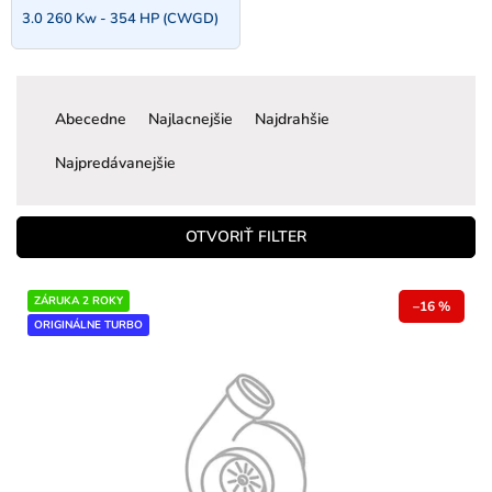
3.0 260 Kw - 354 HP (CWGD)
R
a
Abecedne
Najlacnejšie
Najdrahšie
d
e
Najpredávanejšie
n
i
e
OTVORIŤ FILTER
p
r
V
ZÁRUKA 2 ROKY
o
–16 %
ý
ORIGINÁLNE TURBO
d
p
u
i
k
s
t
p
o
r
v
o
d