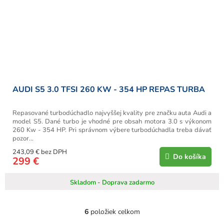
AUDI S5 3.0 TFSI 260 KW - 354 HP REPAS TURBA
Repasované turbodúchadlo najvyššej kvality pre značku auta Audi a
model S5. Dané turbo je vhodné pre obsah motora 3.0 s výkonom
260 Kw - 354 HP. Pri správnom výbere turbodúchadla treba dávať
pozor...
243,09 € bez DPH
Do košíka
299 €
Skladom - Doprava zadarmo
6
položiek celkom
O