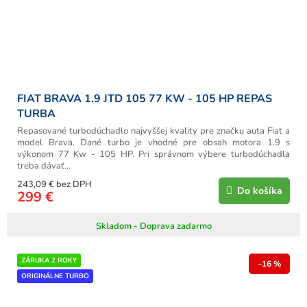
FIAT BRAVA 1.9 JTD 105 77 KW - 105 HP REPAS
TURBA
Repasované turbodúchadlo najvyššej kvality pre značku auta Fiat a
model Brava. Dané turbo je vhodné pre obsah motora 1.9 s
výkonom 77 Kw - 105 HP. Pri správnom výbere turbodúchadla
treba dávať...
243,09 € bez DPH
Do košíka
299 €
Skladom - Doprava zadarmo
ZÁRUKA 2 ROKY
–16 %
ORIGINÁLNE TURBO