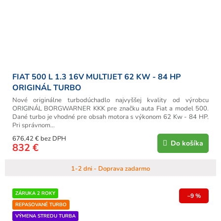
FIAT 500 L 1.3 16V MULTIJET 62 KW - 84 HP
ORIGINÁL TURBO
Nové originálne turbodúchadlo najvyššej kvality od výrobcu
ORIGINÁL BORGWARNER KKK pre značku auta Fiat a model 500.
Dané turbo je vhodné pre obsah motora s výkonom 62 Kw - 84 HP.
Pri správnom...
676,42 € bez DPH
Do košíka
832 €
1-2 dni - Doprava zadarmo
ZÁRUKA 2 ROKY
–9 %
REPASOVANÉ TURBO
VÝMENA STREDU TURBA