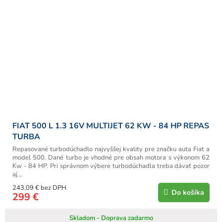
FIAT 500 L 1.3 16V MULTIJET 62 KW - 84 HP REPAS
TURBA
Repasované turbodúchadlo najvyššej kvality pre značku auta Fiat a
model 500. Dané turbo je vhodné pre obsah motora s výkonom 62
Kw - 84 HP. Pri správnom výbere turbodúchadla treba dávať pozor
aj...
243,09 € bez DPH
Do košíka
299 €
Skladom - Doprava zadarmo