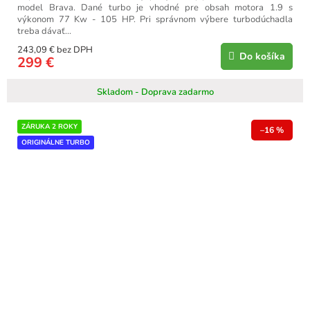
model Brava. Dané turbo je vhodné pre obsah motora 1.9 s
výkonom 77 Kw - 105 HP. Pri správnom výbere turbodúchadla
treba dávať...
243,09 € bez DPH
Do košíka
299 €
Skladom - Doprava zadarmo
ZÁRUKA 2 ROKY
–16 %
ORIGINÁLNE TURBO