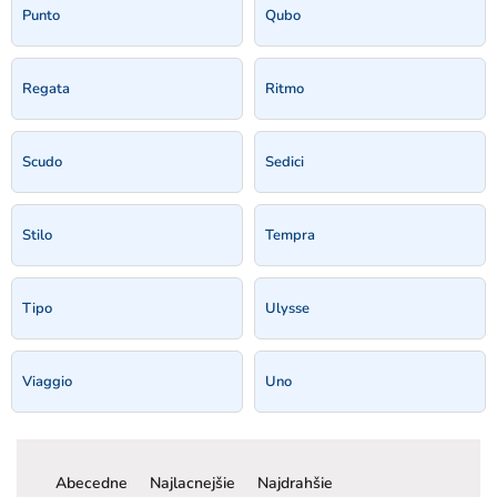
Punto
Qubo
Regata
Ritmo
Scudo
Sedici
Stilo
Tempra
Tipo
Ulysse
Viaggio
Uno
R
a
Abecedne
Najlacnejšie
Najdrahšie