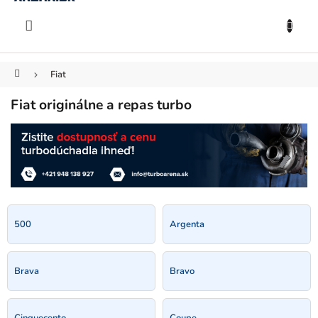
KOŠÍK
Prejsť
na
EUR
obsah
Domov
Fiat
Fiat originálne a repas turbo
500
Argenta
Brava
Bravo
Cinquecento
Coupe