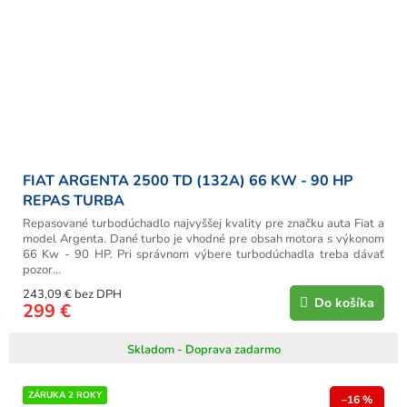
FIAT ARGENTA 2500 TD (132A) 66 KW - 90 HP
REPAS TURBA
Repasované turbodúchadlo najvyššej kvality pre značku auta Fiat a
model Argenta. Dané turbo je vhodné pre obsah motora s výkonom
66 Kw - 90 HP. Pri správnom výbere turbodúchadla treba dávať
pozor...
243,09 € bez DPH
Do košíka
299 €
Skladom - Doprava zadarmo
ZÁRUKA 2 ROKY
–16 %