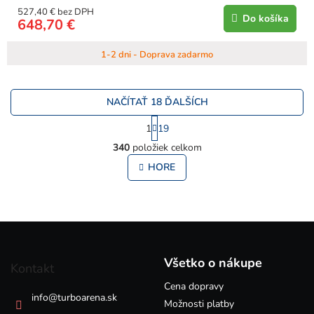
527,40 € bez DPH
Do košíka
648,70 €
1-2 dni - Doprava zadarmo
NAČÍTAŤ 18 ĎALŠÍCH
S
1
19
t
O
r
340
položiek celkom
v
á
l
HORE
n
á
k
o
d
v
a
a
c
Z
n
i
i
á
e
e
p
p
Všetko o nákupe
Kontakt
ä
r
v
Cena dopravy
t
info
@
turboarena.sk
k
i
Možnosti platby
y