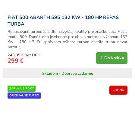
FIAT 500 ABARTH 595 132 KW - 180 HP REPAS
TURBA
Repasované turbodúchadlo najvyššej kvality pre značku auta Fiat a
model 500. Dané turbo je vhodné pre obsah motora s výkonom 132
Kw - 180 HP. Pri správnom výbere turbodúchadla treba dávať
pozor aj...
243,09 € bez DPH
Do košíka
299 €
Skladom - Doprava zadarmo
ZÁRUKA 2 ROKY
–16 %
ORIGINÁLNE TURBO