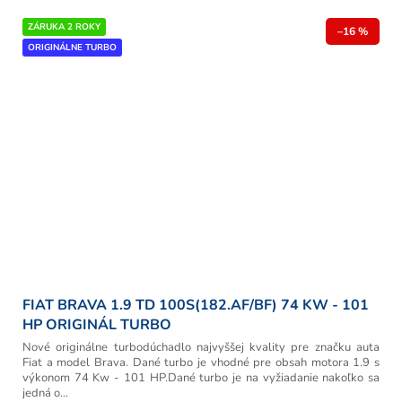
ZÁRUKA 2 ROKY
–16 %
ORIGINÁLNE TURBO
FIAT BRAVA 1.9 TD 100S(182.AF/BF) 74 KW - 101
HP ORIGINÁL TURBO
Nové originálne turbodúchadlo najvyššej kvality pre značku auta
Fiat a model Brava. Dané turbo je vhodné pre obsah motora 1.9 s
výkonom 74 Kw - 101 HP.Dané turbo je na vyžiadanie nakoľko sa
jedná o...