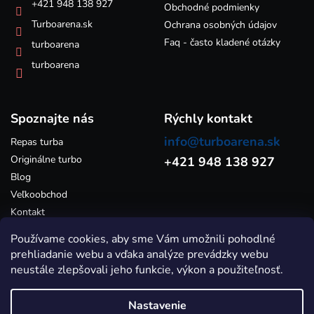
e
+421 948 138 927
Obchodné podmienky
v
Turboarena.sk
ý
Ochrana osobných údajov
p
Faq - často kladené otázky
turboarena
i
s
turboarena
u
Spoznajte nás
Rýchly kontakt
info@turboarena.sk
Repas turba
Originálne turbo
+421 948 138 927
Blog
Veľkoobchod
Kontakt
Používame cookies, aby sme Vám umožnili pohodlné
prehliadanie webu a vďaka analýze prevádzky webu
neustále zlepšovali jeho funkcie, výkon a použiteľnosť.
Nastavenie