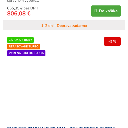
správnom výbere...
655,35 € bez DPH
Do košíka
806,08 €
1-2 dni - Doprava zadarmo
ZÁRUKA 2 ROKY
–9 %
REPASOVANÉ TURBO
VÝMENA STREDU TURBA