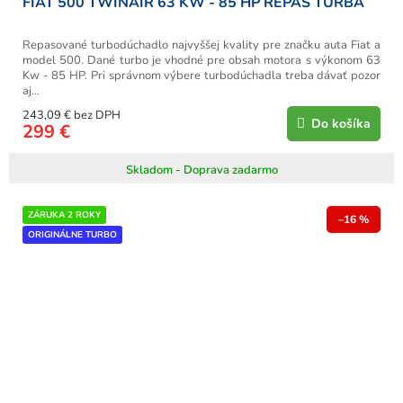
FIAT 500 TWINAIR 63 KW - 85 HP REPAS TURBA
Repasované turbodúchadlo najvyššej kvality pre značku auta Fiat a
model 500. Dané turbo je vhodné pre obsah motora s výkonom 63
Kw - 85 HP. Pri správnom výbere turbodúchadla treba dávať pozor
aj...
243,09 € bez DPH
Do košíka
299 €
Skladom - Doprava zadarmo
ZÁRUKA 2 ROKY
–16 %
ORIGINÁLNE TURBO