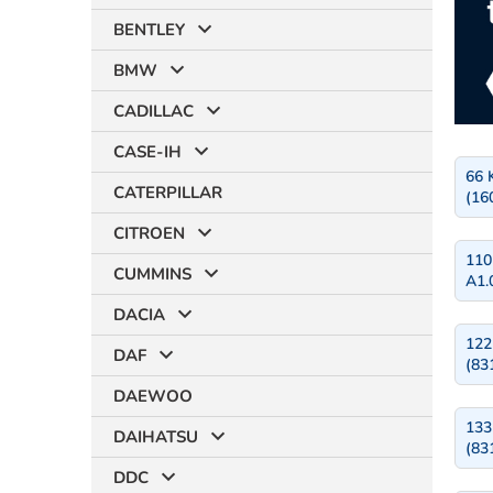
BENTLEY
BMW
CADILLAC
CASE-IH
66 
CATERPILLAR
(16
CITROEN
110
CUMMINS
A1.
DACIA
122
DAF
(83
DAEWOO
133
DAIHATSU
(83
DDC