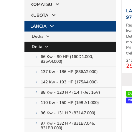
KOMATSU
LA
KUBOTA
97
Re
LANCIA
kva
Dedra
Del
mo
Delta
Pr
tre
66 Kw - 90 HP (160D1.000,
24
835A4.000)
2
137 Kw - 186 HP (836A2.000)
142 Kw - 193 HP (175A4.000)
88 Kw - 120 HP (1.4 T-Jet 16V)
ZÁ
OR
110 Kw - 150 HP (198 A1.000)
96 Kw - 131 HP (831A7.000)
97 Kw - 132 HP (831B7.046,
831B3.000)