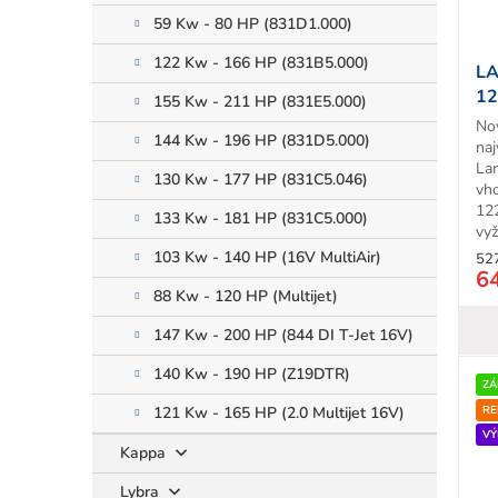
59 Kw - 80 HP (831D1.000)
122 Kw - 166 HP (831B5.000)
LA
12
155 Kw - 211 HP (831E5.000)
T
No
144 Kw - 196 HP (831D5.000)
na
La
130 Kw - 177 HP (831C5.046)
vh
12
133 Kw - 181 HP (831C5.000)
vyž
103 Kw - 140 HP (16V MultiAir)
52
6
88 Kw - 120 HP (Multijet)
147 Kw - 200 HP (844 DI T-Jet 16V)
140 Kw - 190 HP (Z19DTR)
ZÁ
RE
121 Kw - 165 HP (2.0 Multijet 16V)
VÝ
Kappa
Lybra