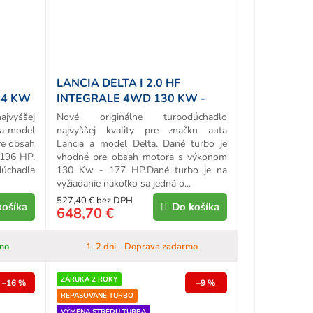
LANCIA DELTA I 2.0 HF
44 KW
INTEGRALE 4WD 130 KW -
177 HP ORIGINÁL TURBO
ajvyššej
Nové originálne turbodúchadlo
 a model
najvyššej kvality pre značku auta
re obsah
Lancia a model Delta. Dané turbo je
196 HP.
vhodné pre obsah motora s výkonom
úchadla
130 Kw - 177 HP.Dané turbo je na
vyžiadanie nakoľko sa jedná o...
527,40 € bez DPH
košíka
Do košíka
648,70 €
mo
1-2 dni - Doprava zadarmo
ZÁRUKA 2 ROKY
–16 %
–9 %
REPASOVANÉ TURBO
VÝMENA STREDU TURBA