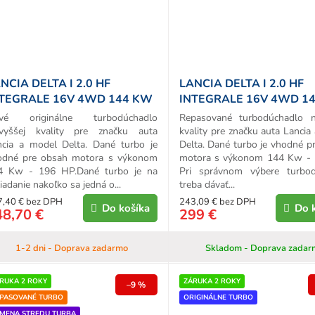
NCIA DELTA I 2.0 HF
LANCIA DELTA I 2.0 HF
TEGRALE 16V 4WD 144 KW
INTEGRALE 16V 4WD 1
196 HP ORIGINÁL TURBO
- 196 HP REPAS TURBA
vé originálne turbodúchadlo
Repasované turbodúchadlo n
jvyššej kvality pre značku auta
kvality pre značku auta Lancia
ncia a model Delta. Dané turbo je
Delta. Dané turbo je vhodné p
odné pre obsah motora s výkonom
motora s výkonom 144 Kw - 
4 Kw - 196 HP.Dané turbo je na
Pri správnom výbere turbod
iadanie nakoľko sa jedná o...
treba dávať...
7,40 € bez DPH
243,09 € bez DPH
Do košíka
Do 
48,70 €
299 €
1-2 dni - Doprava zadarmo
Skladom - Doprava zadar
RUKA 2 ROKY
ZÁRUKA 2 ROKY
–9 %
PASOVANÉ TURBO
ORIGINÁLNE TURBO
MENA STREDU TURBA