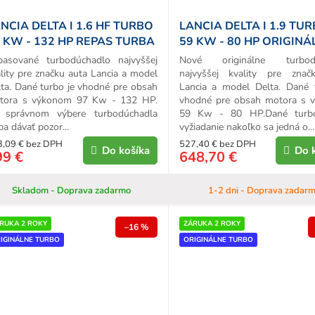
NCIA DELTA I 1.6 HF TURBO
LANCIA DELTA I 1.9 TU
 KW - 132 HP REPAS TURBA
59 KW - 80 HP ORIGINÁ
TURBO
pasované turbodúchadlo najvyššej
Nové originálne turbodú
lity pre značku auta Lancia a model
najvyššej kvality pre znač
ta. Dané turbo je vhodné pre obsah
Lancia a model Delta. Dané 
tora s výkonom 97 Kw - 132 HP.
vhodné pre obsah motora s 
i správnom výbere turbodúchadla
59 Kw - 80 HP.Dané turb
ba dávať pozor...
vyžiadanie nakoľko sa jedná o...
3,09 € bez DPH
527,40 € bez DPH
Do košíka
Do 
99 €
648,70 €
Skladom - Doprava zadarmo
1-2 dni - Doprava zadar
RUKA 2 ROKY
ZÁRUKA 2 ROKY
–16 %
IGINÁLNE TURBO
ORIGINÁLNE TURBO