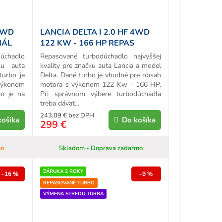
 4WD
LANCIA DELTA I 2.0 HF 4WD
NÁL
122 KW - 166 HP REPAS
TURBA
chadlo
Repasované turbodúchadlo najvyššej
ku auta
kvality pre značku auta Lancia a model
turbo je
Delta. Dané turbo je vhodné pre obsah
výkonom
motora s výkonom 122 Kw - 166 HP.
o je na
Pri správnom výbere turbodúchadla
treba dávať...
243,09 € bez DPH
košíka
Do košíka
299 €
mo
Skladom - Doprava zadarmo
ZÁRUKA 2 ROKY
–16 %
–9 %
REPASOVANÉ TURBO
VÝMENA STREDU TURBA