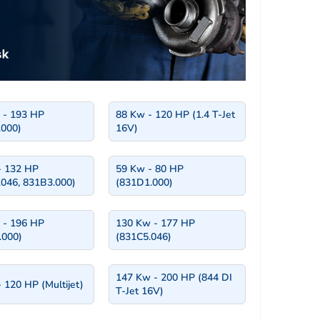
 - 193 HP
88 Kw - 120 HP (1.4 T-Jet
.000)
16V)
- 132 HP
59 Kw - 80 HP
046, 831B3.000)
(831D1.000)
 - 196 HP
130 Kw - 177 HP
.000)
(831C5.046)
147 Kw - 200 HP (844 DI
 120 HP (Multijet)
T-Jet 16V)