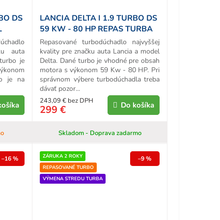
RBO DS
LANCIA DELTA I 1.9 TURBO DS
L
59 KW - 80 HP REPAS TURBA
chadlo
Repasované turbodúchadlo najvyššej
ku auta
kvality pre značku auta Lancia a model
turbo je
Delta. Dané turbo je vhodné pre obsah
výkonom
motora s výkonom 59 Kw - 80 HP. Pri
o je na
správnom výbere turbodúchadla treba
dávať pozor...
243,09 € bez DPH
košíka
Do košíka
299 €
mo
Skladom - Doprava zadarmo
ZÁRUKA 2 ROKY
–16 %
–9 %
REPASOVANÉ TURBO
VÝMENA STREDU TURBA