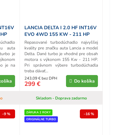
INT16V
LANCIA DELTA I 2.0 HF INT16V
 HP
EVO 4WD 155 KW - 211 HP
REPAS TURBA
chadlo
Repasované turbodúchadlo najvyššej
ku auta
kvality pre značku auta Lancia a model
turbo je
Delta. Dané turbo je vhodné pre obsah
výkonom
motora s výkonom 155 Kw - 211 HP.
o je na
Pri správnom výbere turbodúchadla
treba dávať...
243,09 € bez DPH
košíka
Do košíka
299 €
mo
Skladom - Doprava zadarmo
ZÁRUKA 2 ROKY
–9 %
–16 %
ORIGINÁLNE TURBO