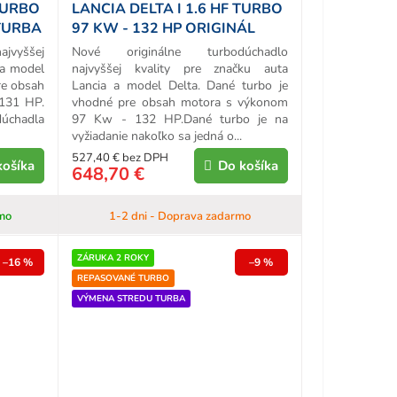
 TURBO
LANCIA DELTA I 1.6 HF TURBO
 TURBA
97 KW - 132 HP ORIGINÁL
TURBO
ajvyššej
Nové originálne turbodúchadlo
 a model
najvyššej kvality pre značku auta
re obsah
Lancia a model Delta. Dané turbo je
131 HP.
vhodné pre obsah motora s výkonom
úchadla
97 Kw - 132 HP.Dané turbo je na
vyžiadanie nakoľko sa jedná o...
527,40 € bez DPH
košíka
Do košíka
648,70 €
mo
1-2 dni - Doprava zadarmo
ZÁRUKA 2 ROKY
–16 %
–9 %
REPASOVANÉ TURBO
VÝMENA STREDU TURBA