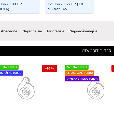
 Kw - 190 HP
121 Kw - 165 HP (2.0
9DTR)
Multijet 16V)
R
a
Abecedne
Najlacnejšie
Najdrahšie
Najpredávanejšie
d
e
n
OTVORIŤ FILTER
e
p
RUKA 2 ROKY
ZÁRUKA 2 ROKY
–16 %
IGINÁLNE TURBO
REPASOVANÉ TURBO
o
VÝMENA STREDU TURBA
d
u
k
o
v