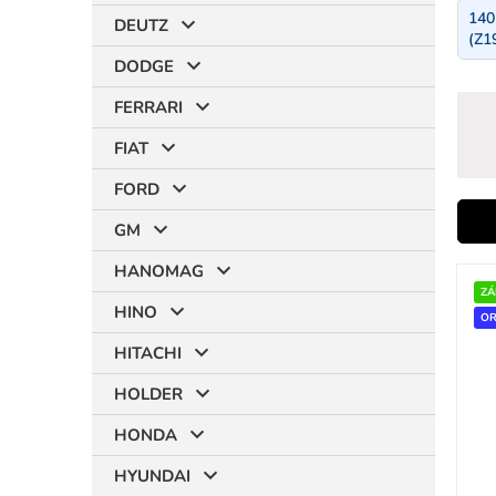
140
DEUTZ
(Z1
DODGE
FERRARI
FIAT
FORD
i
GM
HANOMAG
V
ý
ZÁ
r
HINO
p
OR
i
HITACHI
s
p
HOLDER
r
t
HONDA
o
d
HYUNDAI
u