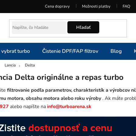
Cena dopravy
Možnosti platby
FAQ
Hľadať
 vybrať turbo
Čistenie DPF/FAP filtrov
Blog
Lancia
Delta
omov
ncia Delta originálne a repas turbo
ite
filtrovanie podľa parametrov, charakteristík a výrobcov ni
mu motora, obsahu motora alebo roku výroby
. Ak máte probl
 927
alebo napíšte na
info@turboarena.sk