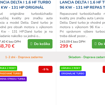
NCIA DELTA I 1.6 HF TURBO
LANCIA DELTA I 1.6 HF
 KW - 131 HP ORIGINÁL
96 KW - 131 HP REPAS
URBO
vé originálne turbodúchadlo
Repasované turbodúchadlo n
jvyššej kvality pre značku auta
kvality pre značku auta Lancia
ncia a model Delta. Dané turbo je
Delta. Dané turbo je vhodné p
odné pre obsah motora s výkonom
motora s výkonom 96 Kw - 
 Kw - 131 HP.Dané turbo je na
Pri správnom výbere turbod
iadanie nakoľko sa jedná o...
treba dávať pozor...
7,40 € bez DPH
243,09 € bez DPH
Do košíka
Do 
48,70 €
299 €
1-2 dni - Doprava zadarmo
Skladom - Doprava zadar
RUKA 2 ROKY
ZÁRUKA 2 ROKY
–9 %
PASOVANÉ TURBO
ORIGINÁLNE TURBO
MENA STREDU TURBA