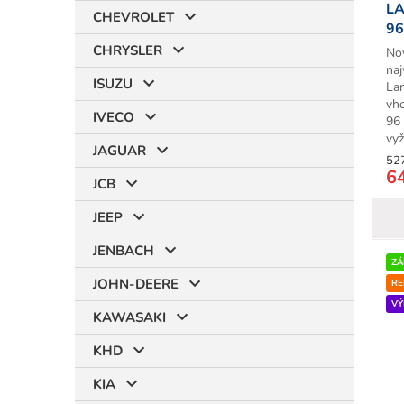
LA
k
CHEVROLET
96
t
T
CHRYSLER
No
o
na
v
ISUZU
La
vh
IVECO
96
vyž
JAGUAR
52
6
JCB
JEEP
JENBACH
ZÁ
JOHN-DEERE
RE
VÝ
KAWASAKI
KHD
KIA