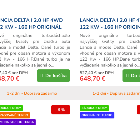
NCIA DELTA I 2.0 HF 4WD
LANCIA DELTA I 2.0 HF
2 KW - 166 HP ORIGINÁL
122 KW - 166 HP ORIGI
URBO
TURBO
vé originálne turbodúchadlo
Nové originálne turbodú
jvyššej kvality pre značku auta
najvyššej kvality pre znač
ncia a model Delta. Dané turbo je
Lancia a model Delta. Dané 
odné pre obsah motora s výkonom
vhodné pre obsah motora s 
2 Kw - 166 HP.Dané turbo je na
122 Kw - 166 HP.Dané turb
iadanie nakoľko sa jedná o...
vyžiadanie nakoľko sa jedná o...
7,40 € bez DPH
527,40 € bez DPH
Do košíka
Do 
48,70 €
648,70 €
1-2 dni - Doprava zadarmo
1-2 dni - Doprava zadar
RUKA 2 ROKY
ZÁRUKA 2 ROKY
–9 %
PASOVANÉ TURBO
ORIGINÁLNE TURBO
MENA STREDU TURBA