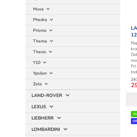
Musa
Phedra
LA
Prisma
12
T
Thema
Re
kva
Thesis
Del
mo
Y10
Pr
tre
Ypsilon
24
2
Zeta
LAND-ROVER
LEXUS
ZÁ
LIEBHERR
OR
LOMBARDINI