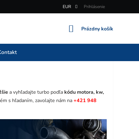
EUR
Prihlásenie
NÁKUPNÝ
Prázdny košík
KOŠÍK
Kontakt
žšie
a vyhľadajte turbo podľa
kódu motora, kw,
ém s hľadaním, zavolajte nám na
+421 948