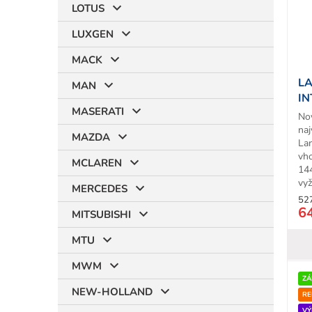
LOTUS
LUXGEN
MACK
LA
MAN
IN
MASERATI
- 
No
na
MAZDA
La
vh
MCLAREN
14
vyž
MERCEDES
52
6
MITSUBISHI
MTU
MWM
ZÁ
NEW-HOLLAND
RE
VÝ