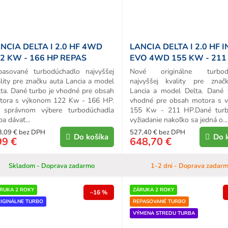
NCIA DELTA I 2.0 HF 4WD
LANCIA DELTA I 2.0 HF 
2 KW - 166 HP REPAS
EVO 4WD 155 KW - 211
URBA
ORIGINÁL TURBO
pasované turbodúchadlo najvyššej
Nové originálne turbodú
lity pre značku auta Lancia a model
najvyššej kvality pre znač
ta. Dané turbo je vhodné pre obsah
Lancia a model Delta. Dané 
tora s výkonom 122 Kw - 166 HP.
vhodné pre obsah motora s 
i správnom výbere turbodúchadla
155 Kw - 211 HP.Dané turb
ba dávať...
vyžiadanie nakoľko sa jedná o...
3,09 € bez DPH
527,40 € bez DPH
Do košíka
Do 
99 €
648,70 €
Skladom - Doprava zadarmo
1-2 dni - Doprava zadar
RUKA 2 ROKY
ZÁRUKA 2 ROKY
–16 %
IGINÁLNE TURBO
REPASOVANÉ TURBO
VÝMENA STREDU TURBA