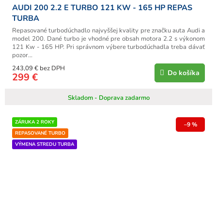
AUDI 200 2.2 E TURBO 121 KW - 165 HP REPAS
TURBA
Repasované turbodúchadlo najvyššej kvality pre značku auta Audi a
model 200. Dané turbo je vhodné pre obsah motora 2.2 s výkonom
121 Kw - 165 HP. Pri správnom výbere turbodúchadla treba dávať
pozor...
243,09 € bez DPH
Do košíka
299 €
Skladom - Doprava zadarmo
ZÁRUKA 2 ROKY
–9 %
REPASOVANÉ TURBO
VÝMENA STREDU TURBA