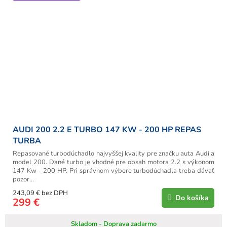
AUDI 200 2.2 E TURBO 147 KW - 200 HP REPAS
TURBA
Repasované turbodúchadlo najvyššej kvality pre značku auta Audi a
model 200. Dané turbo je vhodné pre obsah motora 2.2 s výkonom
147 Kw - 200 HP. Pri správnom výbere turbodúchadla treba dávať
pozor...
243,09 € bez DPH
Do košíka
299 €
Skladom - Doprava zadarmo