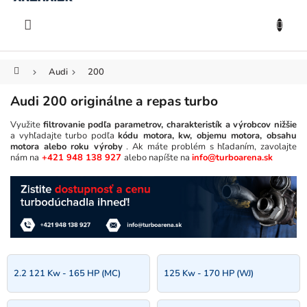
KOŠÍK
Prejsť
na
EUR
obsah
Domov
Audi
200
Audi 200 originálne a repas turbo
Využite
filtrovanie podľa parametrov, charakteristík a výrobcov nižšie
a vyhľadajte turbo podľa
kódu motora, kw, objemu motora, obsahu
motora alebo roku výroby
. Ak máte problém s hľadaním, zavolajte
nám na
+421 948 138 927
alebo napíšte na
info@turboarena.sk
2.2 121 Kw - 165 HP (MC)
125 Kw - 170 HP (WJ)