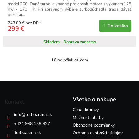
model 200. Dané turbo je vhodné pre obsah motora s výkonom 125
Kw - 170 HP. Pri správnom výbere turbodúchadla treba dávať
pozor aj...
243,09 € bez DPH
Do košíka
299 €
Skladom - Doprava zadarmo
16
položiek celkom
O
v
l
á
Z
d
á
a
p
c
Všetko o nákupe
Kontakt
i
ä
e
Cena dopravy
t
info
@
turboarena.sk
p
i
Možnosti platby
r
e
+421 948 138 927
Obchodné podmienky
v
k
Turboarena.sk
Ochrana osobných údajov
y