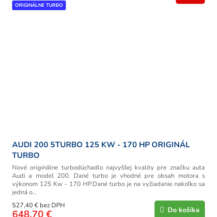
ORIGINÁLNE TURBO
AUDI 200 5TURBO 125 KW - 170 HP ORIGINÁL
TURBO
Nové originálne turbodúchadlo najvyššej kvality pre značku auta
Audi a model 200. Dané turbo je vhodné pre obsah motora s
výkonom 125 Kw - 170 HP.Dané turbo je na vyžiadanie nakoľko sa
jedná o...
527,40 € bez DPH
Do košíka
648,70 €