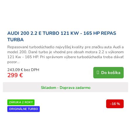
AUDI 200 2.2 E TURBO 121 KW - 165 HP REPAS
TURBA
Repasované turbodúchadlo najvyššej kvality pre značku auta Audi a
model 200. Dané turbo je vhodné pre obsah motora 2.2 s výkonom
121 Kw - 165 HP. Pri správnom výbere turbodúchadla treba dávať
pozor...
243,09 € bez DPH
Do košíka
299 €
Skladom - Doprava zadarmo
ZÁRUKA 2 ROKY
–16 %
ORIGINÁLNE TURBO