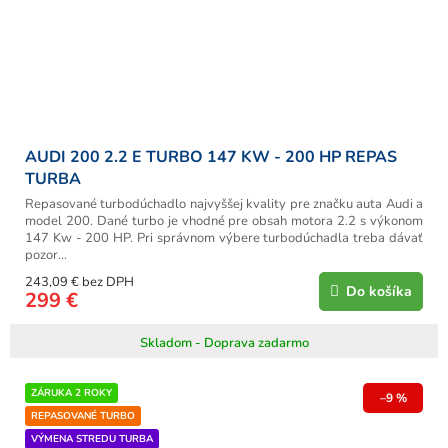
AUDI 200 2.2 E TURBO 147 KW - 200 HP REPAS
TURBA
Repasované turbodúchadlo najvyššej kvality pre značku auta Audi a
model 200. Dané turbo je vhodné pre obsah motora 2.2 s výkonom
147 Kw - 200 HP. Pri správnom výbere turbodúchadla treba dávať
pozor...
243,09 € bez DPH
Do košíka
299 €
Skladom - Doprava zadarmo
ZÁRUKA 2 ROKY
–9 %
REPASOVANÉ TURBO
VÝMENA STREDU TURBA