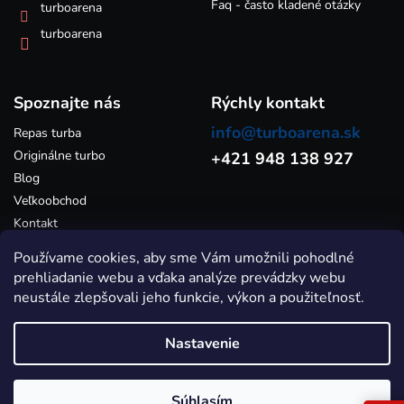
Faq - často kladené otázky
turboarena
v
ý
turboarena
p
i
s
Spoznajte nás
u
Rýchly kontakt
info@turboarena.sk
Repas turba
Originálne turbo
+421 948 138 927
Blog
Veľkoobchod
Kontakt
Používame cookies, aby sme Vám umožnili pohodlné
prehliadanie webu a vďaka analýze prevádzky webu
neustále zlepšovali jeho funkcie, výkon a použiteľnosť.
Nastavenie
Vytvoril Shoptet
Súhlasím
Copyright 2026
Turboarena.sk - Predaj originálnych a repasovaných