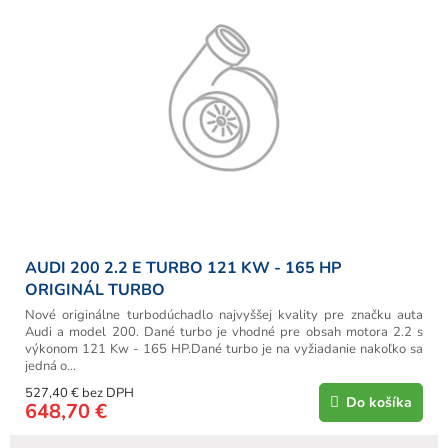
u
i
k
s
t
p
o
r
v
o
d
u
k
t
o
v
AUDI 200 2.2 E TURBO 121 KW - 165 HP
ORIGINÁL TURBO
Nové originálne turbodúchadlo najvyššej kvality pre značku auta
Audi a model 200. Dané turbo je vhodné pre obsah motora 2.2 s
výkonom 121 Kw - 165 HP.Dané turbo je na vyžiadanie nakoľko sa
jedná o...
527,40 € bez DPH
Do košíka
648,70 €