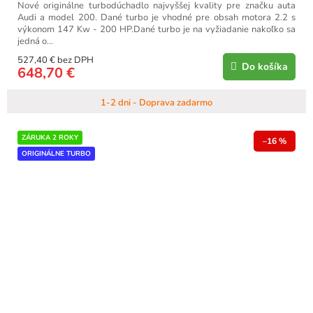
Nové originálne turbodúchadlo najvyššej kvality pre značku auta
Audi a model 200. Dané turbo je vhodné pre obsah motora 2.2 s
výkonom 147 Kw - 200 HP.Dané turbo je na vyžiadanie nakoľko sa
jedná o...
527,40 € bez DPH
Do košíka
648,70 €
1-2 dni - Doprava zadarmo
ZÁRUKA 2 ROKY
–16 %
ORIGINÁLNE TURBO