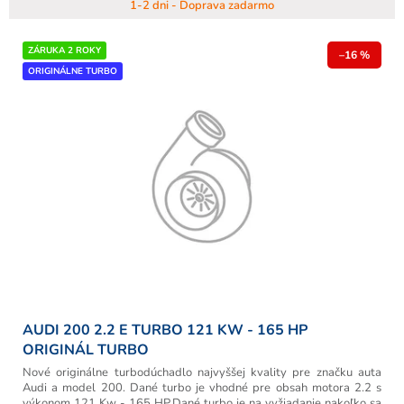
1-2 dni - Doprava zadarmo
ZÁRUKA 2 ROKY
–16 %
ORIGINÁLNE TURBO
AUDI 200 2.2 E TURBO 121 KW - 165 HP
ORIGINÁL TURBO
Nové originálne turbodúchadlo najvyššej kvality pre značku auta
Audi a model 200. Dané turbo je vhodné pre obsah motora 2.2 s
výkonom 121 Kw - 165 HP.Dané turbo je na vyžiadanie nakoľko sa