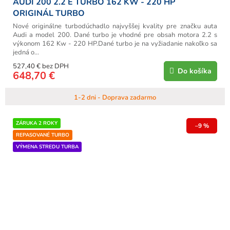
AUDI 200 2.2 E TURBO 162 KW - 220 HP
ORIGINÁL TURBO
Nové originálne turbodúchadlo najvyššej kvality pre značku auta
Audi a model 200. Dané turbo je vhodné pre obsah motora 2.2 s
výkonom 162 Kw - 220 HP.Dané turbo je na vyžiadanie nakoľko sa
jedná o...
527,40 € bez DPH
Do košíka
648,70 €
1-2 dni - Doprava zadarmo
ZÁRUKA 2 ROKY
–9 %
REPASOVANÉ TURBO
VÝMENA STREDU TURBA