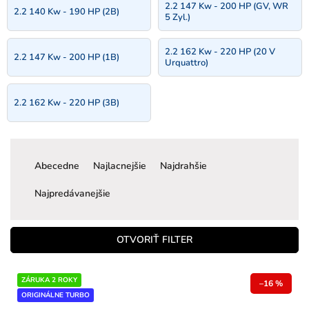
2.2 147 Kw - 200 HP (GV, WR
2.2 140 Kw - 190 HP (2B)
5 Zyl.)
2.2 162 Kw - 220 HP (20 V
2.2 147 Kw - 200 HP (1B)
Urquattro)
2.2 162 Kw - 220 HP (3B)
R
a
Abecedne
Najlacnejšie
Najdrahšie
d
e
Najpredávanejšie
n
i
e
OTVORIŤ FILTER
p
r
V
ZÁRUKA 2 ROKY
o
–16 %
ý
ORIGINÁLNE TURBO
d
p