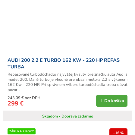
AUDI 200 2.2 E TURBO 162 KW - 220 HP REPAS
TURBA
Repasované turbodúchadlo najvyššej kvality pre značku auta Audi a
model 200. Dané turbo je vhodné pre obsah motora 2.2 s výkonom
162 Kw - 220 HP. Pri správnom výbere turbodúchadla treba dávať
pozor...
243,09 € bez DPH
Do košíka
299 €
Skladom - Doprava zadarmo
ZÁRUKA 2 ROKY
–16 %