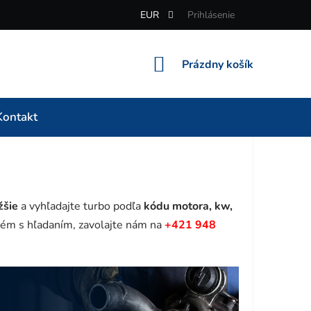
EUR
Prihlásenie
NÁKUPNÝ
Prázdny košík
KOŠÍK
Kontakt
žšie
a vyhľadajte turbo podľa
kódu motora, kw,
ém s hľadaním, zavolajte nám na
+421 948