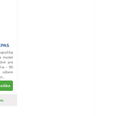
EPAS
ajvyššej
 a model
dné pre
Kw - 90
ýbere
...
košíka
mo