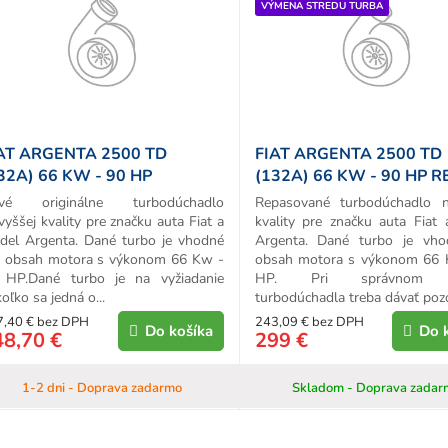
VÝMENA STREDU TURBA
d
u
k
o
v
AT ARGENTA 2500 TD
FIAT ARGENTA 2500 TD
32A) 66 KW - 90 HP
(132A) 66 KW - 90 HP R
IGINÁL TURBO
TURBA
vé originálne turbodúchadlo
Repasované turbodúchadlo n
vyššej kvality pre značku auta Fiat a
kvality pre značku auta Fiat
del Argenta. Dané turbo je vhodné
Argenta. Dané turbo je vho
e obsah motora s výkonom 66 Kw -
obsah motora s výkonom 66 
 HP.Dané turbo je na vyžiadanie
HP. Pri správnom v
oľko sa jedná o...
turbodúchadla treba dávať pozor
7,40 € bez DPH
243,09 € bez DPH
Do košíka
Do 
48,70 €
299 €
1-2 dni - Doprava zadarmo
Skladom - Doprava zadar
O