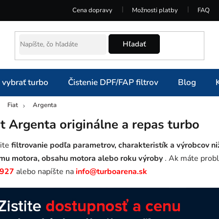
Cena dopravy
Možnosti platby
FAQ
Hľadať
 vybrať turbo
Čistenie DPF/FAP filtrov
Blog
Fiat
Argenta
omov
at Argenta originálne a repas turbo
ite
filtrovanie podľa parametrov, charakteristík a výrobcov ni
mu motora, obsahu motora alebo roku výroby
. Ak máte probl
 927
alebo napíšte na
info@turboarena.sk