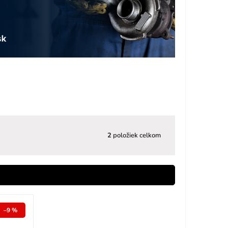
2
položiek celkom
–9 %