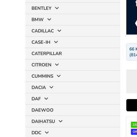
BENTLEY
BMW
CADILLAC
CASE-IH
66 
CATERPILLAR
(81
CITROEN
CUMMINS
DACIA
DAF
i
DAEWOO
V
DAIHATSU
ý
ZÁ
r
p
DDC
OR