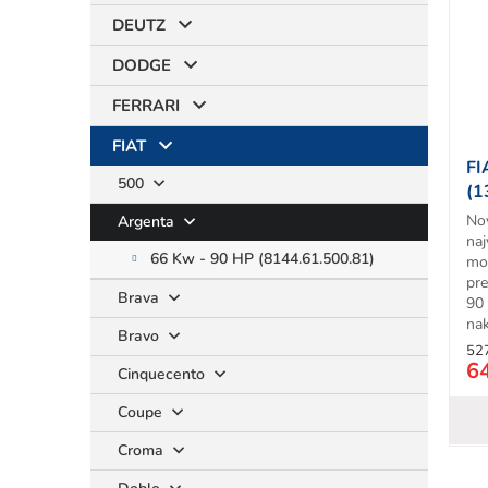
i
DEUTZ
s
p
DODGE
r
t
o
FERRARI
d
FIAT
u
FI
k
500
(1
t
OR
No
Argenta
o
naj
v
66 Kw - 90 HP (8144.61.500.81)
mo
pr
Brava
90
nak
Bravo
52
6
Cinquecento
Coupe
Croma