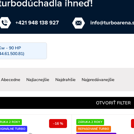
Kw - 90 HP
44.61.500.81)
R
a
Abecedne
Najlacnejšie
Najdrahšie
Najpredávanejšie
d
e
n
OTVORIŤ FILTER
e
p
RUKA 2 ROKY
ZÁRUKA 2 ROKY
–16 %
IGINÁLNE TURBO
REPASOVANÉ TURBO
o