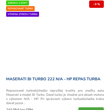
ZÁRUKA 2 ROKY
–9 %
REPASOVANÉ TURBO
VÝMENA STREDU TURBA
MASERATI BI TURBO 222 N/A - HP REPAS TURBA
Repasované turbodúchadlo najvyššej kvality pre značku auta
Maserati a model Bi Turbo. Dané turbo je vhodné pre obsah motora
s výkonom N/A - HP. Pri správnom výbere turbodúchadla treba
dávať pozor...
243,09 € bez DPH