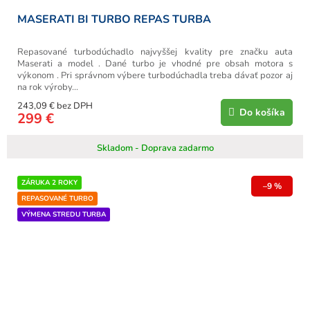
MASERATI BI TURBO REPAS TURBA
Repasované turbodúchadlo najvyššej kvality pre značku auta
Maserati a model . Dané turbo je vhodné pre obsah motora s
výkonom . Pri správnom výbere turbodúchadla treba dávať pozor aj
na rok výroby...
243,09 € bez DPH
Do košíka
299 €
Skladom - Doprava zadarmo
ZÁRUKA 2 ROKY
–9 %
REPASOVANÉ TURBO
VÝMENA STREDU TURBA