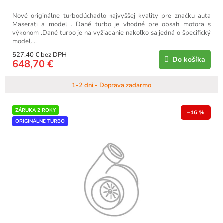
Nové originálne turbodúchadlo najvyššej kvality pre značku auta
Maserati a model . Dané turbo je vhodné pre obsah motora s
výkonom .Dané turbo je na vyžiadanie nakoľko sa jedná o špecifický
model....
527,40 € bez DPH
Do košíka
648,70 €
1-2 dni - Doprava zadarmo
ZÁRUKA 2 ROKY
–16 %
ORIGINÁLNE TURBO