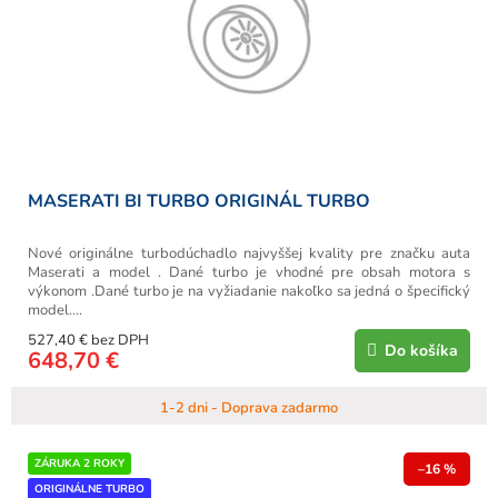
MASERATI BI TURBO ORIGINÁL TURBO
Nové originálne turbodúchadlo najvyššej kvality pre značku auta
Maserati a model . Dané turbo je vhodné pre obsah motora s
výkonom .Dané turbo je na vyžiadanie nakoľko sa jedná o špecifický
model....
527,40 € bez DPH
Do košíka
648,70 €
1-2 dni - Doprava zadarmo
ZÁRUKA 2 ROKY
–16 %
ORIGINÁLNE TURBO