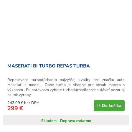
MASERATI BI TURBO REPAS TURBA
Repasované turbodúchadlo najvyššej kvality pre značku auta
Maserati a model . Dané turbo je vhodné pre obsah motora s
výkonom . Pri správnom výbere turbodúchadla treba dávať pozor aj
na rok výroby...
243,09 € bez DPH
Do košíka
299 €
Skladom - Doprava zadarmo