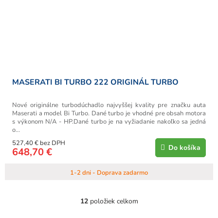
MASERATI BI TURBO 222 ORIGINÁL TURBO
Nové originálne turbodúchadlo najvyššej kvality pre značku auta
Maserati a model Bi Turbo. Dané turbo je vhodné pre obsah motora
s výkonom N/A - HP.Dané turbo je na vyžiadanie nakoľko sa jedná
o...
527,40 € bez DPH
Do košíka
648,70 €
1-2 dni - Doprava zadarmo
12
položiek celkom
O
v