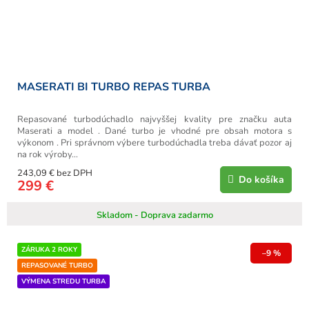
MASERATI BI TURBO REPAS TURBA
Repasované turbodúchadlo najvyššej kvality pre značku auta
Maserati a model . Dané turbo je vhodné pre obsah motora s
výkonom . Pri správnom výbere turbodúchadla treba dávať pozor aj
na rok výroby...
243,09 € bez DPH
Do košíka
299 €
Skladom - Doprava zadarmo
ZÁRUKA 2 ROKY
–9 %
REPASOVANÉ TURBO
VÝMENA STREDU TURBA