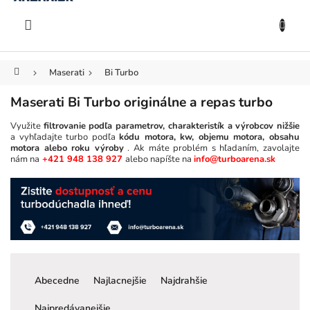
KOŠÍK
Prejsť
na
EUR
obsah
Domov
Maserati
Bi Turbo
Maserati Bi Turbo originálne a repas turbo
Využite
filtrovanie podľa parametrov, charakteristík a výrobcov nižšie
a vyhľadajte turbo podľa
kódu motora, kw, objemu motora, obsahu
motora alebo roku výroby
. Ak máte problém s hľadaním, zavolajte
nám na
+421 948 138 927
alebo napíšte na
info@turboarena.sk
R
a
Abecedne
Najlacnejšie
Najdrahšie
d
e
Najpredávanejšie