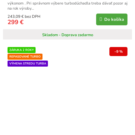
výkonom . Pri správnom výbere turbodúchadla treba dávať pozor aj
na rok výroby...
243,09 € bez DPH
Do košíka
299 €
Skladom - Doprava zadarmo
ZÁRUKA 2 ROKY
–9 %
REPASOVANÉ TURBO
VÝMENA STREDU TURBA