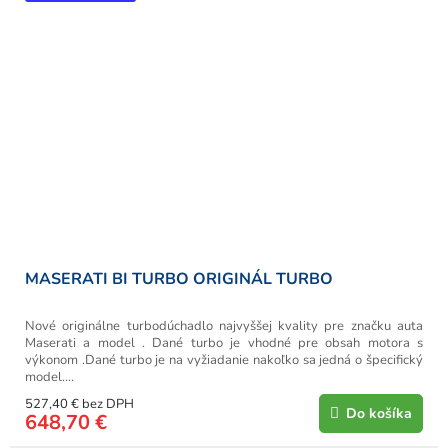
MASERATI BI TURBO ORIGINÁL TURBO
Nové originálne turbodúchadlo najvyššej kvality pre značku auta
Maserati a model . Dané turbo je vhodné pre obsah motora s
výkonom .Dané turbo je na vyžiadanie nakoľko sa jedná o špecifický
model....
527,40 € bez DPH
Do košíka
648,70 €