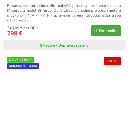
Repasované turbodúchadlo najvyššej kvality pre značku auta
Maserati a model Bi Turbo. Dané turbo je vhodné pre obsah motora
s výkonom N/A - HP. Pri správnom výbere turbodúchadla treba
dávať pozor...
243,09 € bez DPH
Do košíka
299 €
Skladom - Doprava zadarmo
ZÁRUKA 2 ROKY
–16 %
ORIGINÁLNE TURBO