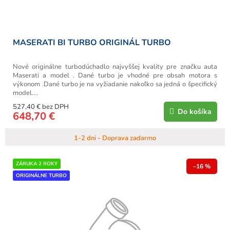
MASERATI BI TURBO ORIGINÁL TURBO
Nové originálne turbodúchadlo najvyššej kvality pre značku auta
Maserati a model . Dané turbo je vhodné pre obsah motora s
výkonom .Dané turbo je na vyžiadanie nakoľko sa jedná o špecifický
model....
527,40 € bez DPH
Do košíka
648,70 €
1-2 dni - Doprava zadarmo
ZÁRUKA 2 ROKY
–16 %
ORIGINÁLNE TURBO