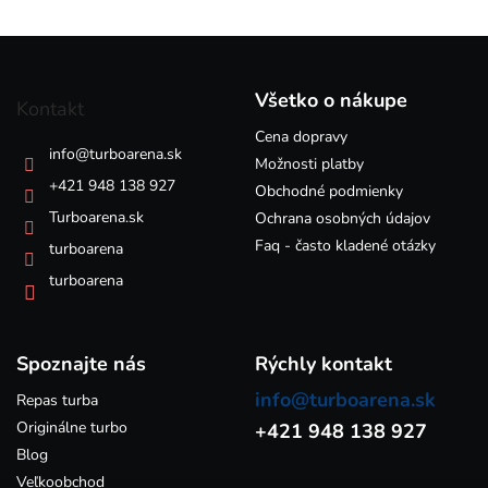
l
á
Z
d
á
a
p
c
Všetko o nákupe
Kontakt
i
ä
e
Cena dopravy
t
info
@
turboarena.sk
p
i
Možnosti platby
r
e
+421 948 138 927
Obchodné podmienky
v
k
Turboarena.sk
Ochrana osobných údajov
y
Faq - často kladené otázky
turboarena
v
ý
turboarena
p
i
s
Spoznajte nás
u
Rýchly kontakt
info@turboarena.sk
Repas turba
Originálne turbo
+421 948 138 927
Blog
Veľkoobchod