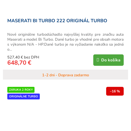
MASERATI BI TURBO 222 ORIGINÁL TURBO
Nové originálne turbodúchadlo najvyššej kvality pre značku auta
Maserati a model Bi Turbo. Dané turbo je vhodné pre obsah motora
s výkonom N/A - HP.Dané turbo je na vyžiadanie nakoľko sa jedná
o...
527,40 € bez DPH
Do košíka
648,70 €
1-2 dni - Doprava zadarmo
ZÁRUKA 2 ROKY
–16 %
ORIGINÁLNE TURBO