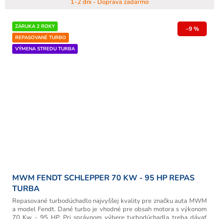
1-2 dni - Doprava zadarmo
ZÁRUKA 2 ROKY
–9 %
REPASOVANÉ TURBO
VÝMENA STREDU TURBA
MWM FENDT SCHLEPPER 70 KW - 95 HP REPAS
TURBA
Repasované turbodúchadlo najvyššej kvality pre značku auta MWM
a model Fendt. Dané turbo je vhodné pre obsah motora s výkonom
70 Kw - 95 HP. Pri správnom výbere turbodúchadla treba dávať