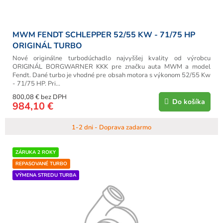
o
v
MWM FENDT SCHLEPPER 52/55 KW - 71/75 HP
ORIGINÁL TURBO
Nové originálne turbodúchadlo najvyššej kvality od výrobcu
ORIGINÁL BORGWARNER KKK pre značku auta MWM a model
Fendt. Dané turbo je vhodné pre obsah motora s výkonom 52/55 Kw
- 71/75 HP. Pri...
800,08 € bez DPH
Do košíka
984,10 €
1-2 dni - Doprava zadarmo
ZÁRUKA 2 ROKY
REPASOVANÉ TURBO
VÝMENA STREDU TURBA