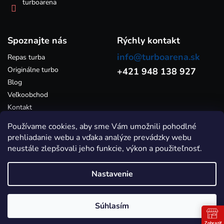
ý
turboarena
p
i
s
Spoznajte nás
u
Rýchly kontakt
info@turboarena.sk
Repas turba
Originálne turbo
+421 948 138 927
Blog
Veľkoobchod
Kontakt
Používame cookies, aby sme Vám umožnili pohodlné
prehliadanie webu a vďaka analýze prevádzky webu
neustále zlepšovali jeho funkcie, výkon a použiteľnosť.
Nastavenie
Vytvoril Shoptet
Súhlasím
Copyright 2026
Turboarena.sk - Predaj originálnych a repasovaných
turbodúchadiel
. Všetky práva vyhradené.
Zobraziť