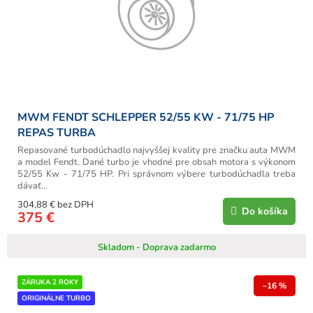
MWM FENDT SCHLEPPER 52/55 KW - 71/75 HP
REPAS TURBA
Repasované turbodúchadlo najvyššej kvality pre značku auta MWM
a model Fendt. Dané turbo je vhodné pre obsah motora s výkonom
52/55 Kw - 71/75 HP. Pri správnom výbere turbodúchadla treba
dávať...
304,88 € bez DPH
Do košíka
375 €
Skladom - Doprava zadarmo
ZÁRUKA 2 ROKY
–16 %
ORIGINÁLNE TURBO