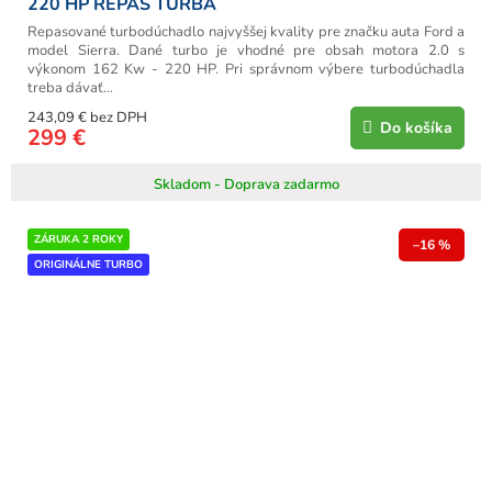
220 HP REPAS TURBA
Repasované turbodúchadlo najvyššej kvality pre značku auta Ford a
model Sierra. Dané turbo je vhodné pre obsah motora 2.0 s
výkonom 162 Kw - 220 HP. Pri správnom výbere turbodúchadla
treba dávať...
243,09 € bez DPH
Do košíka
299 €
Skladom - Doprava zadarmo
ZÁRUKA 2 ROKY
–16 %
ORIGINÁLNE TURBO