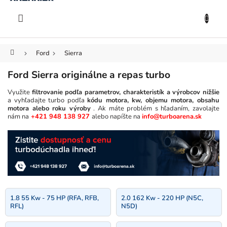
KOŠÍK
Prejsť
na
EUR
obsah
Domov
Ford
Sierra
Ford Sierra originálne a repas turbo
Využite
filtrovanie podľa parametrov, charakteristík a výrobcov nižšie
a vyhľadajte turbo podľa
kódu motora, kw, objemu motora, obsahu
motora alebo roku výroby
. Ak máte problém s hľadaním, zavolajte
nám na
+421 948 138 927
alebo napíšte na
info@turboarena.sk
1.8 55 Kw - 75 HP (RFA, RFB,
2.0 162 Kw - 220 HP (N5C,
RFL)
N5D)