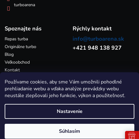
ý
turboarena
p
i
s
Spoznajte nás
u
Rýchly kontakt
info@turboarena.sk
Repas turba
Originálne turbo
+421 948 138 927
Blog
Veľkoobchod
Kontakt
Používame cookies, aby sme Vám umožnili pohodlné
prehliadanie webu a vďaka analýze prevádzky webu
neustále zlepšovali jeho funkcie, výkon a použiteľnosť.
Nastavenie
Vytvoril Shoptet
Súhlasím
Copyright 2026
Turboarena.sk - Predaj originálnych a repasovaných
turbodúchadiel
. Všetky práva vyhradené.