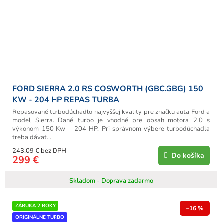
FORD SIERRA 2.0 RS COSWORTH (GBC.GBG) 150
KW - 204 HP REPAS TURBA
Repasované turbodúchadlo najvyššej kvality pre značku auta Ford a
model Sierra. Dané turbo je vhodné pre obsah motora 2.0 s
výkonom 150 Kw - 204 HP. Pri správnom výbere turbodúchadla
treba dávať...
243,09 € bez DPH
Do košíka
299 €
Skladom - Doprava zadarmo
ZÁRUKA 2 ROKY
–16 %
ORIGINÁLNE TURBO