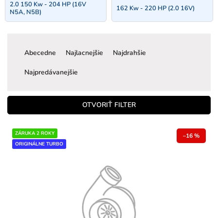
2.0 150 Kw - 204 HP (16V
162 Kw - 220 HP (2.0 16V)
N5A, N5B)
R
a
Abecedne
Najlacnejšie
Najdrahšie
d
e
Najpredávanejšie
n
i
e
OTVORIŤ FILTER
p
r
V
ZÁRUKA 2 ROKY
o
–16 %
ý
ORIGINÁLNE TURBO
d
p
u
i
k
s
t
p
o
r
v
o
d