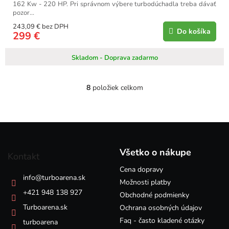
162 Kw - 220 HP. Pri správnom výbere turbodúchadla treba dávať
pozor...
243,09 € bez DPH
Do košíka
299 €
Skladom - Doprava zadarmo
8
položiek celkom
O
v
l
á
Z
d
á
a
p
c
Všetko o nákupe
Kontakt
i
ä
e
Cena dopravy
t
info
@
turboarena.sk
p
i
Možnosti platby
r
e
+421 948 138 927
Obchodné podmienky
v
k
Turboarena.sk
Ochrana osobných údajov
y
Faq - často kladené otázky
turboarena
v