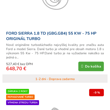
u
k
t
o
v
FORD SIERRA 1.8 TD (GBG.GB4) 55 KW - 75 HP
ORIGINÁL TURBO
Nové originálne turbodúchadlo najvyššej kvality pre značku auta
Ford a model Sierra. Dané turbo je vhodné pre obsah motora 1.8 s
výkonom 55 Kw - 75 HP.Dané turbo je na vyžiadanie nakoľko sa
jedná o...
527,40 € bez DPH
Do košíka
648,70 €
1-2 dni - Doprava zadarmo
ZÁRUKA 2 ROKY
–9 %
REPASOVANÉ TURBO
VÝMENA STREDU TURBA