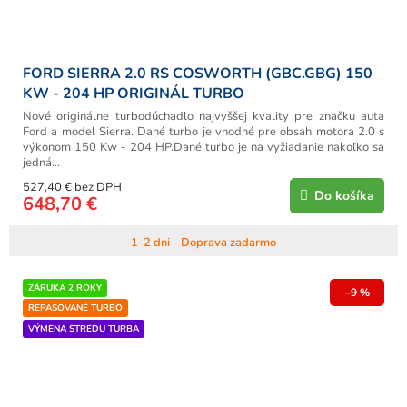
FORD SIERRA 2.0 RS COSWORTH (GBC.GBG) 150
KW - 204 HP ORIGINÁL TURBO
Nové originálne turbodúchadlo najvyššej kvality pre značku auta
Ford a model Sierra. Dané turbo je vhodné pre obsah motora 2.0 s
výkonom 150 Kw - 204 HP.Dané turbo je na vyžiadanie nakoľko sa
jedná...
527,40 € bez DPH
Do košíka
648,70 €
1-2 dni - Doprava zadarmo
ZÁRUKA 2 ROKY
–9 %
REPASOVANÉ TURBO
VÝMENA STREDU TURBA