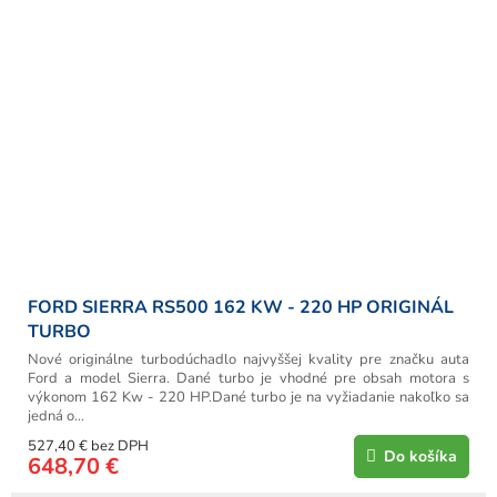
FORD SIERRA RS500 162 KW - 220 HP ORIGINÁL
TURBO
Nové originálne turbodúchadlo najvyššej kvality pre značku auta
Ford a model Sierra. Dané turbo je vhodné pre obsah motora s
výkonom 162 Kw - 220 HP.Dané turbo je na vyžiadanie nakoľko sa
jedná o...
527,40 € bez DPH
Do košíka
648,70 €