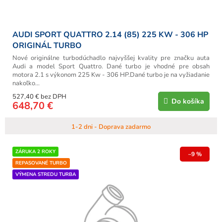
o
v
AUDI SPORT QUATTRO 2.14 (85) 225 KW - 306 HP
ORIGINÁL TURBO
Nové originálne turbodúchadlo najvyššej kvality pre značku auta
Audi a model Sport Quattro. Dané turbo je vhodné pre obsah
motora 2.1 s výkonom 225 Kw - 306 HP.Dané turbo je na vyžiadanie
nakoľko...
527,40 € bez DPH
Do košíka
648,70 €
1-2 dni - Doprava zadarmo
ZÁRUKA 2 ROKY
–9 %
REPASOVANÉ TURBO
VÝMENA STREDU TURBA