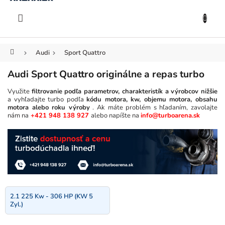
KOŠÍK
Prejsť
na
EUR
obsah
Domov
Audi
Sport Quattro
Audi Sport Quattro originálne a repas turbo
Využite
filtrovanie podľa parametrov, charakteristík a výrobcov nižšie
a vyhľadajte turbo podľa
kódu motora, kw, objemu motora, obsahu
motora alebo roku výroby
. Ak máte problém s hľadaním, zavolajte
nám na
+421 948 138 927
alebo napíšte na
info@turboarena.sk
2.1 225 Kw - 306 HP (KW 5
Zyl.)