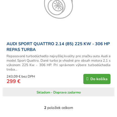
AUDI SPORT QUATTRO 2.14 (85) 225 KW - 306 HP
REPAS TURBA
Repasované turbodúchadlo najvyššej kvality pre značku auta Audi a
model Sport Quattro. Dané turbo je vhodné pre obsah motora 2.1 s
výkonom 225 Kw - 306 HP. Pri správnom výbere turbodúchadla
treba...
243,09 € bez DPH
Do košíka
299 €
Skladom - Doprava zadarmo
2
položiek celkom
O
v