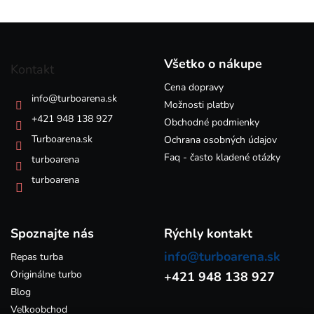
l
á
Z
d
á
a
p
c
Všetko o nákupe
Kontakt
i
ä
e
Cena dopravy
t
info
@
turboarena.sk
p
i
Možnosti platby
r
e
+421 948 138 927
Obchodné podmienky
v
k
Turboarena.sk
Ochrana osobných údajov
y
Faq - často kladené otázky
turboarena
v
ý
turboarena
p
i
s
Spoznajte nás
u
Rýchly kontakt
info@turboarena.sk
Repas turba
Originálne turbo
+421 948 138 927
Blog
Veľkoobchod