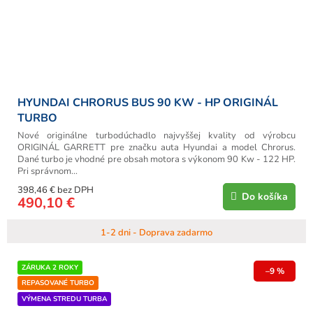
HYUNDAI CHRORUS BUS 90 KW - HP ORIGINÁL
TURBO
Nové originálne turbodúchadlo najvyššej kvality od výrobcu
ORIGINÁL GARRETT pre značku auta Hyundai a model Chrorus.
Dané turbo je vhodné pre obsah motora s výkonom 90 Kw - 122 HP.
Pri správnom...
398,46 € bez DPH
Do košíka
490,10 €
1-2 dni - Doprava zadarmo
ZÁRUKA 2 ROKY
–9 %
REPASOVANÉ TURBO
VÝMENA STREDU TURBA