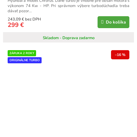
Hyundai a model Chrorus. Dané turbo je vhodné pre obsah motora s
výkonom 74 Kw - HP. Pri správnom výbere turbodúchadla treba
dávať pozor...
243,09 € bez DPH
Do košíka
299 €
Skladom - Doprava zadarmo
ZÁRUKA 2 ROKY
–16 %
ORIGINÁLNE TURBO