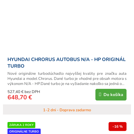
HYUNDAI CHRORUS AUTOBUS N/A - HP ORIGINÁL
TURBO
Nové originálne turbodúchadlo najvyššej kvality pre značku auta
Hyundai a model Chrorus. Dané turbo je vhodné pre obsah motora s
výkonom N/A - HP.Dané turbo je na vyžiadanie nakoľko sa jedná o...
527,40 € bez DPH
Do košíka
648,70 €
1-2 dni - Doprava zadarmo
ZÁRUKA 2 ROKY
–16 %
ORIGINÁLNE TURBO