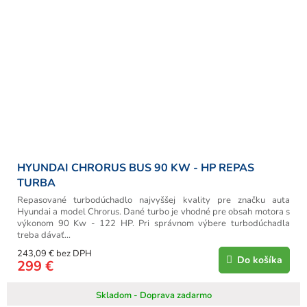
HYUNDAI CHRORUS BUS 90 KW - HP REPAS
TURBA
Repasované turbodúchadlo najvyššej kvality pre značku auta
Hyundai a model Chrorus. Dané turbo je vhodné pre obsah motora s
výkonom 90 Kw - 122 HP. Pri správnom výbere turbodúchadla
treba dávať...
243,09 € bez DPH
Do košíka
299 €
Skladom - Doprava zadarmo