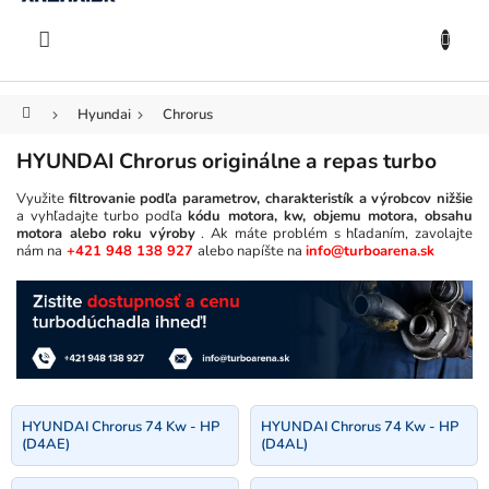
KOŠÍK
Prejsť
na
EUR
obsah
Domov
Hyundai
Chrorus
HYUNDAI Chrorus originálne a repas turbo
Využite
filtrovanie podľa parametrov, charakteristík a výrobcov nižšie
a vyhľadajte turbo podľa
kódu motora, kw, objemu motora, obsahu
motora alebo roku výroby
. Ak máte problém s hľadaním, zavolajte
nám na
+421 948 138 927
alebo napíšte na
info@turboarena.sk
HYUNDAI Chrorus 74 Kw - HP
HYUNDAI Chrorus 74 Kw - HP
(D4AE)
(D4AL)