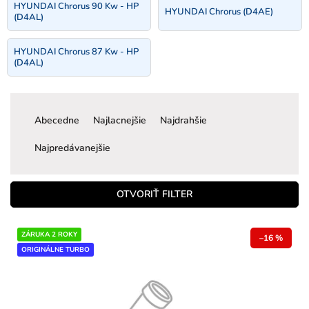
HYUNDAI Chrorus 90 Kw - HP
HYUNDAI Chrorus (D4AE)
(D4AL)
HYUNDAI Chrorus 87 Kw - HP
(D4AL)
R
a
Abecedne
Najlacnejšie
Najdrahšie
d
e
Najpredávanejšie
n
i
e
OTVORIŤ FILTER
p
r
V
ZÁRUKA 2 ROKY
o
–16 %
ý
ORIGINÁLNE TURBO
d
p
u
i
k
s
t
p