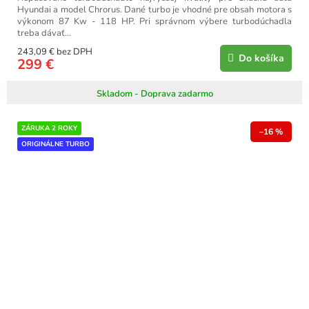
Hyundai a model Chrorus. Dané turbo je vhodné pre obsah motora s
výkonom 87 Kw - 118 HP. Pri správnom výbere turbodúchadla
treba dávať...
243,09 € bez DPH
Do košíka
299 €
Skladom - Doprava zadarmo
ZÁRUKA 2 ROKY
–16 %
ORIGINÁLNE TURBO