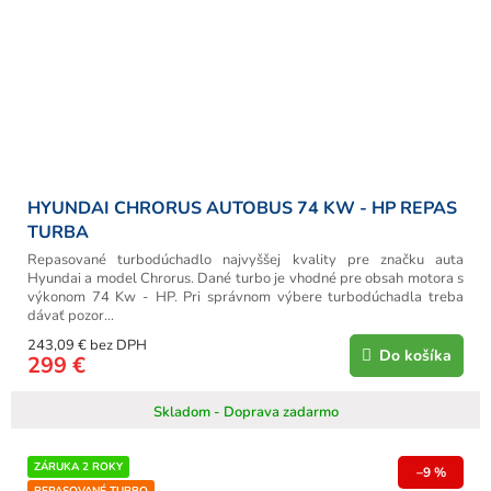
HYUNDAI CHRORUS AUTOBUS 74 KW - HP REPAS
TURBA
Repasované turbodúchadlo najvyššej kvality pre značku auta
Hyundai a model Chrorus. Dané turbo je vhodné pre obsah motora s
výkonom 74 Kw - HP. Pri správnom výbere turbodúchadla treba
dávať pozor...
243,09 € bez DPH
Do košíka
299 €
Skladom - Doprava zadarmo
ZÁRUKA 2 ROKY
–9 %