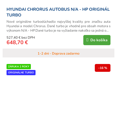
HYUNDAI CHRORUS AUTOBUS N/A - HP ORIGINÁL
TURBO
Nové originálne turbodúchadlo najvyššej kvality pre značku auta
Hyundai a model Chrorus. Dané turbo je vhodné pre obsah motora s
výkonom N/A - HP.Dané turbo je na vyžiadanie nakoľko sa jedná o...
527,40 € bez DPH
Do košíka
648,70 €
1-2 dni - Doprava zadarmo
ZÁRUKA 2 ROKY
–16 %
ORIGINÁLNE TURBO