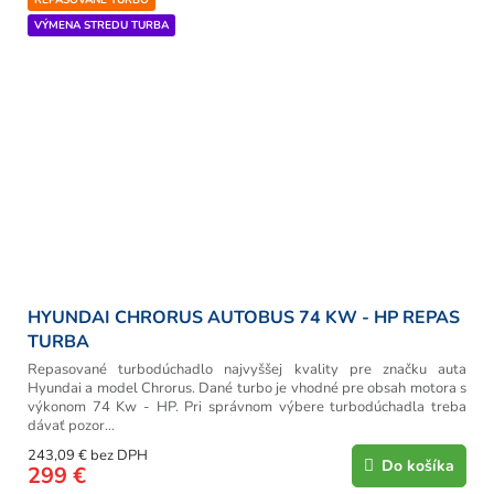
REPASOVANÉ TURBO
VÝMENA STREDU TURBA
HYUNDAI CHRORUS AUTOBUS 74 KW - HP REPAS
TURBA
Repasované turbodúchadlo najvyššej kvality pre značku auta
Hyundai a model Chrorus. Dané turbo je vhodné pre obsah motora s
výkonom 74 Kw - HP. Pri správnom výbere turbodúchadla treba
dávať pozor...
243,09 € bez DPH
Do košíka
299 €