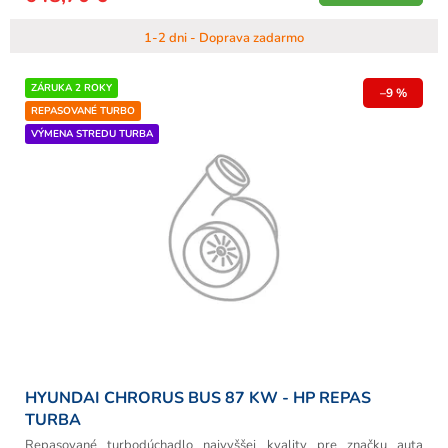
1-2 dni - Doprava zadarmo
ZÁRUKA 2 ROKY
–9 %
REPASOVANÉ TURBO
VÝMENA STREDU TURBA
HYUNDAI CHRORUS BUS 87 KW - HP REPAS
TURBA
Repasované turbodúchadlo najvyššej kvality pre značku auta