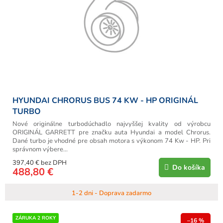
o
r
v
o
d
u
k
t
o
v
HYUNDAI CHRORUS BUS 74 KW - HP ORIGINÁL
TURBO
Nové originálne turbodúchadlo najvyššej kvality od výrobcu
ORIGINÁL GARRETT pre značku auta Hyundai a model Chrorus.
Dané turbo je vhodné pre obsah motora s výkonom 74 Kw - HP. Pri
správnom výbere...
397,40 € bez DPH
Do košíka
488,80 €
1-2 dni - Doprava zadarmo
ZÁRUKA 2 ROKY
–16 %