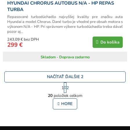
HYUNDAI CHRORUS AUTOBUS N/A - HP REPAS
TURBA
Repasované turbodúchadlo najvyššej kvality pre značku auta
Hyundai a model Chrorus. Dané turbo je vhodné pre obsah motora s
výkonom N/A - HP. Pri správnom výbere turbodúchadla treba dávať
pozor aj...
243,09 € bez DPH
Do košíka
299 €
Skladom - Doprava zadarmo
NAČÍTAŤ ĎALŠIE 2
S
1
2
t
O
r
20
položiek celkom
v
á
l
HORE
n
á
k
o
d
v
a
a
c
Z
n