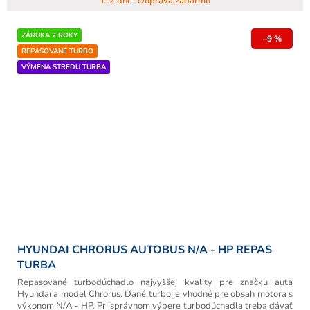
1-2 dni - Doprava zadarmo
ZÁRUKA 2 ROKY
–9 %
REPASOVANÉ TURBO
VÝMENA STREDU TURBA
HYUNDAI CHRORUS AUTOBUS N/A - HP REPAS
TURBA
Repasované turbodúchadlo najvyššej kvality pre značku auta
Hyundai a model Chrorus. Dané turbo je vhodné pre obsah motora s
výkonom N/A - HP. Pri správnom výbere turbodúchadla treba dávať