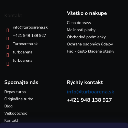
i
i
á
e
e
p
p
Všetko o nákupe
Kontakt
ä
r
v
Cena dopravy
t
info
@
turboarena.sk
k
i
Možnosti platby
y
e
+421 948 138 927
Obchodné podmienky
v
Turboarena.sk
ý
Ochrana osobných údajov
p
Faq - často kladené otázky
turboarena
i
s
turboarena
u
Spoznajte nás
Rýchly kontakt
info@turboarena.sk
Repas turba
Originálne turbo
+421 948 138 927
Blog
Veľkoobchod
Kontakt