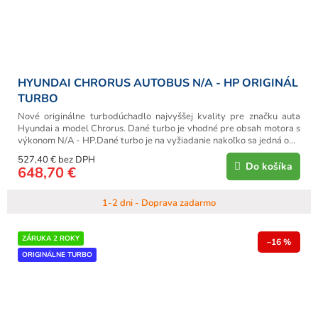
HYUNDAI CHRORUS AUTOBUS N/A - HP ORIGINÁL
TURBO
Nové originálne turbodúchadlo najvyššej kvality pre značku auta
Hyundai a model Chrorus. Dané turbo je vhodné pre obsah motora s
výkonom N/A - HP.Dané turbo je na vyžiadanie nakoľko sa jedná o...
527,40 € bez DPH
Do košíka
648,70 €
1-2 dni - Doprava zadarmo
ZÁRUKA 2 ROKY
–16 %
ORIGINÁLNE TURBO