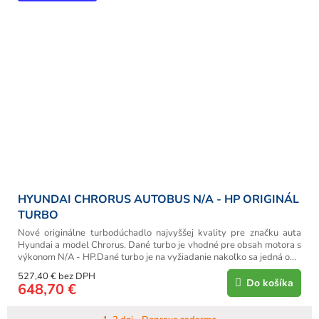
HYUNDAI CHRORUS AUTOBUS N/A - HP ORIGINÁL
TURBO
Nové originálne turbodúchadlo najvyššej kvality pre značku auta
Hyundai a model Chrorus. Dané turbo je vhodné pre obsah motora s
výkonom N/A - HP.Dané turbo je na vyžiadanie nakoľko sa jedná o...
527,40 € bez DPH
Do košíka
648,70 €