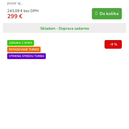
pozor aj...
243,09 € bez DPH
Do košíka
299 €
Skladom - Doprava zadarmo
ZÁRUKA 2 ROKY
–9 %
REPASOVANÉ TURBO
VÝMENA STREDU TURBA