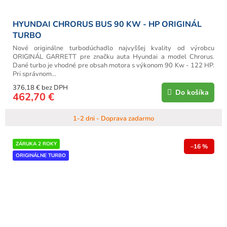
HYUNDAI CHRORUS BUS 90 KW - HP ORIGINÁL
TURBO
Nové originálne turbodúchadlo najvyššej kvality od výrobcu
ORIGINÁL GARRETT pre značku auta Hyundai a model Chrorus.
Dané turbo je vhodné pre obsah motora s výkonom 90 Kw - 122 HP.
Pri správnom...
376,18 € bez DPH
Do košíka
462,70 €
1-2 dni - Doprava zadarmo
ZÁRUKA 2 ROKY
–16 %
ORIGINÁLNE TURBO