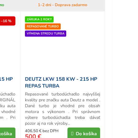
mo
1-2 dni - Doprava zadarmo
ZÁRUKA 2 ROKY
–16 %
REPASOVANÉ TURBO
VÝMENA STREDU TURBA
15 HP
DEUTZ LKW 158 KW - 215 HP
REPAS TURBA
chadlo
Repasované turbodúchadlo najvyššej
ORIGINÁL
kvality pre značku auta Deutz a model .
ku auta
Dané turbo je vhodné pre obsah
e vhodné
motora s výkonom . Pri správnom
m . Pri
výbere turbodúchadla treba dávať
pozor aj na rok výroby...
406,50 € bez DPH
košíka
Do košíka
500 €