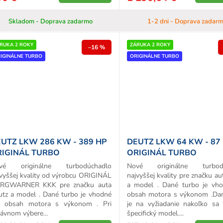
Skladom - Doprava zadarmo
1-2 dni - Doprava zadar
RUKA 2 ROKY
ZÁRUKA 2 ROKY
–16 %
IGINÁLNE TURBO
ORIGINÁLNE TURBO
UTZ LKW 286 KW - 389 HP
DEUTZ LKW 64 KW - 87
IGINÁL TURBO
ORIGINÁL TURBO
vé originálne turbodúchadlo
Nové originálne turbodú
vyššej kvality od výrobcu ORIGINÁL
najvyššej kvality pre značku a
RGWARNER KKK pre značku auta
a model . Dané turbo je vh
utz a model . Dané turbo je vhodné
obsah motora s výkonom .Da
e obsah motora s výkonom . Pri
je na vyžiadanie nakoľko sa
ávnom výbere...
špecifický model....