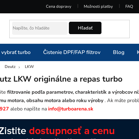
Cena dopravy
Možnosti platby
FAQ
Hľadať
 vybrať turbo
Čistenie DPF/FAP filtrov
Blog
Deutz
LKW
omov
utz LKW originálne a repas turbo
ite
filtrovanie podľa parametrov, charakteristík a výrobcov ni
mu motora, obsahu motora alebo roku výroby
. Ak máte probl
 927
alebo napíšte na
info@turboarena.sk