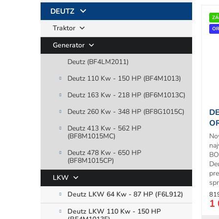
V
DEUTZ
ý
ZÁ
r
Traktor
p
OR
i
Generator
s
Deutz (BF4LM2011)
p
r
t
Deutz 110 Kw - 150 HP (BF4M1013)
o
d
Deutz 163 Kw - 218 HP (BF6M1013C)
u
Deutz 260 Kw - 348 HP (BF8G1015C)
DE
k
OR
t
Deutz 413 Kw - 562 HP
(BF8M1015MC)
No
o
naj
v
Deutz 478 Kw - 650 HP
BO
(BF8M1015CP)
De
pr
LKW
spr
Deutz LKW 64 Kw - 87 HP (F6L912)
81
1 
Deutz LKW 110 Kw - 150 HP