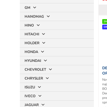
GM
HANOMAG
ZÁ
HINO
OR
HITACHI
HOLDER
HONDA
HYUNDAI
DE
CHEVROLET
OR
CHRYSLER
No
naj
ISUZU
BO
De
IVECO
pr
spr
JAGUAR