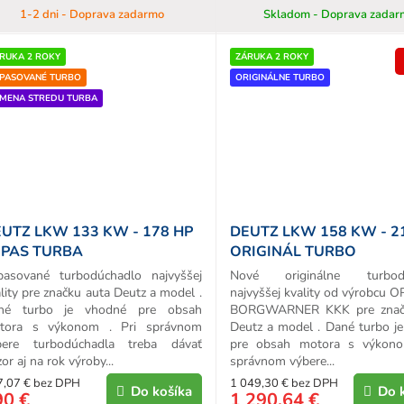
1-2 dni - Doprava zadarmo
Skladom - Doprava zadar
RUKA 2 ROKY
ZÁRUKA 2 ROKY
PASOVANÉ TURBO
ORIGINÁLNE TURBO
MENA STREDU TURBA
UTZ LKW 133 KW - 178 HP
DEUTZ LKW 158 KW - 2
EPAS TURBA
ORIGINÁL TURBO
pasované turbodúchadlo najvyššej
Nové originálne turbodú
lity pre značku auta Deutz a model .
najvyššej kvality od výrobcu 
né turbo je vhodné pre obsah
BORGWARNER KKK pre znač
tora s výkonom . Pri správnom
Deutz a model . Dané turbo j
bere turbodúchadla treba dávať
pre obsah motora s výkono
or aj na rok výroby...
správnom výbere...
7,07 € bez DPH
1 049,30 € bez DPH
Do košíka
Do 
90 €
1 290,64 €