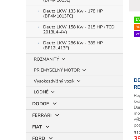
(BF4M1013E)
Deutz LKW 133 Kw - 178 HP
(BF4M1013FC)
ZÁ
Deutz LKW 158 Kw - 215 HP (TCD
RE
2013L4-4V)
VÝ
Deutz LKW 286 Kw - 389 HP
(BF12L413F)
ROZMANITÝ
PRIEMYSELNÝ MOTOR
DE
Vysokozdvižný vozík
R
LODNÉ
Re
kva
DODGE
Da
mo
FERRARI
vý
poz
FIAT
31
3
FORD