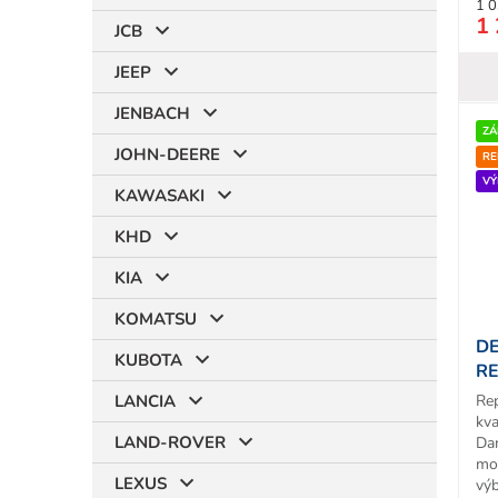
1 0
1 
JCB
JEEP
JENBACH
ZÁ
JOHN-DEERE
RE
VÝ
KAWASAKI
KHD
KIA
KOMATSU
DE
KUBOTA
R
Re
LANCIA
kva
LAND-ROVER
Da
mo
LEXUS
vý