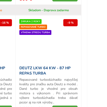
mo
Skladom - Doprava zadarmo
ZÁRUKA 2 ROKY
–16 %
–9 %
REPASOVANÉ TURBO
VÝMENA STREDU TURBA
 HP
DEUTZ LKW 64 KW - 87 HP
REPAS TURBA
chadlo
Repasované turbodúchadlo najvyššej
uta Deutz
kvality pre značku auta Deutz a model .
odné pre
Dané turbo je vhodné pre obsah
né turbo
motora s výkonom . Pri správnom
 jedná o
výbere turbodúchadla treba dávať
pozor aj na rok výroby...