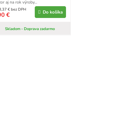
or aj na rok výroby...
8,37 € bez DPH
Do košíka
90 €
Skladom - Doprava zadarmo
O
v
l
á
d
a
c
i
e
p
r
v
k
y
v
ý