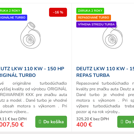
e
p
RUKA 2 ROKY
ZÁRUKA 2 ROKY
–16 %
IGINÁLNE TURBO
REPASOVANÉ TURBO
o
VÝMENA STREDU TURBA
d
u
k
o
v
UTZ LKW 110 KW - 150 HP
DEUTZ LKW 110 KW - 1
IGINÁL TURBO
REPAS TURBA
vé originálne turbodúchadlo
Repasované turbodúchadlo n
vyššej kvality od výrobcu ORIGINÁL
kvality pre značku auta Deutz 
RGWARNER KKK pre značku auta
Dané turbo je vhodné pr
utz a model . Dané turbo je vhodné
motora s výkonom . Pri s
e obsah motora s výkonom . Pri
výbere turbodúchadla treb
ávnom výbere...
pozor aj na rok výroby...
9,11 € bez DPH
325,20 € bez DPH
Do košíka
Do 
007,50 €
400 €