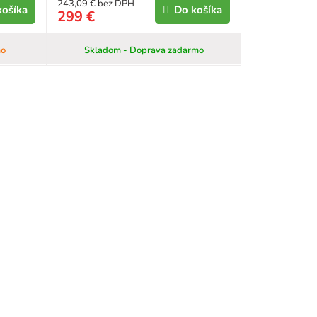
243,09 € bez DPH
košíka
Do košíka
299 €
mo
Skladom - Doprava zadarmo