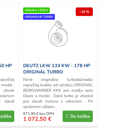
ZÁRUKA 2 ROKY
–16 %
ORIGINÁLNE TURBO
50 HP
DEUTZ LKW 133 KW - 178 HP
ORIGINÁL TURBO
ajvyššej
Nové originálne turbodúchadlo
a model .
najvyššej kvality od výrobcu ORIGINÁL
e obsah
BORGWARNER KKK pre značku auta
právnom
Deutz a model . Dané turbo je vhodné
a dávať
pre obsah motora s výkonom . Pri
správnom výbere...
871,95 € bez DPH
košíka
Do košíka
1 072,50 €