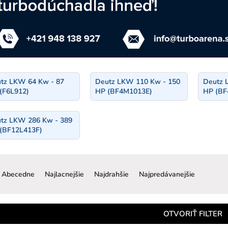
tz LKW 64 Kw - 87
Deutz LKW 110 Kw - 150
Deutz 
(F6L912)
HP (BF4M1013E)
HP (BF
tz LKW 286 Kw - 389
(BF12L413F)
R
a
Abecedne
Najlacnejšie
Najdrahšie
Najpredávanejšie
d
e
n
OTVORIŤ FILTER