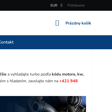
EUR
Prihlásenie
NÁKUPNÝ
Prázdny košík
KOŠÍK
Kontakt
žšie
a vyhľadajte turbo podľa
kódu motora, kw,
ém s hľadaním, zavolajte nám na
+421 948