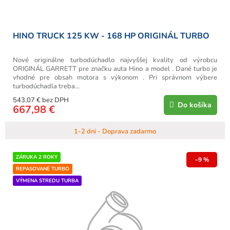
o
v
HINO TRUCK 125 KW - 168 HP ORIGINÁL TURBO
Nové originálne turbodúchadlo najvyššej kvality od výrobcu
ORIGINÁL GARRETT pre značku auta Hino a model . Dané turbo je
vhodné pre obsah motora s výkonom . Pri správnom výbere
turbodúchadla treba...
543,07 € bez DPH
Do košíka
667,98 €
1-2 dni - Doprava zadarmo
ZÁRUKA 2 ROKY
–9 %
REPASOVANÉ TURBO
VÝMENA STREDU TURBA