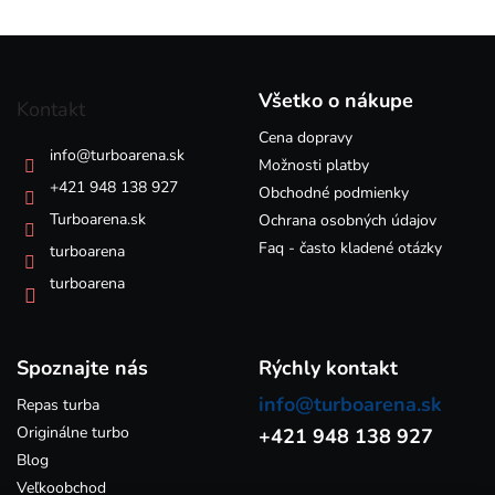
l
á
Z
d
á
a
p
c
Všetko o nákupe
Kontakt
i
ä
e
Cena dopravy
t
info
@
turboarena.sk
p
i
Možnosti platby
r
e
+421 948 138 927
Obchodné podmienky
v
k
Turboarena.sk
Ochrana osobných údajov
y
Faq - často kladené otázky
turboarena
v
ý
turboarena
p
i
s
Spoznajte nás
u
Rýchly kontakt
info@turboarena.sk
Repas turba
Originálne turbo
+421 948 138 927
Blog
Veľkoobchod