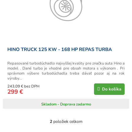
HINO TRUCK 125 KW - 168 HP REPAS TURBA
Repasované turbodúchadlo najvyššej kvality pre značku auta Hino a
model . Dané turbo je vhodné pre obsah motora s výkonom . Pri
správnom výbere turbodúchadla treba dávať pozor aj na rok
výroby...
243,09 € bez DPH
Do košíka
299 €
Skladom - Doprava zadarmo
2
položiek celkom
O
v