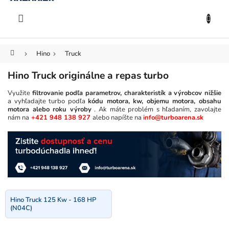
KOŠÍK
Prejsť
na
EUR
obsah
Domov
Hino
Truck
Hino Truck originálne a repas turbo
Využite
filtrovanie podľa parametrov, charakteristík a výrobcov nižšie
a vyhľadajte turbo podľa
kódu motora, kw, objemu motora, obsahu
motora alebo roku výroby
. Ak máte problém s hľadaním, zavolajte
nám na
+421 948 138 927
alebo napíšte na
info@turboarena.sk
Hino Truck 125 Kw - 168 HP
(N04C)