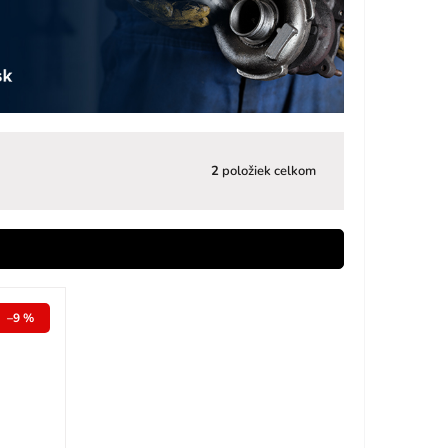
2
položiek celkom
–9 %