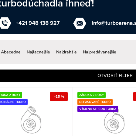
R
a
Abecedne
Najlacnejšie
Najdrahšie
Najpredávanejšie
d
e
n
OTVORIŤ FILTER
e
p
RUKA 2 ROKY
ZÁRUKA 2 ROKY
–16 %
IGINÁLNE TURBO
REPASOVANÉ TURBO
o
VÝMENA STREDU TURBA
d
u
k