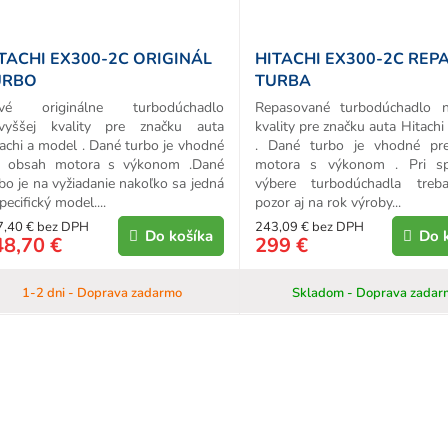
o
v
TACHI EX300-2C ORIGINÁL
HITACHI EX300-2C REP
URBO
TURBA
vé originálne turbodúchadlo
Repasované turbodúchadlo n
jvyššej kvality pre značku auta
kvality pre značku auta Hitach
achi a model . Dané turbo je vhodné
. Dané turbo je vhodné pr
e obsah motora s výkonom .Dané
motora s výkonom . Pri s
bo je na vyžiadanie nakoľko sa jedná
výbere turbodúchadla treb
pecifický model....
pozor aj na rok výroby...
7,40 € bez DPH
243,09 € bez DPH
Do košíka
Do 
48,70 €
299 €
1-2 dni - Doprava zadarmo
Skladom - Doprava zadar
O
v
l
á
d
a