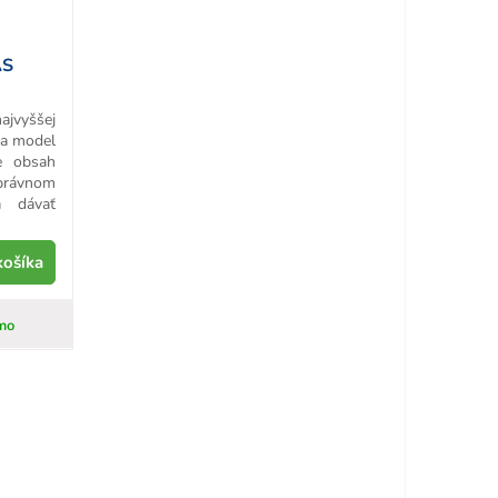
AS
ajvyššej
i a model
e obsah
právnom
a dávať
košíka
mo