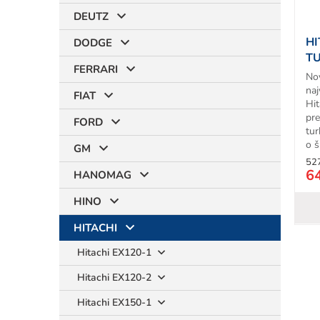
o
d
DEUTZ
u
HI
DODGE
k
T
t
FERRARI
No
o
na
v
FIAT
Hit
pr
FORD
tur
o š
GM
52
6
HANOMAG
HINO
HITACHI
Hitachi EX120-1
Hitachi EX120-2
Hitachi EX150-1