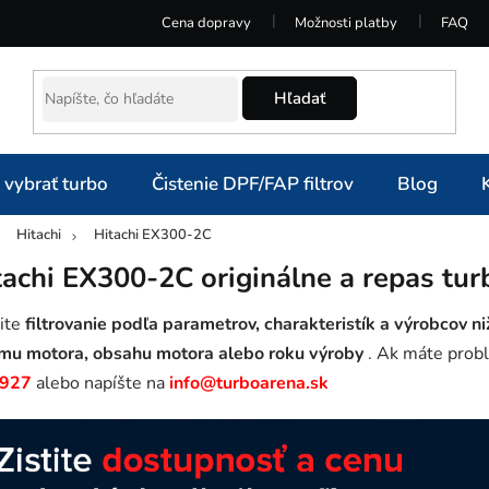
Cena dopravy
Možnosti platby
FAQ
Hľadať
 vybrať turbo
Čistenie DPF/FAP filtrov
Blog
Hitachi
Hitachi EX300-2C
omov
tachi EX300-2C originálne a repas tur
ite
filtrovanie podľa parametrov, charakteristík a výrobcov ni
mu motora, obsahu motora alebo roku výroby
. Ak máte probl
 927
alebo napíšte na
info@turboarena.sk