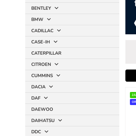
BENTLEY
BMW
CADILLAC
CASE-IH
CATERPILLAR
CITROEN
CUMMINS
i
DACIA
V
ý
ZÁ
r
DAF
p
OR
DAEWOO
i
s
DAIHATSU
p
r
t
DDC