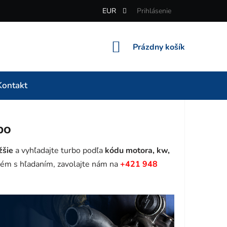
EUR
Prihlásenie
NÁKUPNÝ
Prázdny košík
KOŠÍK
Kontakt
bo
žšie
a vyhľadajte turbo podľa
kódu motora, kw,
ém s hľadaním, zavolajte nám na
+421 948