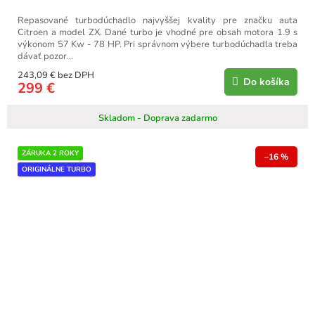
Repasované turbodúchadlo najvyššej kvality pre značku auta
Citroen a model ZX. Dané turbo je vhodné pre obsah motora 1.9 s
výkonom 57 Kw - 78 HP. Pri správnom výbere turbodúchadla treba
dávať pozor...
243,09 € bez DPH
Do košíka
299 €
Skladom - Doprava zadarmo
ZÁRUKA 2 ROKY
–16 %
ORIGINÁLNE TURBO