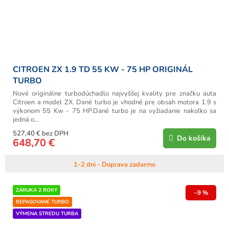
u
k
t
o
v
CITROEN ZX 1.9 TD 55 KW - 75 HP ORIGINÁL
TURBO
Nové originálne turbodúchadlo najvyššej kvality pre značku auta
Citroen a model ZX. Dané turbo je vhodné pre obsah motora 1.9 s
výkonom 55 Kw - 75 HP.Dané turbo je na vyžiadanie nakoľko sa
jedná o...
527,40 € bez DPH
Do košíka
648,70 €
1-2 dni - Doprava zadarmo
ZÁRUKA 2 ROKY
–9 %
REPASOVANÉ TURBO
VÝMENA STREDU TURBA