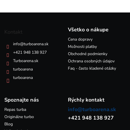
v
l
á
Z
d
á
a
p
c
Všetko o nákupe
Kontakt
i
ä
e
Cena dopravy
t
info
@
turboarena.sk
p
i
Možnosti platby
r
e
+421 948 138 927
Obchodné podmienky
v
k
Turboarena.sk
Ochrana osobných údajov
y
Faq - často kladené otázky
turboarena
v
ý
turboarena
p
i
s
Spoznajte nás
u
Rýchly kontakt
info@turboarena.sk
Repas turba
Originálne turbo
+421 948 138 927
Blog