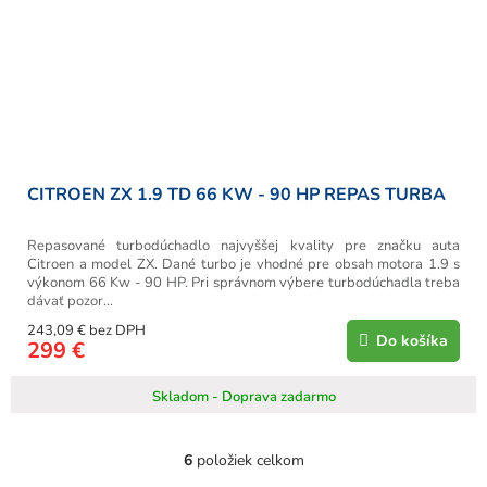
CITROEN ZX 1.9 TD 66 KW - 90 HP REPAS TURBA
Repasované turbodúchadlo najvyššej kvality pre značku auta
Citroen a model ZX. Dané turbo je vhodné pre obsah motora 1.9 s
výkonom 66 Kw - 90 HP. Pri správnom výbere turbodúchadla treba
dávať pozor...
243,09 € bez DPH
Do košíka
299 €
Skladom - Doprava zadarmo
6
položiek celkom
O