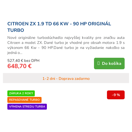
CITROEN ZX 1.9 TD 66 KW - 90 HP ORIGINÁL
TURBO
Nové originálne turbodúchadlo najvyššej kvality pre značku auta
Citroen a model ZX. Dané turbo je vhodné pre obsah motora 1.9 s
výkonom 66 Kw - 90 HP.Dané turbo je na vyžiadanie nakoľko sa
jedná o...
527,40 € bez DPH
Do košíka
648,70 €
1-2 dni - Doprava zadarmo
ZÁRUKA 2 ROKY
–9 %
REPASOVANÉ TURBO
VÝMENA STREDU TURBA