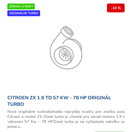
ZÁRUKA 2 ROKY
–16 %
ORIGINÁLNE TURBO
CITROEN ZX 1.9 TD 57 KW - 78 HP ORIGINÁL
TURBO
Nové originálne turbodúchadlo najvyššej kvality pre značku auta
Citroen a model ZX. Dané turbo je vhodné pre obsah motora 1.9 s
výkonom 57 Kw - 78 HP.Dané turbo je na vyžiadanie nakoľko sa
jedná o...