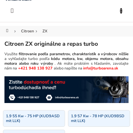
KOŠÍK
Prejsť
na
EUR
obsah
Domov
Citroen
ZX
Citroen ZX originálne a repas turbo
Využite
filtrovanie podľa parametrov, charakteristík a výrobcov nižšie
a vyhľadajte turbo podľa
kódu motora, kw, objemu motora, obsahu
motora alebo roku výroby
. Ak máte problém s hľadaním, zavolajte
nám na
+421 948 138 927
alebo napíšte na
info@turboarena.sk
1.9 55 Kw - 75 HP (XUD9ASD
1.9 57 Kw - 78 HP (XUD9BSD
mit LLK)
mit LLK)