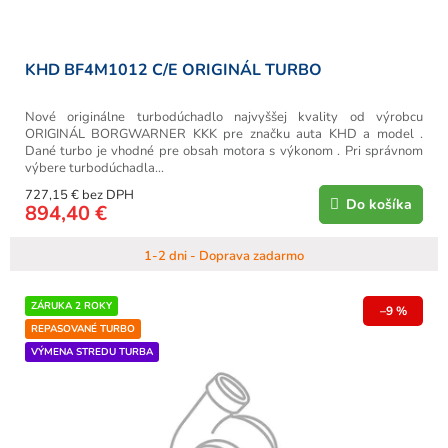
o
v
KHD BF4M1012 C/E ORIGINÁL TURBO
Nové originálne turbodúchadlo najvyššej kvality od výrobcu
ORIGINÁL BORGWARNER KKK pre značku auta KHD a model .
Dané turbo je vhodné pre obsah motora s výkonom . Pri správnom
výbere turbodúchadla...
727,15 € bez DPH
Do košíka
894,40 €
1-2 dni - Doprava zadarmo
ZÁRUKA 2 ROKY
–9 %
REPASOVANÉ TURBO
VÝMENA STREDU TURBA