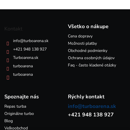
l
á
Z
d
á
a
p
c
Všetko o nákupe
Kontakt
i
ä
e
Cena dopravy
t
info
@
turboarena.sk
p
i
Možnosti platby
r
e
+421 948 138 927
Obchodné podmienky
v
k
Turboarena.sk
Ochrana osobných údajov
y
Faq - často kladené otázky
turboarena
v
ý
turboarena
p
i
s
Spoznajte nás
u
Rýchly kontakt
info@turboarena.sk
Repas turba
Originálne turbo
+421 948 138 927
Blog
Veľkoobchod