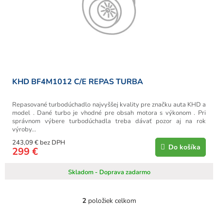
KHD BF4M1012 C/E REPAS TURBA
Repasované turbodúchadlo najvyššej kvality pre značku auta KHD a
model . Dané turbo je vhodné pre obsah motora s výkonom . Pri
správnom výbere turbodúchadla treba dávať pozor aj na rok
výroby...
243,09 € bez DPH
Do košíka
299 €
Skladom - Doprava zadarmo
2
položiek celkom
O
v