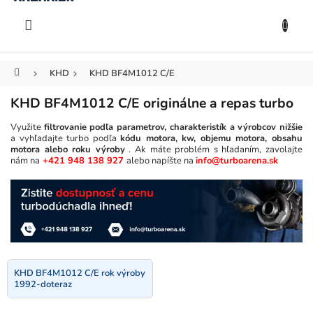
KOŠÍK
Prejsť
na
EUR
obsah
Domov
KHD
KHD BF4M1012 C/E
KHD BF4M1012 C/E originálne a repas turbo
Využite
filtrovanie podľa parametrov, charakteristík a výrobcov nižšie
a vyhľadajte turbo podľa
kódu motora, kw, objemu motora, obsahu
motora alebo roku výroby
. Ak máte problém s hľadaním, zavolajte
nám na
+421 948 138 927
alebo napíšte na
info@turboarena.sk
KHD BF4M1012 C/E rok výroby
1992-doteraz