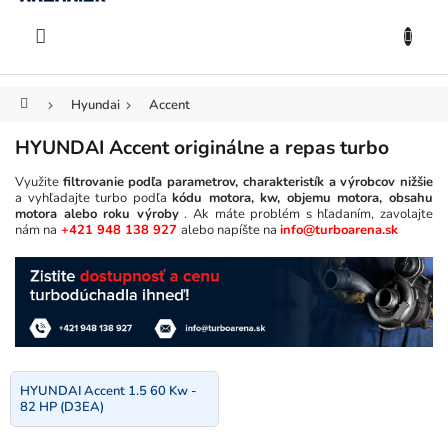
KOŠÍK
Prejsť
na
EUR
obsah
Domov
Hyundai
Accent
HYUNDAI Accent originálne a repas turbo
Využite
filtrovanie podľa parametrov, charakteristík a výrobcov nižšie
a vyhľadajte turbo podľa
kódu motora, kw, objemu motora, obsahu
motora alebo roku výroby
. Ak máte problém s hľadaním, zavolajte
nám na
+421 948 138 927
alebo napíšte na
info@turboarena.sk
HYUNDAI Accent 1.5 60 Kw -
82 HP (D3EA)