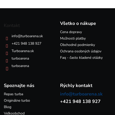
l
á
Z
d
á
a
p
c
Všetko o nákupe
Kontakt
i
ä
e
Cena dopravy
t
info
@
turboarena.sk
p
i
Možnosti platby
r
e
+421 948 138 927
Obchodné podmienky
v
k
Turboarena.sk
Ochrana osobných údajov
y
Faq - často kladené otázky
turboarena
v
ý
turboarena
p
i
s
Spoznajte nás
u
Rýchly kontakt
info@turboarena.sk
Repas turba
Originálne turbo
+421 948 138 927
Blog
Veľkoobchod