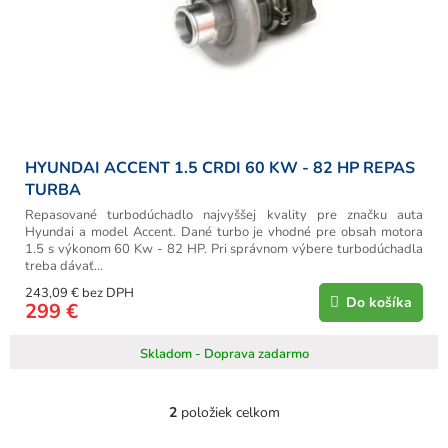
HYUNDAI ACCENT 1.5 CRDI 60 KW - 82 HP REPAS
TURBA
Repasované turbodúchadlo najvyššej kvality pre značku auta
Hyundai a model Accent. Dané turbo je vhodné pre obsah motora
1.5 s výkonom 60 Kw - 82 HP. Pri správnom výbere turbodúchadla
treba dávať...
243,09 € bez DPH
Do košíka
299 €
Skladom - Doprava zadarmo
2
položiek celkom
O
v