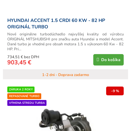
o
v
HYUNDAI ACCENT 1.5 CRDI 60 KW - 82 HP
ORIGINÁL TURBO
Nové originálne turbodúchadlo najvyššej kvality od výrobcu
ORIGINÁL MITSHUBISHI pre značku auta Hyundai a model Accent.
Dané turbo je vhodné pre obsah motora 1.5 s výkonom 60 Kw - 82
HP. Pri...
734,51 € bez DPH
Do košíka
903,45 €
1-2 dni - Doprava zadarmo
ZÁRUKA 2 ROKY
–9 %
REPASOVANÉ TURBO
VÝMENA STREDU TURBA