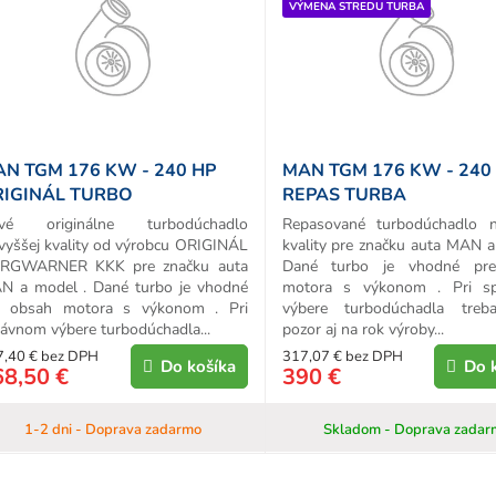
VÝMENA STREDU TURBA
d
u
k
o
v
N TGM 176 KW - 240 HP
MAN TGM 176 KW - 240
IGINÁL TURBO
REPAS TURBA
vé originálne turbodúchadlo
Repasované turbodúchadlo n
vyššej kvality od výrobcu ORIGINÁL
kvality pre značku auta MAN a
RGWARNER KKK pre značku auta
Dané turbo je vhodné pr
N a model . Dané turbo je vhodné
motora s výkonom . Pri s
e obsah motora s výkonom . Pri
výbere turbodúchadla treb
ávnom výbere turbodúchadla...
pozor aj na rok výroby...
7,40 € bez DPH
317,07 € bez DPH
Do košíka
Do 
68,50 €
390 €
1-2 dni - Doprava zadarmo
Skladom - Doprava zadar
O