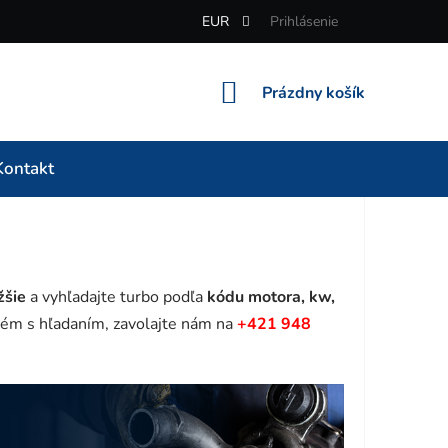
EUR
Prihlásenie
NÁKUPNÝ
Prázdny košík
KOŠÍK
Kontakt
žšie
a vyhľadajte turbo podľa
kódu motora, kw,
ém s hľadaním, zavolajte nám na
+421 948