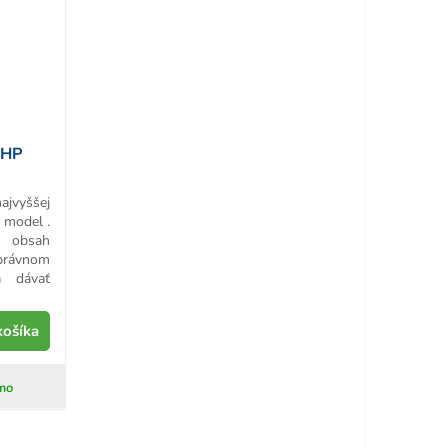
 HP
ajvyššej
 model .
e obsah
právnom
a dávať
košíka
mo