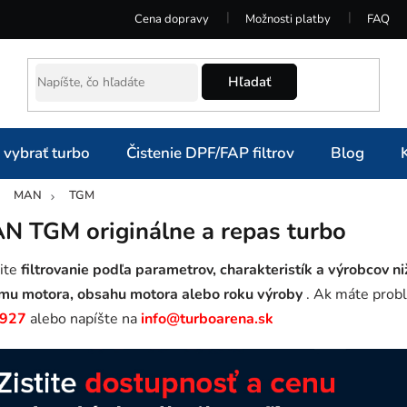
Cena dopravy
Možnosti platby
FAQ
Hľadať
 vybrať turbo
Čistenie DPF/FAP filtrov
Blog
MAN
TGM
omov
N TGM originálne a repas turbo
ite
filtrovanie podľa parametrov, charakteristík a výrobcov ni
mu motora, obsahu motora alebo roku výroby
. Ak máte probl
 927
alebo napíšte na
info@turboarena.sk