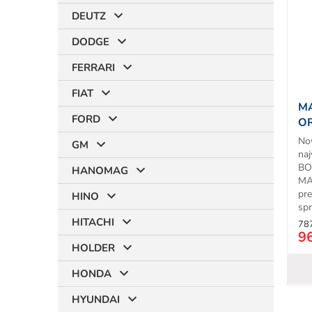
i
DEUTZ
s
p
DODGE
r
t
o
FERRARI
d
FIAT
u
MA
k
FORD
OR
t
No
o
GM
naj
v
BO
HANOMAG
MA
pr
HINO
spr
HITACHI
78
9
HOLDER
HONDA
HYUNDAI