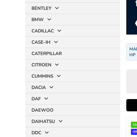
BENTLEY
BMW
CADILLAC
CASE-IH
MAN
CATERPILLAR
HP 
CITROEN
CUMMINS
DACIA
DAF
i
DAEWOO
V
DAIHATSU
ý
ZÁ
r
p
DDC
OR