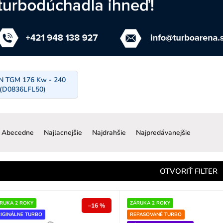
 TGM 176 Kw - 240
(D0836LFL50)
R
a
Abecedne
Najlacnejšie
Najdrahšie
Najpredávanejšie
d
e
n
OTVORIŤ FILTER
e
p
RUKA 2 ROKY
ZÁRUKA 2 ROKY
–16 %
IGINÁLNE TURBO
REPASOVANÉ TURBO
o