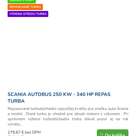
ZÁRUKA 2 ROKY
REPASOVANÉ TURBO
VÝMENA STREDU TURBA
SCANIA AUTOBUS 250 KW - 340 HP REPAS
TURBA
Repasované turbodúchadlo najvyššej kvality pre značku auta Scania
a model . Dané turbo je vhodné pre obsah motora s výkonom . Pri
správnom výbere turbodúchadla treba dávať pozor aj na rok
výroby...
279,67 € bez DPH
Do košíka