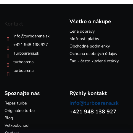
á
Z
d
á
a
p
c
Všetko o nákupe
Kontakt
i
ä
e
Cena dopravy
t
info
@
turboarena.sk
p
i
Možnosti platby
r
e
+421 948 138 927
Obchodné podmienky
v
k
Turboarena.sk
Ochrana osobných údajov
y
Faq - často kladené otázky
turboarena
v
ý
turboarena
p
i
s
Spoznajte nás
u
Rýchly kontakt
info@turboarena.sk
Repas turba
Originálne turbo
+421 948 138 927
Blog
Veľkoobchod
Kontakt