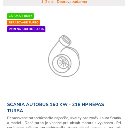
1-2 dni - Doprava zadarmo
ZÁRUKA 2 ROKY
REPASOVANÉ TURBO
VÝMENA STREDU TURBA
SCANIA AUTOBUS 160 KW - 218 HP REPAS
TURBA
Repasované turbodúchadlo najvyššej kvality pre značku auta Scania
a model . Dané turbo je vhodné pre obsah motora s výkonom . Pri
správnom výbere turbodúchadla treba dávať pozor aj na rok