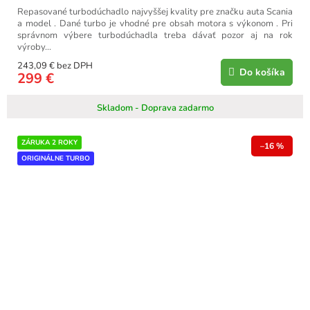
Repasované turbodúchadlo najvyššej kvality pre značku auta Scania
a model . Dané turbo je vhodné pre obsah motora s výkonom . Pri
správnom výbere turbodúchadla treba dávať pozor aj na rok
výroby...
243,09 € bez DPH
Do košíka
299 €
Skladom - Doprava zadarmo
ZÁRUKA 2 ROKY
–16 %
ORIGINÁLNE TURBO