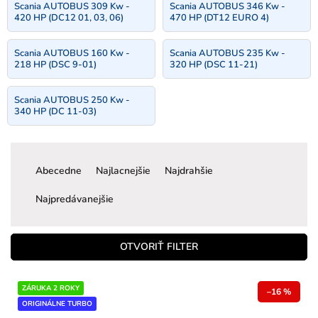
Scania AUTOBUS 309 Kw -
Scania AUTOBUS 346 Kw -
420 HP (DC12 01, 03, 06)
470 HP (DT12 EURO 4)
Scania AUTOBUS 160 Kw -
Scania AUTOBUS 235 Kw -
218 HP (DSC 9-01)
320 HP (DSC 11-21)
Scania AUTOBUS 250 Kw -
340 HP (DC 11-03)
R
a
Abecedne
Najlacnejšie
Najdrahšie
d
e
Najpredávanejšie
n
i
e
OTVORIŤ FILTER
p
r
V
ZÁRUKA 2 ROKY
o
–16 %
ý
ORIGINÁLNE TURBO
d
p