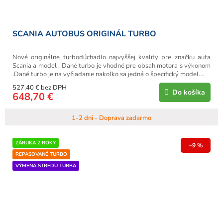
SCANIA AUTOBUS ORIGINÁL TURBO
Nové originálne turbodúchadlo najvyššej kvality pre značku auta
Scania a model . Dané turbo je vhodné pre obsah motora s výkonom
.Dané turbo je na vyžiadanie nakoľko sa jedná o špecifický model....
527,40 € bez DPH
Do košíka
648,70 €
1-2 dni - Doprava zadarmo
ZÁRUKA 2 ROKY
–9 %
REPASOVANÉ TURBO
VÝMENA STREDU TURBA