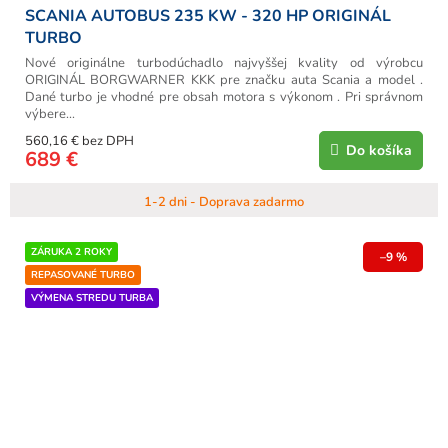
SCANIA AUTOBUS 235 KW - 320 HP ORIGINÁL
TURBO
Nové originálne turbodúchadlo najvyššej kvality od výrobcu
ORIGINÁL BORGWARNER KKK pre značku auta Scania a model .
Dané turbo je vhodné pre obsah motora s výkonom . Pri správnom
výbere...
560,16 € bez DPH
Do košíka
689 €
1-2 dni - Doprava zadarmo
ZÁRUKA 2 ROKY
–9 %
REPASOVANÉ TURBO
VÝMENA STREDU TURBA