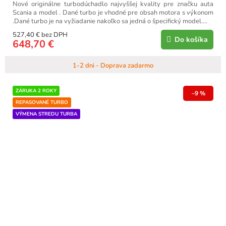
Nové originálne turbodúchadlo najvyššej kvality pre značku auta
Scania a model . Dané turbo je vhodné pre obsah motora s výkonom
.Dané turbo je na vyžiadanie nakoľko sa jedná o špecifický model....
527,40 € bez DPH
Do košíka
648,70 €
1-2 dni - Doprava zadarmo
ZÁRUKA 2 ROKY
–9 %
REPASOVANÉ TURBO
VÝMENA STREDU TURBA