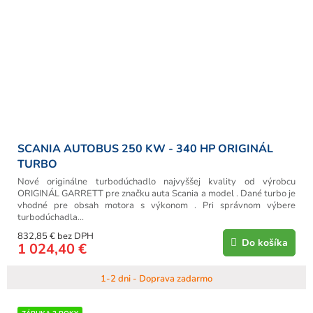
SCANIA AUTOBUS 250 KW - 340 HP ORIGINÁL
TURBO
Nové originálne turbodúchadlo najvyššej kvality od výrobcu
ORIGINÁL GARRETT pre značku auta Scania a model . Dané turbo je
vhodné pre obsah motora s výkonom . Pri správnom výbere
turbodúchadla...
832,85 € bez DPH
Do košíka
1 024,40 €
1-2 dni - Doprava zadarmo