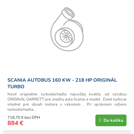
u
i
k
s
t
p
o
r
v
o
d
u
k
t
o
v
SCANIA AUTOBUS 160 KW - 218 HP ORIGINÁL
TURBO
Nové originálne turbodúchadlo najvyššej kvality od výrobcu
ORIGINÁL GARRETT pre značku auta Scania a model . Dané turbo je
vhodné pre obsah motora s výkonom . Pri správnom výbere
turbodúchadla...
718,70 € bez DPH
Do košíka
884 €