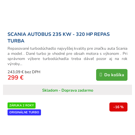
SCANIA AUTOBUS 235 KW - 320 HP REPAS
TURBA
Repasované turbodúchadlo najvyššej kvality pre značku auta Scania
a model . Dané turbo je vhodné pre obsah motora s výkonom . Pri
správnom výbere turbodúchadla treba dávať pozor aj na rok
výroby...
243,09 € bez DPH
Do košíka
299 €
Skladom - Doprava zadarmo
ZÁRUKA 2 ROKY
–16 %
ORIGINÁLNE TURBO