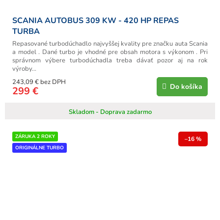
SCANIA AUTOBUS 309 KW - 420 HP REPAS
TURBA
Repasované turbodúchadlo najvyššej kvality pre značku auta Scania
a model . Dané turbo je vhodné pre obsah motora s výkonom . Pri
správnom výbere turbodúchadla treba dávať pozor aj na rok
výroby...
243,09 € bez DPH
Do košíka
299 €
Skladom - Doprava zadarmo
ZÁRUKA 2 ROKY
–16 %
ORIGINÁLNE TURBO