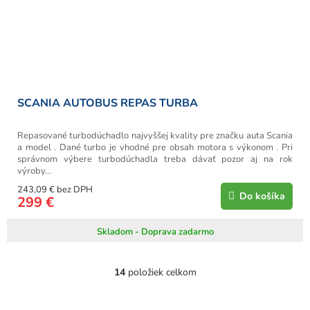
SCANIA AUTOBUS REPAS TURBA
Repasované turbodúchadlo najvyššej kvality pre značku auta Scania
a model . Dané turbo je vhodné pre obsah motora s výkonom . Pri
správnom výbere turbodúchadla treba dávať pozor aj na rok
výroby...
243,09 € bez DPH
Do košíka
299 €
Skladom - Doprava zadarmo
14
položiek celkom
O
v
l