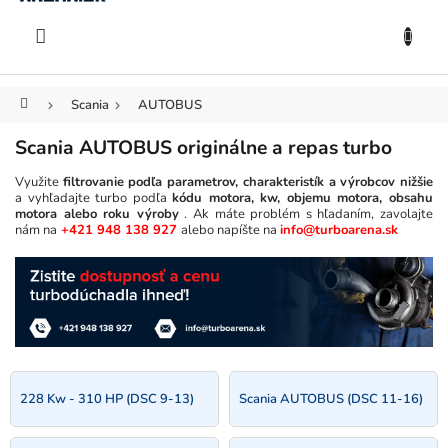
KOŠÍK
Prejsť
na
EUR
obsah
Domov
Scania
AUTOBUS
Scania AUTOBUS originálne a repas turbo
Využite
filtrovanie podľa parametrov, charakteristík a výrobcov nižšie
a vyhľadajte turbo podľa
kódu motora, kw, objemu motora, obsahu
motora alebo roku výroby
. Ak máte problém s hľadaním, zavolajte
nám na
+421 948 138 927
alebo napíšte na
info@turboarena.sk
228 Kw - 310 HP (DSC 9-13)
Scania AUTOBUS (DSC 11-16)