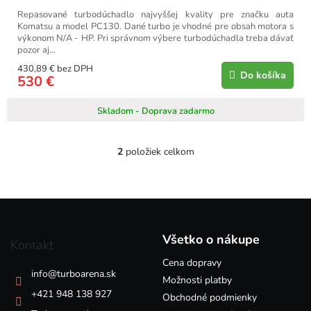
Repasované turbodúchadlo najvyššej kvality pre značku auta
Komatsu a model PC130. Dané turbo je vhodné pre obsah motora s
výkonom N/A - HP. Pri správnom výbere turbodúchadla treba dávať
pozor aj...
430,89 € bez DPH
Do košíka
530 €
Skladom - Doprava zadarmo
2
položiek celkom
O
v
l
á
Z
d
á
a
p
c
Všetko o nákupe
Kontakt
i
ä
e
Cena dopravy
t
info
@
turboarena.sk
p
i
Možnosti platby
r
e
+421 948 138 927
Obchodné podmienky
v