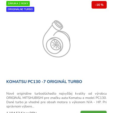
V
ZÁRUKA 2 ROKY
o
–16 %
ý
ORIGINÁLNE TURBO
d
p
u
i
k
s
t
p
o
r
v
o
d
u
k
t
o
v
KOMATSU PC130 -7 ORIGINÁL TURBO
Nové originálne turbodúchadlo najvyššej kvality od výrobcu
ORIGINÁL MITSHUBISHI pre značku auta Komatsu a model PC130.
Dané turbo je vhodné pre obsah motora s výkonom N/A - HP. Pri
správnom výbere...