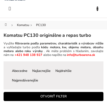
KOŠÍK
Prejsť
na
EUR
obsah
Domov
Komatsu
PC130
Komatsu PC130 originálne a repas turbo
Využite
filtrovanie podľa parametrov, charakteristík a výrobcov nižšie
a vyhľadajte turbo podľa
kódu motora, kw, objemu motora, obsahu
motora alebo roku výroby
. Ak máte problém s hľadaním, zavolajte
nám na
+421 948 138 927
alebo napíšte na
info@turboarena.sk
R
a
Abecedne
Najlacnejšie
Najdrahšie
d
e
Najpredávanejšie
n
i
e
OTVORIŤ FILTER
p
r