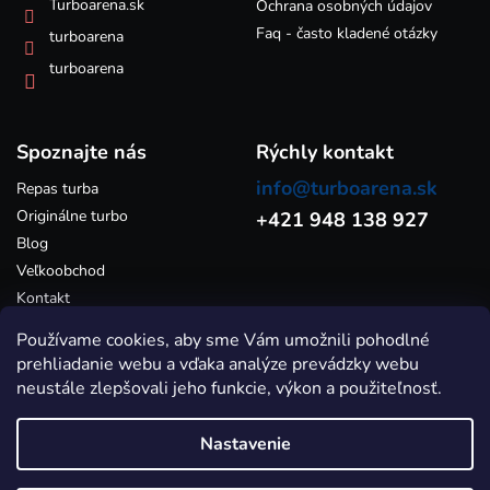
k
Turboarena.sk
Ochrana osobných údajov
y
Faq - často kladené otázky
turboarena
v
ý
turboarena
p
i
s
Spoznajte nás
u
Rýchly kontakt
info@turboarena.sk
Repas turba
Originálne turbo
+421 948 138 927
Blog
Veľkoobchod
Kontakt
Používame cookies, aby sme Vám umožnili pohodlné
prehliadanie webu a vďaka analýze prevádzky webu
neustále zlepšovali jeho funkcie, výkon a použiteľnosť.
Nastavenie
Vytvoril Shoptet