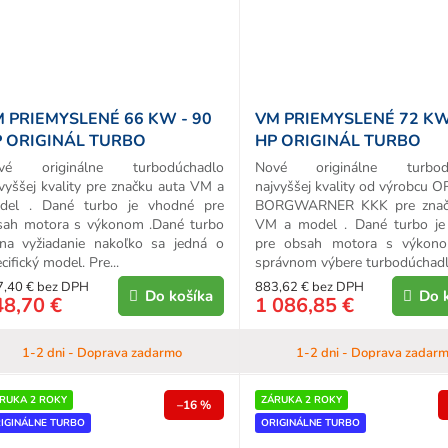
 PRIEMYSLENÉ 66 KW - 90
VM PRIEMYSLENÉ 72 KW
 ORIGINÁL TURBO
HP ORIGINÁL TURBO
vé originálne turbodúchadlo
Nové originálne turbodú
vyššej kvality pre značku auta VM a
najvyššej kvality od výrobcu 
del . Dané turbo je vhodné pre
BORGWARNER KKK pre znač
sah motora s výkonom .Dané turbo
VM a model . Dané turbo je
 na vyžiadanie nakoľko sa jedná o
pre obsah motora s výkono
cifický model. Pre...
správnom výbere turbodúchadla
7,40 € bez DPH
883,62 € bez DPH
Do košíka
Do 
48,70 €
1 086,85 €
1-2 dni - Doprava zadarmo
1-2 dni - Doprava zadar
RUKA 2 ROKY
ZÁRUKA 2 ROKY
–16 %
IGINÁLNE TURBO
ORIGINÁLNE TURBO