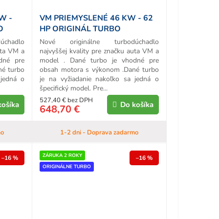
W -
VM PRIEMYSLENÉ 46 KW - 62
O
HP ORIGINÁL TURBO
chadlo
Nové originálne turbodúchadlo
uta VM a
najvyššej kvality pre značku auta VM a
dné pre
model . Dané turbo je vhodné pre
né turbo
obsah motora s výkonom .Dané turbo
 jedná o
je na vyžiadanie nakoľko sa jedná o
špecifický model. Pre...
527,40 € bez DPH
košíka
Do košíka
648,70 €
mo
1-2 dni - Doprava zadarmo
ZÁRUKA 2 ROKY
–16 %
–16 %
ORIGINÁLNE TURBO