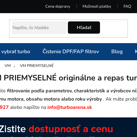
Cena dopravy
Možnosti platby
FAQ
Hľadať
 vybrať turbo
Čistenie DPF/FAP filtrov
Blog
VM
VM PRIEMYSELNÉ
omov
 PRIEMYSELNÉ originálne a repas tu
ite
filtrovanie podľa parametrov, charakteristík a výrobcov ni
mu motora, obsahu motora alebo roku výroby
. Ak máte probl
 927
alebo napíšte na
info@turboarena.sk