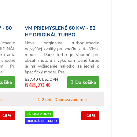
 - 80
VM PRIEMYSLENÉ 60 KW - 82
HP ORIGINÁL TURBO
chadlo
Nové originálne turbodúchadlo
ORIGINÁL
najvyššej kvality pre značku auta VM a
ku auta
model . Dané turbo je vhodné pre
 vhodné
obsah motora s výkonom .Dané turbo
m . Pri
je na vyžiadanie nakoľko sa jedná o
...
špecifický model. Pre...
527,40 € bez DPH
košíka
Do košíka
648,70 €
mo
1-2 dni - Doprava zadarmo
ZÁRUKA 2 ROKY
–16 %
–16 %
ORIGINÁLNE TURBO