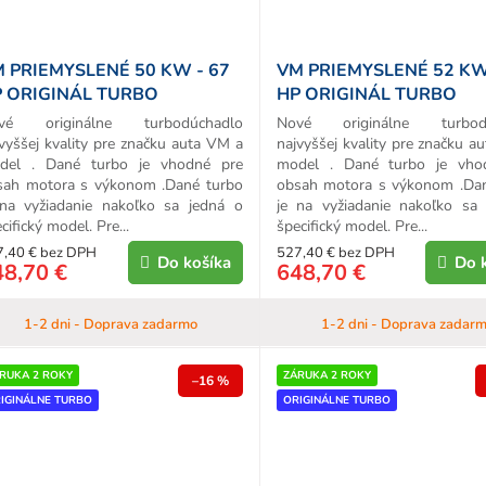
 PRIEMYSLENÉ 50 KW - 67
VM PRIEMYSLENÉ 52 KW
 ORIGINÁL TURBO
HP ORIGINÁL TURBO
vé originálne turbodúchadlo
Nové originálne turbodú
vyššej kvality pre značku auta VM a
najvyššej kvality pre značku a
del . Dané turbo je vhodné pre
model . Dané turbo je vho
sah motora s výkonom .Dané turbo
obsah motora s výkonom .Da
 na vyžiadanie nakoľko sa jedná o
je na vyžiadanie nakoľko sa
cifický model. Pre...
špecifický model. Pre...
7,40 € bez DPH
527,40 € bez DPH
Do košíka
Do 
48,70 €
648,70 €
1-2 dni - Doprava zadarmo
1-2 dni - Doprava zadar
RUKA 2 ROKY
ZÁRUKA 2 ROKY
–16 %
IGINÁLNE TURBO
ORIGINÁLNE TURBO