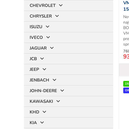
VM
k
CHEVROLET
15
t
CHRYSLER
No
o
naj
v
ISUZU
BO
VM
IVECO
pr
spr
JAGUAR
76
9
JCB
JEEP
JENBACH
ZÁ
JOHN-DEERE
OR
KAWASAKI
KHD
KIA