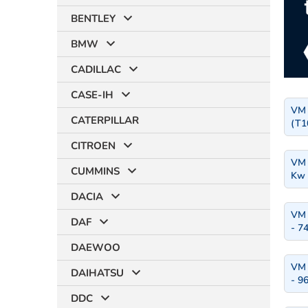
BENTLEY
BMW
CADILLAC
CASE-IH
VM
CATERPILLAR
(T1
CITROEN
VM 
CUMMINS
Kw 
DACIA
VM 
DAF
- 7
DAEWOO
VM 
DAIHATSU
- 9
DDC