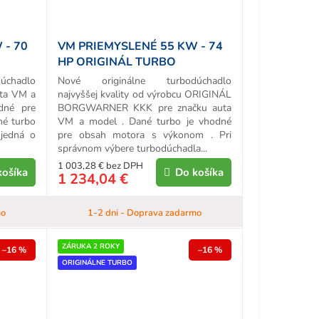
 - 70
VM PRIEMYSLENÉ 55 KW - 74
HP ORIGINÁL TURBO
chadlo
Nové originálne turbodúchadlo
uta VM a
najvyššej kvality od výrobcu ORIGINÁL
dné pre
BORGWARNER KKK pre značku auta
né turbo
VM a model . Dané turbo je vhodné
 jedná o
pre obsah motora s výkonom . Pri
správnom výbere turbodúchadla...
1 003,28 € bez DPH
košíka
Do košíka
1 234,04 €
mo
1-2 dni - Doprava zadarmo
ZÁRUKA 2 ROKY
–16 %
–16 %
ORIGINÁLNE TURBO