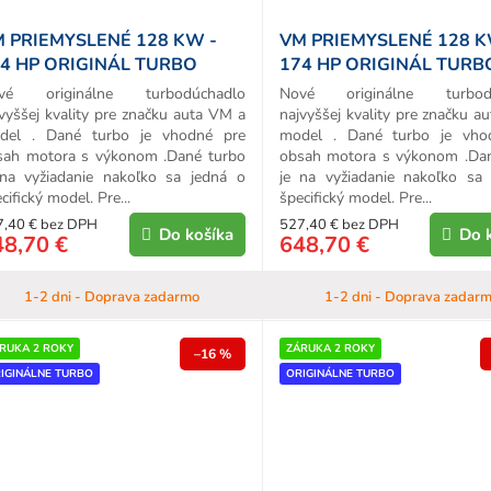
 PRIEMYSLENÉ 128 KW -
VM PRIEMYSLENÉ 128 K
4 HP ORIGINÁL TURBO
174 HP ORIGINÁL TURB
vé originálne turbodúchadlo
Nové originálne turbodú
vyššej kvality pre značku auta VM a
najvyššej kvality pre značku a
del . Dané turbo je vhodné pre
model . Dané turbo je vho
sah motora s výkonom .Dané turbo
obsah motora s výkonom .Da
 na vyžiadanie nakoľko sa jedná o
je na vyžiadanie nakoľko sa
cifický model. Pre...
špecifický model. Pre...
7,40 € bez DPH
527,40 € bez DPH
Do košíka
Do 
48,70 €
648,70 €
1-2 dni - Doprava zadarmo
1-2 dni - Doprava zadar
RUKA 2 ROKY
ZÁRUKA 2 ROKY
–16 %
IGINÁLNE TURBO
ORIGINÁLNE TURBO