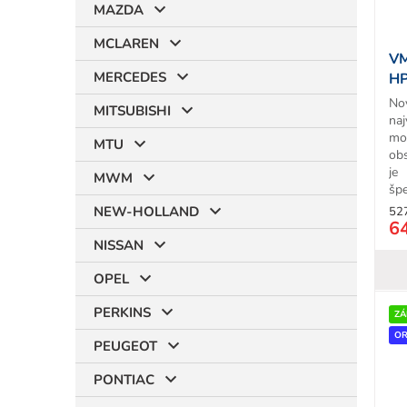
MAZDA
MCLAREN
VM
MERCEDES
HP
No
MITSUBISHI
naj
mo
MTU
ob
je
MWM
špe
NEW-HOLLAND
52
6
NISSAN
OPEL
PERKINS
ZÁ
OR
PEUGEOT
PONTIAC