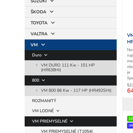
SUZUKI
ŠKODA
TOYOTA
VALTRA
VM
HP
VM
No
Duro
naj
mo
VM DURO 111 Kw - 151 HP
ob
(HR638HI)
je
špe
800
52
6
VM 800 86 Kw - 117 HP (HR492SHI)
ROZMANITÝ
VM LODNÉ
ZÁ
VM PRIEMYSELNÉ
OR
VM PRIEMYSELNÉ (T1054)