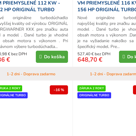
 PRIEMYSLENÉ 112 KW -
VM PRIEMYSLENÉ 116 K
2 HP ORIGINÁL TURBO
156 HP ORIGINÁL TURB
vé originálne turbodúchadlo
Nové originálne turbodú
vyššej kvality od výrobcu ORIGINÁL
najvyššej kvality pre značku a
RGWARNER KKK pre značku auta
model . Dané turbo je vho
 a model . Dané turbo je vhodné
obsah motora s výkonom .Da
e obsah motora s výkonom . Pri
je na vyžiadanie nakoľko sa
ávnom výbere turbodúchadla...
špecifický model. Pre...
0,98 € bez DPH
527,40 € bez DPH
Do košíka
Do 
36 €
648,70 €
1-2 dni - Doprava zadarmo
1-2 dni - Doprava zadar
RUKA 2 ROKY
ZÁRUKA 2 ROKY
–16 %
IGINÁLNE TURBO
ORIGINÁLNE TURBO