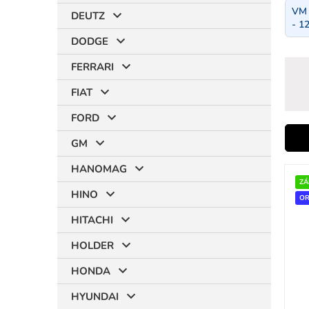
VM 
DEUTZ
- 1
DODGE
FERRARI
FIAT
FORD
i
GM
HANOMAG
V
ý
ZÁ
r
HINO
p
OR
i
HITACHI
s
p
HOLDER
r
t
HONDA
o
d
HYUNDAI
u