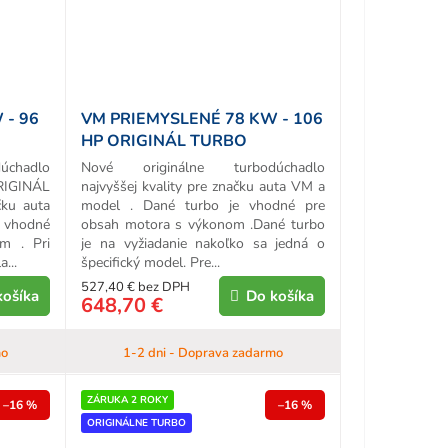
 - 96
VM PRIEMYSLENÉ 78 KW - 106
HP ORIGINÁL TURBO
chadlo
Nové originálne turbodúchadlo
ORIGINÁL
najvyššej kvality pre značku auta VM a
ku auta
model . Dané turbo je vhodné pre
 vhodné
obsah motora s výkonom .Dané turbo
m . Pri
je na vyžiadanie nakoľko sa jedná o
...
špecifický model. Pre...
527,40 € bez DPH
košíka
Do košíka
648,70 €
mo
1-2 dni - Doprava zadarmo
ZÁRUKA 2 ROKY
–16 %
–16 %
ORIGINÁLNE TURBO