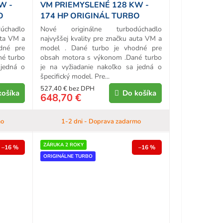
W -
VM PRIEMYSLENÉ 128 KW -
O
174 HP ORIGINÁL TURBO
chadlo
Nové originálne turbodúchadlo
uta VM a
najvyššej kvality pre značku auta VM a
dné pre
model . Dané turbo je vhodné pre
né turbo
obsah motora s výkonom .Dané turbo
 jedná o
je na vyžiadanie nakoľko sa jedná o
špecifický model. Pre...
527,40 € bez DPH
košíka
Do košíka
648,70 €
mo
1-2 dni - Doprava zadarmo
ZÁRUKA 2 ROKY
–16 %
–16 %
ORIGINÁLNE TURBO