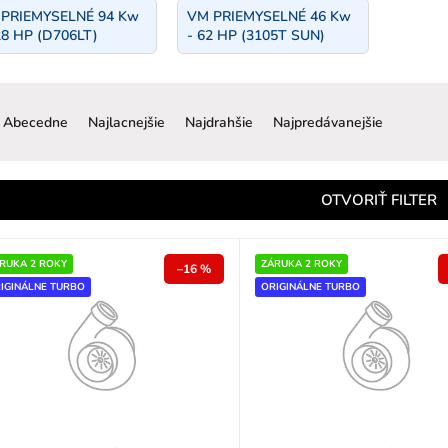
PRIEMYSELNÉ 94 Kw
VM PRIEMYSELNÉ 46 Kw
28 HP (D706LT)
- 62 HP (3105T SUN)
R
a
Abecedne
Najlacnejšie
Najdrahšie
Najpredávanejšie
d
e
n
OTVORIŤ FILTER
e
p
RUKA 2 ROKY
ZÁRUKA 2 ROKY
–16 %
IGINÁLNE TURBO
ORIGINÁLNE TURBO
o
d
u
k
o
v