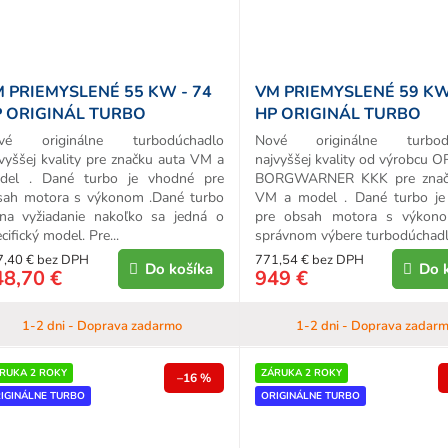
 PRIEMYSLENÉ 55 KW - 74
VM PRIEMYSLENÉ 59 KW
 ORIGINÁL TURBO
HP ORIGINÁL TURBO
vé originálne turbodúchadlo
Nové originálne turbodú
vyššej kvality pre značku auta VM a
najvyššej kvality od výrobcu 
del . Dané turbo je vhodné pre
BORGWARNER KKK pre znač
sah motora s výkonom .Dané turbo
VM a model . Dané turbo je
 na vyžiadanie nakoľko sa jedná o
pre obsah motora s výkono
cifický model. Pre...
správnom výbere turbodúchadla
7,40 € bez DPH
771,54 € bez DPH
Do košíka
Do 
48,70 €
949 €
1-2 dni - Doprava zadarmo
1-2 dni - Doprava zadar
RUKA 2 ROKY
ZÁRUKA 2 ROKY
–16 %
IGINÁLNE TURBO
ORIGINÁLNE TURBO