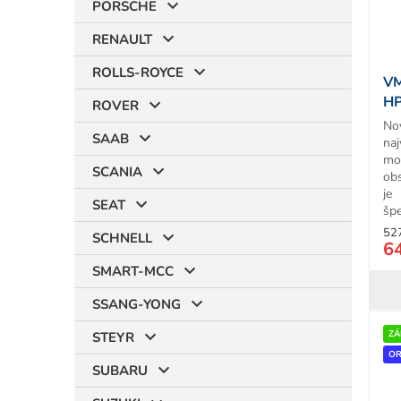
PORSCHE
RENAULT
ROLLS-ROYCE
VM
HP
ROVER
No
SAAB
naj
mo
SCANIA
ob
je
SEAT
špe
52
SCHNELL
6
SMART-MCC
SSANG-YONG
ZÁ
STEYR
OR
SUBARU