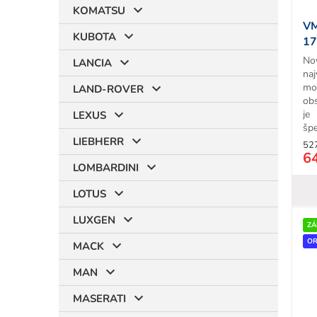
KOMATSU
VM
KUBOTA
17
No
LANCIA
naj
mo
LAND-ROVER
ob
je
LEXUS
špe
LIEBHERR
52
6
LOMBARDINI
LOTUS
LUXGEN
ZÁ
OR
MACK
MAN
MASERATI