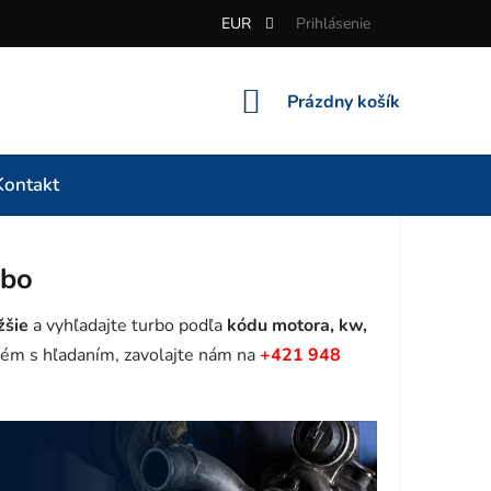
EUR
Prihlásenie
NÁKUPNÝ
Prázdny košík
KOŠÍK
Kontakt
rbo
žšie
a vyhľadajte turbo podľa
kódu motora, kw,
ém s hľadaním, zavolajte nám na
+421 948