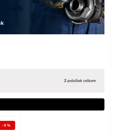
2
položiek celkom
–9 %