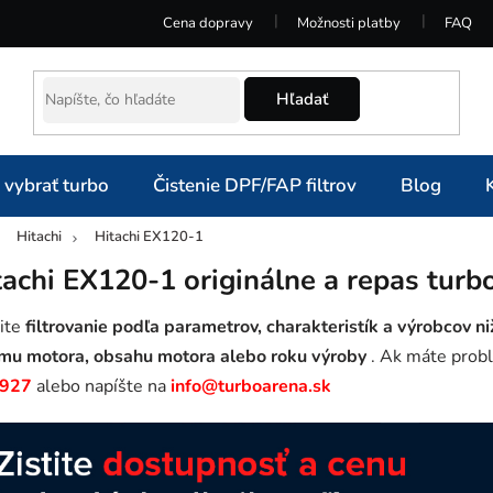
Cena dopravy
Možnosti platby
FAQ
Hľadať
 vybrať turbo
Čistenie DPF/FAP filtrov
Blog
Hitachi
Hitachi EX120-1
omov
tachi EX120-1 originálne a repas turb
ite
filtrovanie podľa parametrov, charakteristík a výrobcov ni
mu motora, obsahu motora alebo roku výroby
. Ak máte probl
 927
alebo napíšte na
info@turboarena.sk