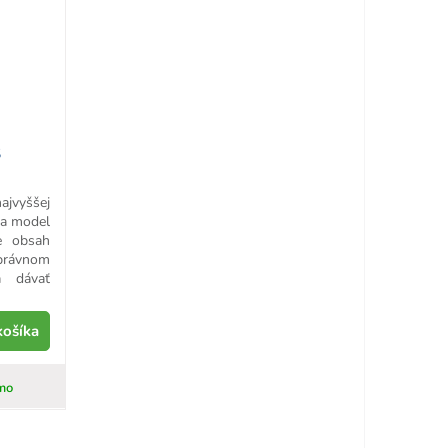
S
ajvyššej
i a model
e obsah
právnom
a dávať
košíka
mo