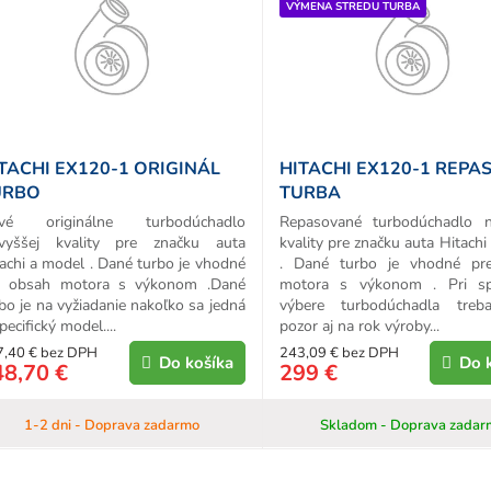
VÝMENA STREDU TURBA
d
u
k
o
v
TACHI EX120-1 ORIGINÁL
HITACHI EX120-1 REPA
URBO
TURBA
vé originálne turbodúchadlo
Repasované turbodúchadlo n
jvyššej kvality pre značku auta
kvality pre značku auta Hitach
achi a model . Dané turbo je vhodné
. Dané turbo je vhodné pr
e obsah motora s výkonom .Dané
motora s výkonom . Pri s
bo je na vyžiadanie nakoľko sa jedná
výbere turbodúchadla treb
pecifický model....
pozor aj na rok výroby...
7,40 € bez DPH
243,09 € bez DPH
Do košíka
Do 
48,70 €
299 €
1-2 dni - Doprava zadarmo
Skladom - Doprava zadar
O