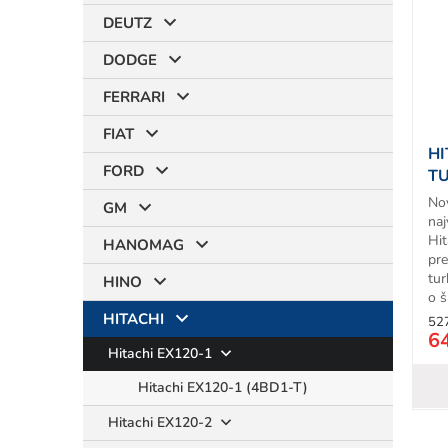
i
DEUTZ
s
p
DODGE
r
t
o
FERRARI
d
FIAT
u
HI
k
FORD
T
t
No
o
GM
na
v
Hit
HANOMAG
pr
tur
HINO
o š
HITACHI
52
6
Hitachi EX120-1
Hitachi EX120-1 (4BD1-T)
Hitachi EX120-2