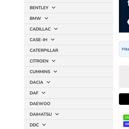
BENTLEY
BMW
CADILLAC
CASE-IH
Hit
CATERPILLAR
CITROEN
CUMMINS
DACIA
DAF
i
DAEWOO
V
DAIHATSU
ý
ZÁ
r
p
DDC
OR