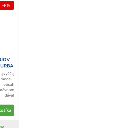
–9 %
OJOV
 TURBA
ajvyššej
 model .
e obsah
právnom
a dávať
košíka
mo