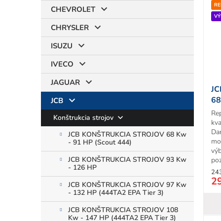
RE
CHEVROLET
VÝ
CHRYSLER
ISUZU
IVECO
JAGUAR
JC
68
JCB
Re
Konštrukcia strojov
kva
Da
JCB KONŠTRUKCIA STROJOV 68 Kw
mo
- 91 HP (Scout 444)
vý
JCB KONŠTRUKCIA STROJOV 93 Kw
poz
- 126 HP
24
2
JCB KONŠTRUKCIA STROJOV 97 Kw
- 132 HP (444TA2 EPA Tier 3)
JCB KONŠTRUKCIA STROJOV 108
Kw - 147 HP (444TA2 EPA Tier 3)