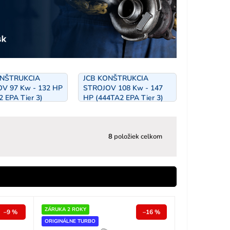
ONŠTRUKCIA
JCB KONŠTRUKCIA
V 97 Kw - 132 HP
STROJOV 108 Kw - 147
 EPA Tier 3)
HP (444TA2 EPA Tier 3)
8
položiek celkom
ZÁRUKA 2 ROKY
–9 %
–16 %
ORIGINÁLNE TURBO