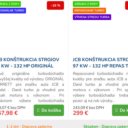
RUKA 2 ROKY
ZÁRUKA 2 ROKY
–16 %
IGINÁLNE TURBO
REPASOVANÉ TURBO
VÝMENA STREDU TURBA
B KONŠTRUKCIA STROJOV
JCB KONŠTRUKCIA STR
 KW - 132 HP ORIGINÁL
97 KW - 132 HP REPAS
URBO
vé originálne turbodúchadlo
Repasované turbodúchadlo n
vyššej kvality od výrobcu ORIGINÁL
kvality pre značku auta JCB a
RRETT pre značku auta JCB a
Dané turbo je vhodné pr
del . Dané turbo je vhodné pre
motora s výkonom . Pri s
sah motora s výkonom . Pri
výbere turbodúchadla treb
rávnom výbere turbodúchadla
pozor aj na rok výroby...
ba...
3,07 € bez DPH
243,09 € bez DPH
Do košíka
Do 
67,98 €
299 €
1-2 dni - Doprava zadarmo
Skladom - Doprava zadar