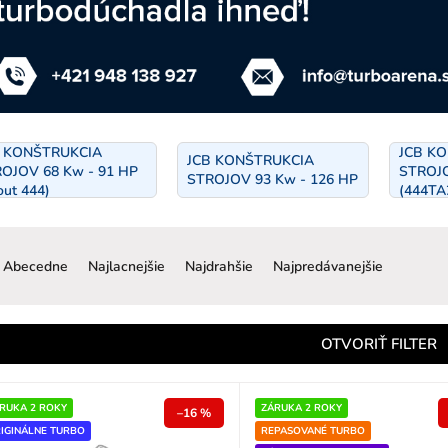
B KONŠTRUKCIA
JCB K
JCB KONŠTRUKCIA
OJOV 68 Kw - 91 HP
STROJO
STROJOV 93 Kw - 126 HP
out 444)
(444TA2
R
a
Abecedne
Najlacnejšie
Najdrahšie
Najpredávanejšie
d
e
n
OTVORIŤ FILTER
e
p
RUKA 2 ROKY
ZÁRUKA 2 ROKY
–16 %
IGINÁLNE TURBO
REPASOVANÉ TURBO
o