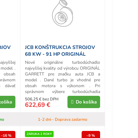
OJOV
JCB KONŠTRUKCIA STROJOV
68 KW - 91 HP ORIGINÁL
TURBO
ajvyššej
Nové originálne turbodúchadlo
 model .
najvyššej kvality od výrobcu ORIGINÁL
e obsah
GARRETT pre značku auta JCB a
právnom
model . Dané turbo je vhodné pre
a dávať
obsah motora s výkonom . Pri
správnom výbere turbodúchadla
treba...
506,25 € bez DPH
košíka
Do košíka
622,69 €
mo
1-2 dni - Doprava zadarmo
ZÁRUKA 2 ROKY
–16 %
–9 %