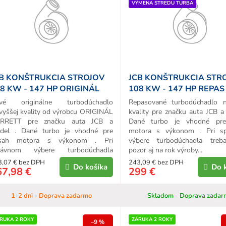
VÝMENA STREDU TURBA
d
u
k
o
v
B KONŠTRUKCIA STROJOV
JCB KONŠTRUKCIA STR
8 KW - 147 HP ORIGINÁL
108 KW - 147 HP REPAS
URBO
TURBA
vé originálne turbodúchadlo
Repasované turbodúchadlo n
vyššej kvality od výrobcu ORIGINÁL
kvality pre značku auta JCB a
RRETT pre značku auta JCB a
Dané turbo je vhodné pr
del . Dané turbo je vhodné pre
motora s výkonom . Pri s
sah motora s výkonom . Pri
výbere turbodúchadla treb
rávnom výbere turbodúchadla
pozor aj na rok výroby...
ba...
3,07 € bez DPH
243,09 € bez DPH
Do košíka
Do 
67,98 €
299 €
1-2 dni - Doprava zadarmo
Skladom - Doprava zadar
RUKA 2 ROKY
ZÁRUKA 2 ROKY
–9 %