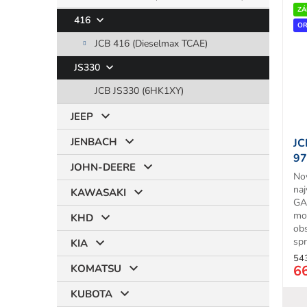
ZÁ
416
OR
JCB 416 (Dieselmax TCAE)
JS330
JCB JS330 (6HK1XY)
JEEP
JENBACH
JC
97
JOHN-DEERE
T
No
naj
KAWASAKI
GA
mo
KHD
ob
sp
KIA
tre
54
6
KOMATSU
KUBOTA