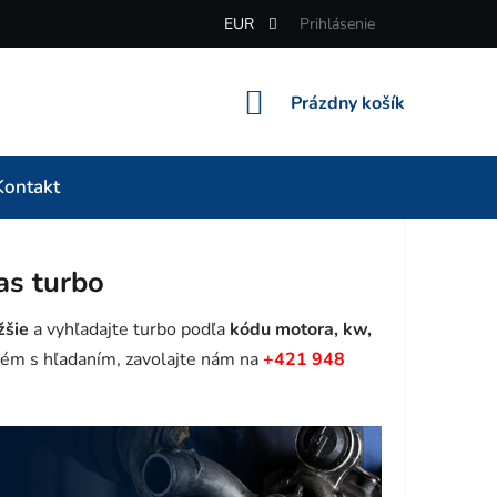
EUR
Prihlásenie
NÁKUPNÝ
Prázdny košík
KOŠÍK
Kontakt
as turbo
žšie
a vyhľadajte turbo podľa
kódu motora, kw,
ém s hľadaním, zavolajte nám na
+421 948