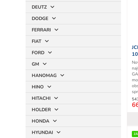
i
DEUTZ
s
p
DODGE
r
t
o
FERRARI
d
FIAT
u
JC
k
FORD
10
t
T
No
o
GM
naj
v
GA
HANOMAG
mo
ob
HINO
sp
tre
HITACHI
54
6
HOLDER
HONDA
HYUNDAI
ZÁ