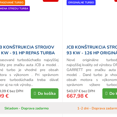
PASOVANÉ TURBO
ORIGINÁLNE TURBO
MENA STREDU TURBA
B KONŠTRUKCIA STROJOV
JCB KONŠTRUKCIA STR
 KW - 91 HP REPAS TURBA
93 KW - 126 HP ORIGIN
TURBO
pasované turbodúchadlo najvyššej
Nové originálne turbodú
lity pre značku auta JCB a model .
najvyššej kvality od výrobcu 
né turbo je vhodné pre obsah
GARRETT pre značku auta
tora s výkonom . Pri správnom
model . Dané turbo je vho
bere turbodúchadla treba dávať
obsah motora s výkonom
or aj na rok výroby...
správnom výbere turbodú
treba...
3,09 € bez DPH
543,07 € bez DPH
Do košíka
Do 
99 €
667,98 €
Skladom - Doprava zadarmo
1-2 dni - Doprava zadar