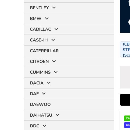
BENTLEY
BMW
CADILLAC
CASE-IH
JC
STR
CATERPILLAR
(Sc
CITROEN
CUMMINS
DACIA
DAF
i
DAEWOO
V
DAIHATSU
ý
ZÁ
r
p
DDC
OR