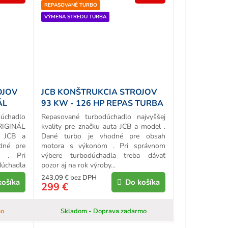
REPASOVANÉ TURBO
VÝMENA STREDU TURBA
OJOV
JCB KONŠTRUKCIA STROJOV
ÁL
93 KW - 126 HP REPAS TURBA
chadlo
Repasované turbodúchadlo najvyššej
ORIGINÁL
kvality pre značku auta JCB a model .
 JCB a
Dané turbo je vhodné pre obsah
dné pre
motora s výkonom . Pri správnom
 . Pri
výbere turbodúchadla treba dávať
chadla
pozor aj na rok výroby...
243,09 € bez DPH
košíka
Do košíka
299 €
mo
Skladom - Doprava zadarmo