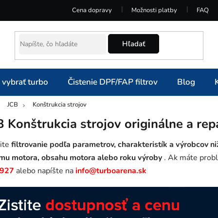
Cena dopravy
Možnosti platby
FAQ
Hľadať
 vybrať turbo
Čistenie DPF/FAP filtrov
Blog
JCB
Konštrukcia strojov
omov
B Konštrukcia strojov originálne a rep
ite
filtrovanie podľa parametrov, charakteristík a výrobcov ni
mu motora, obsahu motora alebo roku výroby
. Ak máte probl
 927
alebo napíšte na
info@turboarena.sk