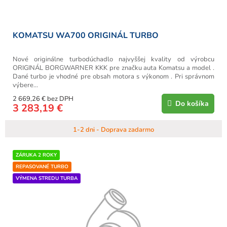
o
v
KOMATSU WA700 ORIGINÁL TURBO
Nové originálne turbodúchadlo najvyššej kvality od výrobcu
ORIGINÁL BORGWARNER KKK pre značku auta Komatsu a model .
Dané turbo je vhodné pre obsah motora s výkonom . Pri správnom
výbere...
2 669,26 € bez DPH
Do košíka
3 283,19 €
1-2 dni - Doprava zadarmo
ZÁRUKA 2 ROKY
REPASOVANÉ TURBO
VÝMENA STREDU TURBA