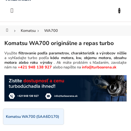
KOŠÍK
Prejsť
na
EUR
obsah
Domov
Komatsu
WA700
Komatsu WA700 originálne a repas turbo
Využite
filtrovanie podľa parametrov, charakteristík a výrobcov nižšie
a vyhľadajte turbo podľa
kódu motora, kw, objemu motora, obsahu
motora alebo roku výroby
. Ak máte problém s hľadaním, zavolajte
nám na
+421 948 138 927
alebo napíšte na
info@turboarena.sk
Komatsu WA700 (SAA6D170)