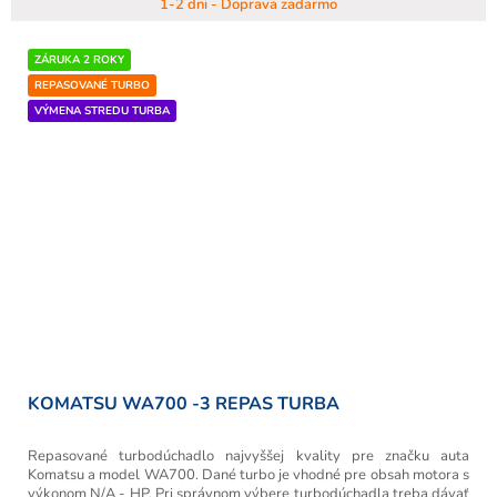
1-2 dni - Doprava zadarmo
ZÁRUKA 2 ROKY
REPASOVANÉ TURBO
VÝMENA STREDU TURBA
KOMATSU WA700 -3 REPAS TURBA
Repasované turbodúchadlo najvyššej kvality pre značku auta
Komatsu a model WA700. Dané turbo je vhodné pre obsah motora s
výkonom N/A - HP. Pri správnom výbere turbodúchadla treba dávať