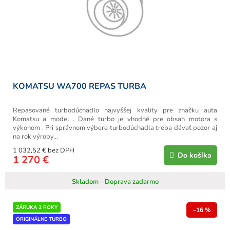
KOMATSU WA700 REPAS TURBA
Repasované turbodúchadlo najvyššej kvality pre značku auta
Komatsu a model . Dané turbo je vhodné pre obsah motora s
výkonom . Pri správnom výbere turbodúchadla treba dávať pozor aj
na rok výroby...
1 032,52 € bez DPH
Do košíka
1 270 €
Skladom - Doprava zadarmo
ZÁRUKA 2 ROKY
–16 %
ORIGINÁLNE TURBO