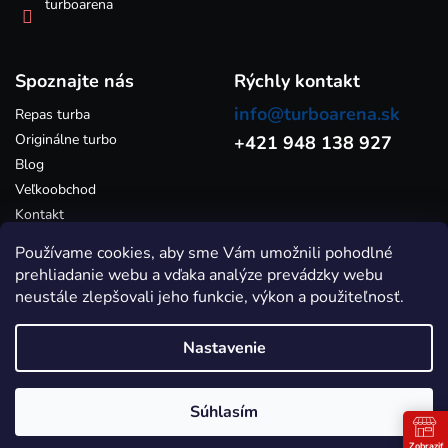
ý
turboarena
p
i
s
Spoznajte nás
u
Rýchly kontakt
info@turboarena.sk
Repas turba
Originálne turbo
+421 948 138 927
Blog
Veľkoobchod
Kontakt
Používame cookies, aby sme Vám umožnili pohodlné
prehliadanie webu a vďaka analýze prevádzky webu
neustále zlepšovali jeho funkcie, výkon a použiteľnosť.
Nastavenie
Vytvoril Shoptet
Súhlasím
Copyright 2026
Turboarena.sk - Predaj originálnych a repasovaných
turbodúchadiel
. Všetky práva vyhradené.
Zobraziť