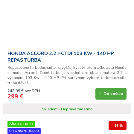
HONDA ACCORD 2.2 I-CTDI 103 KW - 140 HP
REPAS TURBA
Repasované turbodúchadlo najvyššej kvality pre značku auta Honda
a model Accord. Dané turbo je vhodné pre obsah motora 2.2 s
výkonom 103 Kw - 140 HP. Pri správnom výbere turbodúchadla
treba dávať...
243,09 € bez DPH
Do košíka
299 €
Skladom - Doprava zadarmo
ZÁRUKA 2 ROKY
–16 %
ORIGINÁLNE TURBO