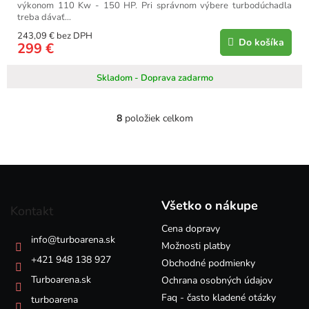
výkonom 110 Kw - 150 HP. Pri správnom výbere turbodúchadla
treba dávať...
243,09 € bez DPH
Do košíka
299 €
Skladom - Doprava zadarmo
8
položiek celkom
O
v
l
á
Z
d
á
a
p
c
Všetko o nákupe
Kontakt
i
ä
e
Cena dopravy
t
info
@
turboarena.sk
p
i
Možnosti platby
r
e
+421 948 138 927
Obchodné podmienky
v
k
Turboarena.sk
Ochrana osobných údajov
y
Faq - často kladené otázky
turboarena
v