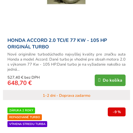
u
k
t
o
v
HONDA ACCORD 2.0 TCI/E 77 KW - 105 HP
ORIGINÁL TURBO
Nové originálne turbodúchadlo najvyššej kvality pre značku auta
Honda a model Accord. Dané turbo je vhodné pre obsah motora 2.0
s výkonom 77 Kw - 105 HP.Dané turbo je na vyžiadanie nakoľko sa
jedná...
527,40 € bez DPH
Do košíka
648,70 €
1-2 dni - Doprava zadarmo
ZÁRUKA 2 ROKY
–9 %
REPASOVANÉ TURBO
VÝMENA STREDU TURBA