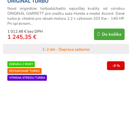
ORIGINÁL TURBO
Nové originálne turbodúchadlo najvyššej kvality od výrobcu
ORIGINÁL GARRETT pre značku auta Honda a model Accord. Dané
turbo je vhodné pre obsah motora 2.2 s výkonom 103 Kw - 140 HP.
Pri správnom...
1 012,48 € bez DPH
Do košíka
1 245,35 €
1-2 dni - Doprava zadarmo
ZÁRUKA 2 ROKY
–9 %
REPASOVANÉ TURBO
VÝMENA STREDU TURBA