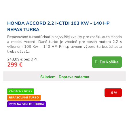
HONDA ACCORD 2.2 I-CTDI 103 KW - 140 HP
REPAS TURBA
Repasované turbodúchadlo najvyššej kvality pre značku auta Honda
a model Accord. Dané turbo je vhodné pre obsah motora 2.2 s
výkonom 103 Kw - 140 HP. Pri správnom výbere turbodúchadla
treba dávať...
243,09 € bez DPH
Do košíka
299 €
Skladom - Doprava zadarmo
ZÁRUKA 2 ROKY
–9 %
REPASOVANÉ TURBO
VÝMENA STREDU TURBA