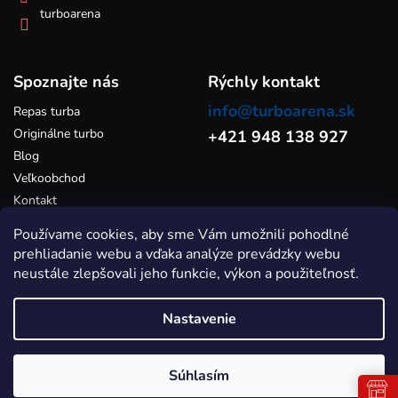
ý
turboarena
p
i
s
Spoznajte nás
u
Rýchly kontakt
info@turboarena.sk
Repas turba
Originálne turbo
+421 948 138 927
Blog
Veľkoobchod
Kontakt
Používame cookies, aby sme Vám umožnili pohodlné
prehliadanie webu a vďaka analýze prevádzky webu
neustále zlepšovali jeho funkcie, výkon a použiteľnosť.
Nastavenie
Vytvoril Shoptet
Súhlasím
Copyright 2026
Turboarena.sk - Predaj originálnych a repasovaných
turbodúchadiel
. Všetky práva vyhradené.