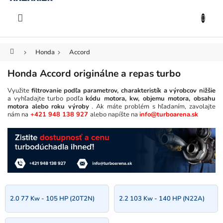
KOŠÍK
Prejsť
na
EUR
obsah
Domov
Honda
Accord
Honda Accord originálne a repas turbo
Využite
filtrovanie podľa parametrov, charakteristík a výrobcov nižšie
a vyhľadajte turbo podľa
kódu motora, kw, objemu motora, obsahu
motora alebo roku výroby
. Ak máte problém s hľadaním, zavolajte
nám na
+421 948 138 927
alebo napíšte na
info@turboarena.sk
2.0 77 Kw - 105 HP (20T2N)
2.2 103 Kw - 140 HP (N22A)