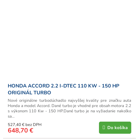
HONDA ACCORD 2.2 I-DTEC 110 KW - 150 HP
ORIGINÁL TURBO
Nové originálne turbodúchadlo najvyššej kvality pre značku auta
Honda a model Accord. Dané turbo je vhodné pre obsah motora 2.2
s výkonom 110 Kw - 150 HP.Dané turbo je na vyžiadanie nakoľko
sa...
527,40 € bez DPH
Do košíka
648,70 €