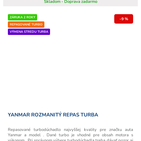
Skladom - Doprava zadarmo
ZÁRUKA 2 ROKY
–9 %
REPASOVANÉ TURBO
VÝMENA STREDU TURBA
YANMAR ROZMANITÝ REPAS TURBA
Repasované turbodúchadlo najvyššej kvality pre značku auta
Yanmar a model . Dané turbo je vhodné pre obsah motora s
výkonom . Pri správnom výbere turbodúchadla treba dávať pozor aj