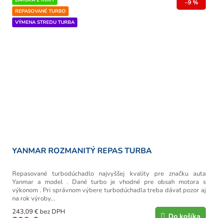
–9 %
REPASOVANÉ TURBO
VÝMENA STREDU TURBA
YANMAR ROZMANITÝ REPAS TURBA
Repasované turbodúchadlo najvyššej kvality pre značku auta
Yanmar a model . Dané turbo je vhodné pre obsah motora s
výkonom . Pri správnom výbere turbodúchadla treba dávať pozor aj
na rok výroby...
243,09 € bez DPH
Do košíka