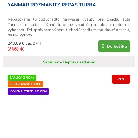
YANMAR ROZMANITÝ REPAS TURBA
Repasované turbodúchadlo najvyššej kvality pre značku auta
Yanmar a model . Dané turbo je vhodné pre obsah motora s
výkonom . Pri správnom výbere turbodúchadla treba dávať pozor aj
na rok výroby...
243,09 € bez DPH
Do košíka
299 €
Skladom - Doprava zadarmo
ZÁRUKA 2 ROKY
–9 %
REPASOVANÉ TURBO
VÝMENA STREDU TURBA