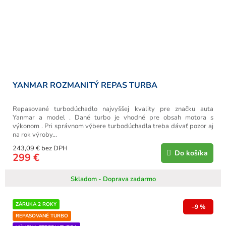
YANMAR ROZMANITÝ REPAS TURBA
Repasované turbodúchadlo najvyššej kvality pre značku auta
Yanmar a model . Dané turbo je vhodné pre obsah motora s
výkonom . Pri správnom výbere turbodúchadla treba dávať pozor aj
na rok výroby...
243,09 € bez DPH
Do košíka
299 €
Skladom - Doprava zadarmo
ZÁRUKA 2 ROKY
–9 %
REPASOVANÉ TURBO