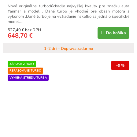
Nové originálne turbodúchadlo najvyššej kvality pre značku auta
Yanmar a model . Dané turbo je vhodné pre obsah motora s
výkonom .Dané turbo je na vyžiadanie nakoľko sa jedná o špecifický
model....
527,40 € bez DPH
Do košíka
648,70 €
1-2 dni - Doprava zadarmo
ZÁRUKA 2 ROKY
–9 %
REPASOVANÉ TURBO
VÝMENA STREDU TURBA