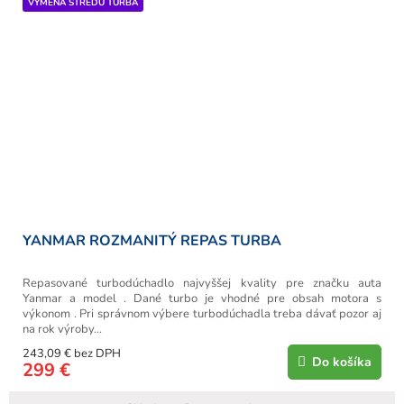
VÝMENA STREDU TURBA
YANMAR ROZMANITÝ REPAS TURBA
Repasované turbodúchadlo najvyššej kvality pre značku auta
Yanmar a model . Dané turbo je vhodné pre obsah motora s
výkonom . Pri správnom výbere turbodúchadla treba dávať pozor aj
na rok výroby...
243,09 € bez DPH
Do košíka
299 €