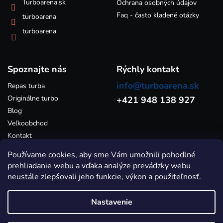
Turboarena.sk
ý
Ochrana osobných údajov
p
Faq - často kladené otázky
turboarena
i
s
turboarena
u
Spoznajte nás
Rýchly kontakt
info@turboarena.sk
Repas turba
Originálne turbo
+421 948 138 927
Blog
Veľkoobchod
Kontakt
Používame cookies, aby sme Vám umožnili pohodlné
prehliadanie webu a vďaka analýze prevádzky webu
neustále zlepšovali jeho funkcie, výkon a použiteľnosť.
Nastavenie
Vytvoril Shoptet