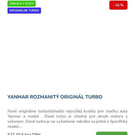
ZÁRUKA 2 ROKY
–16 %
ORIGINÁLNE TURBO
YANMAR ROZMANITÝ ORIGINÁL TURBO
Nové originálne turbodúchadlo najvyššej kvality pre značku auta
Yanmar a model . Dané turbo je vhodné pre obsah motora s
výkonom .Dané turbo je na vyžiadanie nakoľko sa jedná o špecifický
model....
527,40 € bez DPH