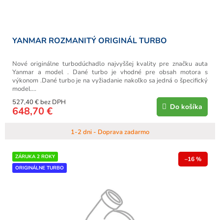
YANMAR ROZMANITÝ ORIGINÁL TURBO
Nové originálne turbodúchadlo najvyššej kvality pre značku auta
Yanmar a model . Dané turbo je vhodné pre obsah motora s
výkonom .Dané turbo je na vyžiadanie nakoľko sa jedná o špecifický
model....
527,40 € bez DPH
Do košíka
648,70 €
1-2 dni - Doprava zadarmo
ZÁRUKA 2 ROKY
–16 %
ORIGINÁLNE TURBO