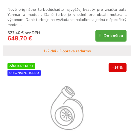
Nové originálne turbodúchadlo najvyššej kvality pre značku auta
Yanmar a model . Dané turbo je vhodné pre obsah motora s
výkonom .Dané turbo je na vyžiadanie nakoľko sa jedná o špecifický
model....
527,40 € bez DPH
Do košíka
648,70 €
1-2 dni - Doprava zadarmo
ZÁRUKA 2 ROKY
–16 %
ORIGINÁLNE TURBO