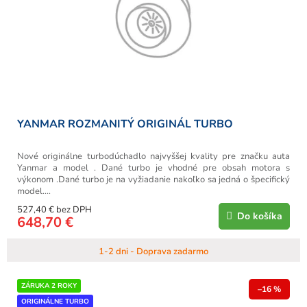
YANMAR ROZMANITÝ ORIGINÁL TURBO
Nové originálne turbodúchadlo najvyššej kvality pre značku auta
Yanmar a model . Dané turbo je vhodné pre obsah motora s
výkonom .Dané turbo je na vyžiadanie nakoľko sa jedná o špecifický
model....
527,40 € bez DPH
Do košíka
648,70 €
1-2 dni - Doprava zadarmo
ZÁRUKA 2 ROKY
–16 %
ORIGINÁLNE TURBO