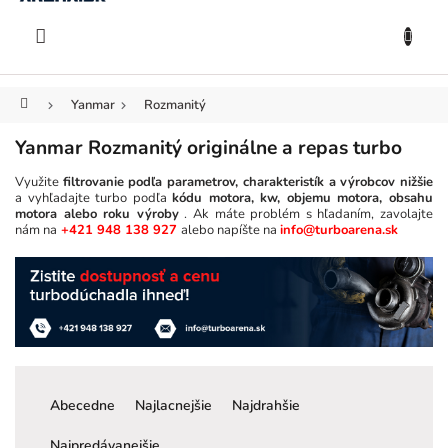
KOŠÍK
Prejsť
na
EUR
obsah
Domov
Yanmar
Rozmanitý
Yanmar Rozmanitý originálne a repas turbo
Využite
filtrovanie podľa parametrov, charakteristík a výrobcov nižšie
a vyhľadajte turbo podľa
kódu motora, kw, objemu motora, obsahu
motora alebo roku výroby
. Ak máte problém s hľadaním, zavolajte
nám na
+421 948 138 927
alebo napíšte na
info@turboarena.sk
R
a
Abecedne
Najlacnejšie
Najdrahšie
d
e
Najpredávanejšie