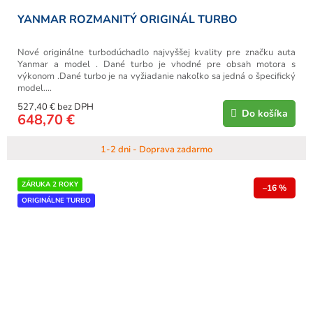
YANMAR ROZMANITÝ ORIGINÁL TURBO
Nové originálne turbodúchadlo najvyššej kvality pre značku auta
Yanmar a model . Dané turbo je vhodné pre obsah motora s
výkonom .Dané turbo je na vyžiadanie nakoľko sa jedná o špecifický
model....
527,40 € bez DPH
Do košíka
648,70 €
1-2 dni - Doprava zadarmo
ZÁRUKA 2 ROKY
–16 %
ORIGINÁLNE TURBO