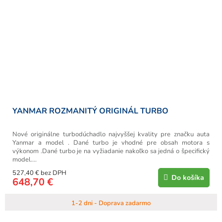
YANMAR ROZMANITÝ ORIGINÁL TURBO
Nové originálne turbodúchadlo najvyššej kvality pre značku auta
Yanmar a model . Dané turbo je vhodné pre obsah motora s
výkonom .Dané turbo je na vyžiadanie nakoľko sa jedná o špecifický
model....
527,40 € bez DPH
Do košíka
648,70 €
1-2 dni - Doprava zadarmo