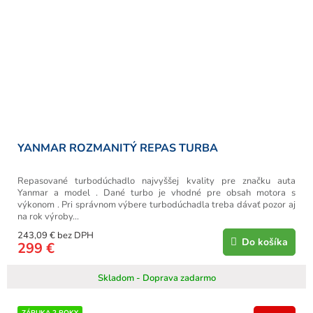
YANMAR ROZMANITÝ REPAS TURBA
Repasované turbodúchadlo najvyššej kvality pre značku auta
Yanmar a model . Dané turbo je vhodné pre obsah motora s
výkonom . Pri správnom výbere turbodúchadla treba dávať pozor aj
na rok výroby...
243,09 € bez DPH
Do košíka
299 €
Skladom - Doprava zadarmo
ZÁRUKA 2 ROKY