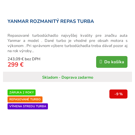
YANMAR ROZMANITÝ REPAS TURBA
Repasované turbodúchadlo najvyššej kvality pre značku auta
Yanmar a model . Dané turbo je vhodné pre obsah motora s
výkonom . Pri správnom výbere turbodúchadla treba dávať pozor aj
na rok výroby...
243,09 € bez DPH
Do košíka
299 €
Skladom - Doprava zadarmo
ZÁRUKA 2 ROKY
–9 %
REPASOVANÉ TURBO
VÝMENA STREDU TURBA