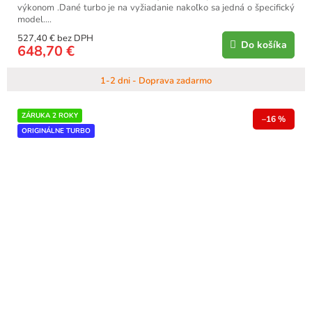
výkonom .Dané turbo je na vyžiadanie nakoľko sa jedná o špecifický
model....
527,40 € bez DPH
Do košíka
648,70 €
1-2 dni - Doprava zadarmo
ZÁRUKA 2 ROKY
–16 %
ORIGINÁLNE TURBO