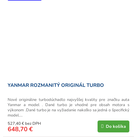
YANMAR ROZMANITÝ ORIGINÁL TURBO
Nové originálne turbodúchadlo najvyššej kvality pre značku auta
Yanmar a model . Dané turbo je vhodné pre obsah motora s
výkonom .Dané turbo je na vyžiadanie nakoľko sa jedná o špecifický
model....
527,40 € bez DPH
Do košíka
648,70 €