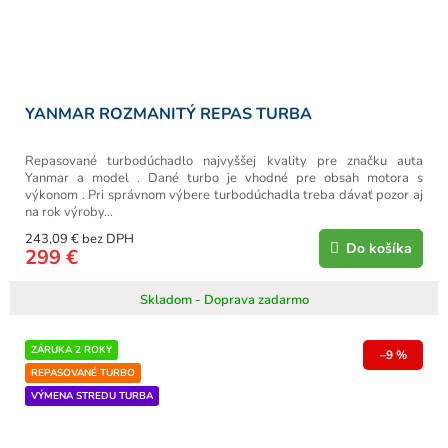
YANMAR ROZMANITÝ REPAS TURBA
Repasované turbodúchadlo najvyššej kvality pre značku auta
Yanmar a model . Dané turbo je vhodné pre obsah motora s
výkonom . Pri správnom výbere turbodúchadla treba dávať pozor aj
na rok výroby...
243,09 € bez DPH
Do košíka
299 €
Skladom - Doprava zadarmo
ZÁRUKA 2 ROKY
–9 %
REPASOVANÉ TURBO
VÝMENA STREDU TURBA