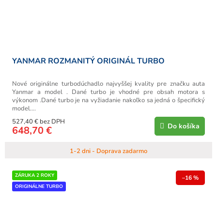
YANMAR ROZMANITÝ ORIGINÁL TURBO
Nové originálne turbodúchadlo najvyššej kvality pre značku auta
Yanmar a model . Dané turbo je vhodné pre obsah motora s
výkonom .Dané turbo je na vyžiadanie nakoľko sa jedná o špecifický
model....
527,40 € bez DPH
Do košíka
648,70 €
1-2 dni - Doprava zadarmo
ZÁRUKA 2 ROKY
–16 %
ORIGINÁLNE TURBO