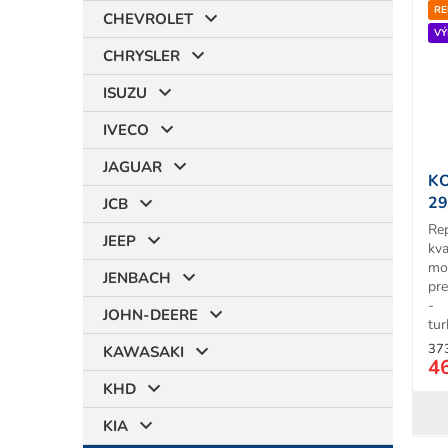
RE
CHEVROLET
VÝ
CHRYSLER
ISUZU
IVECO
JAGUAR
KO
29
JCB
Re
JEEP
kv
mo
JENBACH
pr
- 
JOHN-DEERE
tur
37
KAWASAKI
4
KHD
KIA