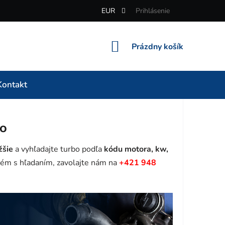
EUR
Prihlásenie
NÁKUPNÝ
Prázdny košík
KOŠÍK
Kontakt
bo
žšie
a vyhľadajte turbo podľa
kódu motora, kw,
ém s hľadaním, zavolajte nám na
+421 948