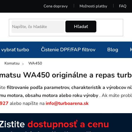
Cena dopravy
Možnosti platby
FAQ
Hľadať
 vybrať turbo
Čistenie DPF/FAP filtrov
Blog
Komatsu
WA450
omov
matsu WA450 originálne a repas tur
ite
filtrovanie podľa parametrov, charakteristík a výrobcov ni
mu motora, obsahu motora alebo roku výroby
. Ak máte probl
 927
alebo napíšte na
info@turboarena.sk