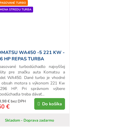
PASOVANÉ TURBO
MENA STREDU TURBA
MATSU WA450 -5 221 KW -
6 HP REPAS TURBA
pasované turbodúchadlo najvyššej
ality pre značku auta Komatsu a
del WA450. Dané turbo je vhodné
e obsah motora s výkonom 221 Kw
296 HP. Pri správnom výbere
bodúchadla treba dávať...
3,98 € bez DPH
Do košíka
60 €
Skladom - Doprava zadarmo