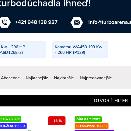
 Kw - 296 HP
Komatsu WA450 199 Kw
A6D125E-3)
- 266 HP (P139)
R
a
Abecedne
Najlacnejšie
Najdrahšie
Najpredávanejšie
d
e
n
OTVORIŤ FILTER
e
p
RUKA 2 ROKY
ZÁRUKA 2 ROKY
–16 %
IGINÁLNE TURBO
REPASOVANÉ TURBO
o