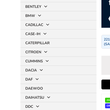
BENTLEY
BMW
CADILLAC
CASE-IH
221
CATERPILLAR
(SA
CITROEN
CUMMINS
DACIA
DAF
i
DAEWOO
V
DAIHATSU
ý
ZÁ
r
p
DDC
OR