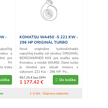
W -
KOMATSU WA450 -5 221 KW -
296 HP ORIGINÁL TURBO
ajvyššej
Nové originálne turbodúchadlo
matsu a
najvyššej kvality od výrobcu ORIGINÁL
dné pre
BORGWARNER KKK pre značku auta
 . Pri
Komatsu a model WA450. Dané turbo
la treba
je vhodné pre obsah motora s
výkonom 221 Kw - 296 HP. Pri...
957,25 € bez DPH
košíka
Do košíka
1 177,42 €
mo
1-2 dni - Doprava zadarmo