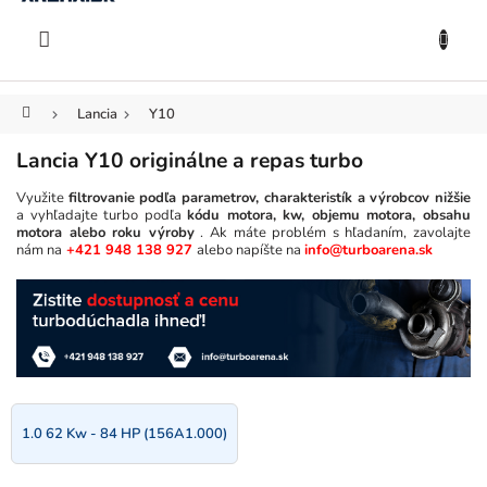
KOŠÍK
Prejsť
na
EUR
obsah
Domov
Lancia
Y10
Lancia Y10 originálne a repas turbo
Využite
filtrovanie podľa parametrov, charakteristík a výrobcov nižšie
a vyhľadajte turbo podľa
kódu motora, kw, objemu motora, obsahu
motora alebo roku výroby
. Ak máte problém s hľadaním, zavolajte
nám na
+421 948 138 927
alebo napíšte na
info@turboarena.sk
1.0 62 Kw - 84 HP (156A1.000)