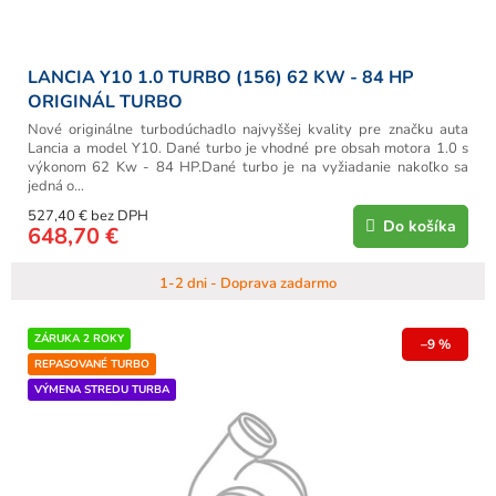
o
v
LANCIA Y10 1.0 TURBO (156) 62 KW - 84 HP
ORIGINÁL TURBO
Nové originálne turbodúchadlo najvyššej kvality pre značku auta
Lancia a model Y10. Dané turbo je vhodné pre obsah motora 1.0 s
výkonom 62 Kw - 84 HP.Dané turbo je na vyžiadanie nakoľko sa
jedná o...
527,40 € bez DPH
Do košíka
648,70 €
1-2 dni - Doprava zadarmo
ZÁRUKA 2 ROKY
–9 %
REPASOVANÉ TURBO
VÝMENA STREDU TURBA