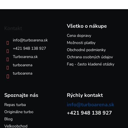
l
á
Z
d
á
a
p
c
Všetko o nákupe
Kontakt
i
ä
e
Cena dopravy
t
info
@
turboarena.sk
p
i
Možnosti platby
r
e
+421 948 138 927
Obchodné podmienky
v
k
Turboarena.sk
Ochrana osobných údajov
y
Faq - často kladené otázky
turboarena
v
ý
turboarena
p
i
s
Spoznajte nás
u
Rýchly kontakt
info@turboarena.sk
Repas turba
Originálne turbo
+421 948 138 927
Blog
Veľkoobchod