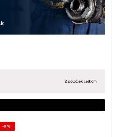
2
položiek celkom
–9 %