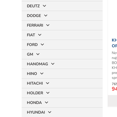
i
DEUTZ
s
p
DODGE
r
t
o
FERRARI
d
FIAT
u
KH
k
FORD
OR
t
No
o
GM
naj
v
BO
HANOMAG
KH
pr
HINO
spr
HITACHI
76
9
HOLDER
HONDA
HYUNDAI