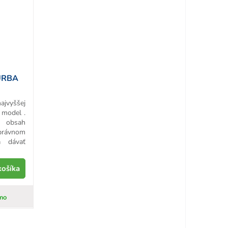
URBA
ajvyššej
 model .
e obsah
právnom
a dávať
košíka
mo