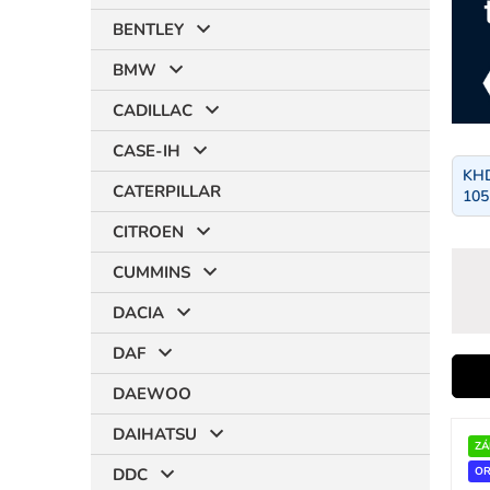
BENTLEY
BMW
CADILLAC
CASE-IH
KHD
CATERPILLAR
105
CITROEN
CUMMINS
DACIA
DAF
i
DAEWOO
V
DAIHATSU
ý
ZÁ
r
p
DDC
OR