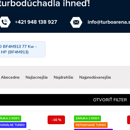
 BF4M913 77 Kw -
 HP (BF4M913)
R
a
Abecedne
Najlacnejšie
Najdrahšie
Najpredávanejšie
d
e
n
OTVORIŤ FILTER
e
p
RUKA 2 ROKY
ZÁRUKA 2 ROKY
–16 %
IGINÁLNE TURBO
REPASOVANÉ TURBO
o