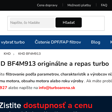
Cena dopravy
Možnosti platby
FAQ
Hľadať
 vybrať turbo
Čistenie DPF/FAP filtrov
Blog
KHD
KHD BF4M913
omov
D BF4M913 originálne a repas turbo
ite
filtrovanie podľa parametrov, charakteristík a výrobcov ni
mu motora, obsahu motora alebo roku výroby
. Ak máte probl
 927
alebo napíšte na
info@turboarena.sk