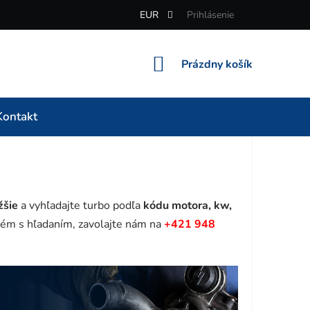
EUR
Prihlásenie
NÁKUPNÝ
Prázdny košík
KOŠÍK
Kontakt
žšie
a vyhľadajte turbo podľa
kódu motora, kw,
ém s hľadaním, zavolajte nám na
+421 948