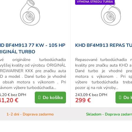
VÝMENA STREDU TURBA
d
u
k
o
v
D BF4M913 77 KW - 105 HP
KHD BF4M913 REPAS T
IGINÁL TURBO
vé originálne turbodúchadlo
Repasované turbodúchadlo n
vyššej kvality od výrobcu ORIGINÁL
kvality pre značku auta KHD a
RGWARNER KKK pre značku auta
Dané turbo je vhodné pr
D a model . Dané turbo je vhodné
motora s výkonom . Pri s
e obsah motora s výkonom . Pri
výbere turbodúchadla treb
ávnom výbere turbodúchadla...
pozor aj na rok výroby...
5,20 € bez DPH
243,09 € bez DPH
Do košíka
Do 
41,20 €
299 €
1-2 dni - Doprava zadarmo
Skladom - Doprava zadar
O