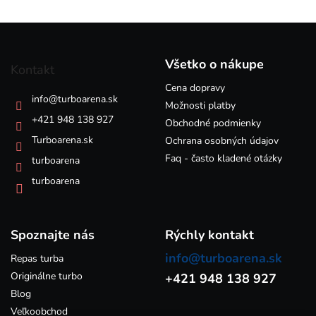
l
á
Z
d
á
a
p
c
Všetko o nákupe
Kontakt
i
ä
e
Cena dopravy
t
info
@
turboarena.sk
p
i
Možnosti platby
r
e
+421 948 138 927
Obchodné podmienky
v
k
Turboarena.sk
Ochrana osobných údajov
y
Faq - často kladené otázky
turboarena
v
ý
turboarena
p
i
s
Spoznajte nás
u
Rýchly kontakt
info@turboarena.sk
Repas turba
Originálne turbo
+421 948 138 927
Blog
Veľkoobchod