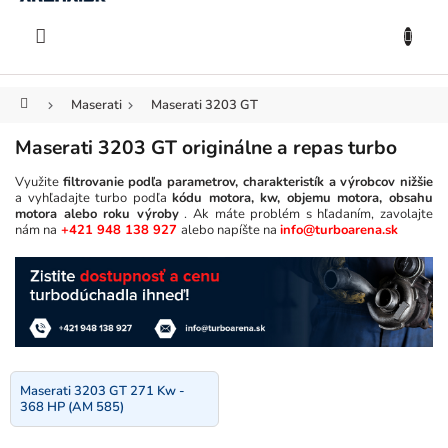
KOŠÍK
Prejsť
na
EUR
obsah
Domov
Maserati
Maserati 3203 GT
Maserati 3203 GT originálne a repas turbo
Využite
filtrovanie podľa parametrov, charakteristík a výrobcov nižšie
a vyhľadajte turbo podľa
kódu motora, kw, objemu motora, obsahu
motora alebo roku výroby
. Ak máte problém s hľadaním, zavolajte
nám na
+421 948 138 927
alebo napíšte na
info@turboarena.sk
Maserati 3203 GT 271 Kw -
368 HP (AM 585)