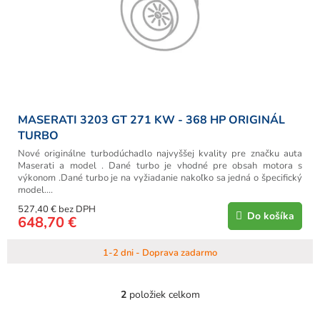
MASERATI 3203 GT 271 KW - 368 HP ORIGINÁL
TURBO
Nové originálne turbodúchadlo najvyššej kvality pre značku auta
Maserati a model . Dané turbo je vhodné pre obsah motora s
výkonom .Dané turbo je na vyžiadanie nakoľko sa jedná o špecifický
model....
527,40 € bez DPH
Do košíka
648,70 €
1-2 dni - Doprava zadarmo
2
položiek celkom
O
v