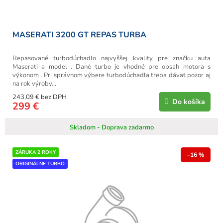
o
v
MASERATI 3200 GT REPAS TURBA
Repasované turbodúchadlo najvyššej kvality pre značku auta
Maserati a model . Dané turbo je vhodné pre obsah motora s
výkonom . Pri správnom výbere turbodúchadla treba dávať pozor aj
na rok výroby...
243,09 € bez DPH
Do košíka
299 €
Skladom - Doprava zadarmo
ZÁRUKA 2 ROKY
–16 %
ORIGINÁLNE TURBO