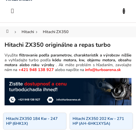
KOŠÍK
Prejsť
na
EUR
obsah
Domov
Hitachi
Hitachi ZX350
Hitachi ZX350 originálne a repas turbo
Využite
filtrovanie podľa parametrov, charakteristík a výrobcov nižšie
a vyhľadajte turbo podľa
kódu motora, kw, objemu motora, obsahu
motora alebo roku výroby
. Ak máte problém s hľadaním, zavolajte
nám na
+421 948 138 927
alebo napíšte na
info@turboarena.sk
Hitachi ZX350 184 Kw - 247
Hitachi ZX350 202 Kw - 271
HP (6HK1X)
HP (AH-6HK1XYSA)