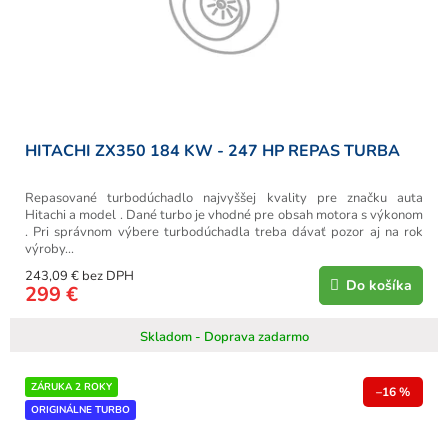
HITACHI ZX350 184 KW - 247 HP REPAS TURBA
Repasované turbodúchadlo najvyššej kvality pre značku auta
Hitachi a model . Dané turbo je vhodné pre obsah motora s výkonom
. Pri správnom výbere turbodúchadla treba dávať pozor aj na rok
výroby...
243,09 € bez DPH
Do košíka
299 €
Skladom - Doprava zadarmo
ZÁRUKA 2 ROKY
–16 %
ORIGINÁLNE TURBO