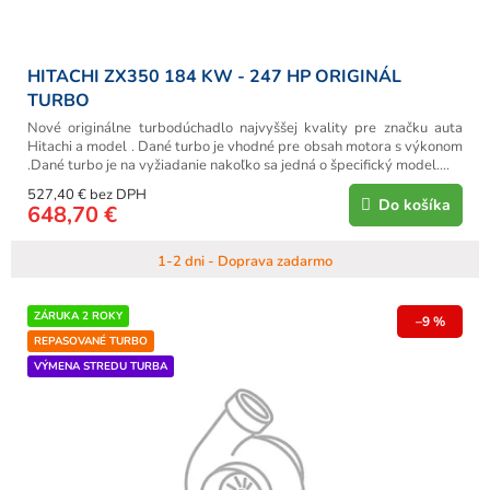
o
v
HITACHI ZX350 184 KW - 247 HP ORIGINÁL
TURBO
Nové originálne turbodúchadlo najvyššej kvality pre značku auta
Hitachi a model . Dané turbo je vhodné pre obsah motora s výkonom
.Dané turbo je na vyžiadanie nakoľko sa jedná o špecifický model....
527,40 € bez DPH
Do košíka
648,70 €
1-2 dni - Doprava zadarmo
ZÁRUKA 2 ROKY
–9 %
REPASOVANÉ TURBO
VÝMENA STREDU TURBA