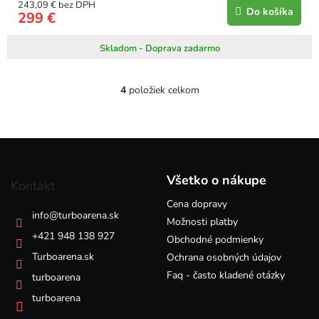
243,09 € bez DPH
Do košíka
299 €
Skladom - Doprava zadarmo
4
položiek celkom
O
v
l
á
Z
d
á
a
p
c
Všetko o nákupe
Kontakt
i
ä
e
Cena dopravy
t
info
@
turboarena.sk
p
i
Možnosti platby
r
e
+421 948 138 927
Obchodné podmienky
v
k
Turboarena.sk
Ochrana osobných údajov
y
Faq - často kladené otázky
turboarena
v
ý
turboarena
p