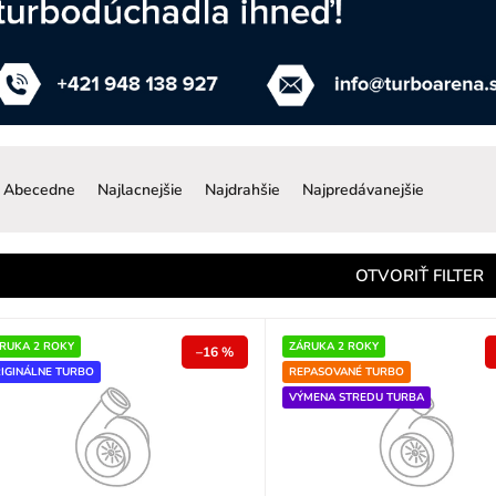
R
a
Abecedne
Najlacnejšie
Najdrahšie
Najpredávanejšie
d
e
n
OTVORIŤ FILTER
e
p
RUKA 2 ROKY
ZÁRUKA 2 ROKY
–16 %
IGINÁLNE TURBO
REPASOVANÉ TURBO
o
VÝMENA STREDU TURBA
d
u
k