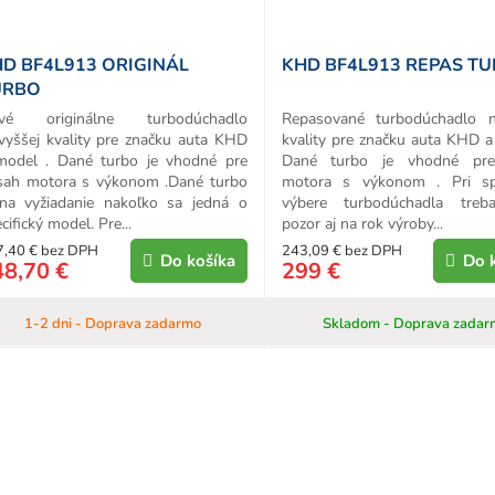
o
v
D BF4L913 ORIGINÁL
KHD BF4L913 REPAS T
URBO
vé originálne turbodúchadlo
Repasované turbodúchadlo n
vyššej kvality pre značku auta KHD
kvality pre značku auta KHD a
model . Dané turbo je vhodné pre
Dané turbo je vhodné pr
sah motora s výkonom .Dané turbo
motora s výkonom . Pri s
 na vyžiadanie nakoľko sa jedná o
výbere turbodúchadla treb
cifický model. Pre...
pozor aj na rok výroby...
7,40 € bez DPH
243,09 € bez DPH
Do košíka
Do 
48,70 €
299 €
1-2 dni - Doprava zadarmo
Skladom - Doprava zadar
O
v
l
á
d
a