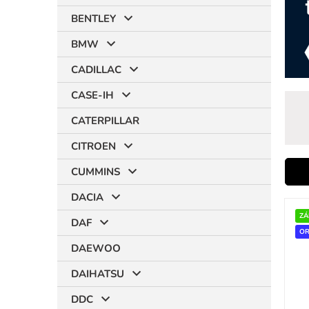
BENTLEY
BMW
CADILLAC
CASE-IH
CATERPILLAR
CITROEN
CUMMINS
i
DACIA
V
ý
ZÁ
r
DAF
p
OR
DAEWOO
i
s
DAIHATSU
p
r
t
DDC