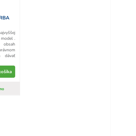
URBA
ajvyššej
 model .
e obsah
právnom
a dávať
košíka
mo