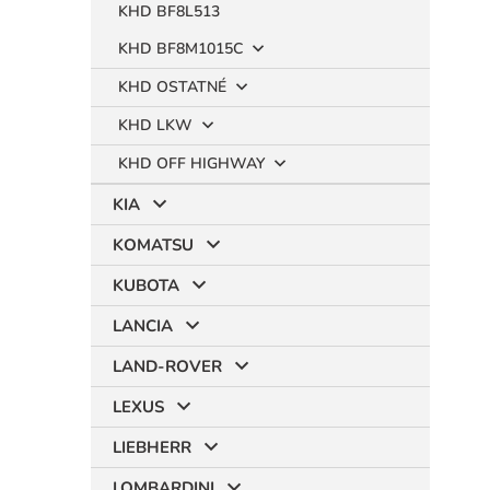
KHD BF8L513
KHD BF8M1015C
KHD OSTATNÉ
KHD LKW
KHD OFF HIGHWAY
KIA
KOMATSU
KUBOTA
LANCIA
LAND-ROVER
LEXUS
LIEBHERR
LOMBARDINI