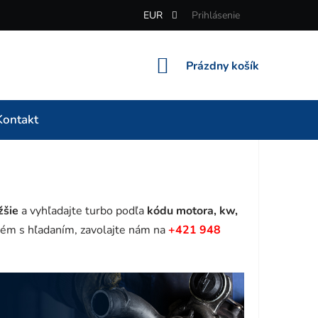
EUR
Prihlásenie
NÁKUPNÝ
Prázdny košík
KOŠÍK
Kontakt
žšie
a vyhľadajte turbo podľa
kódu motora, kw,
ém s hľadaním, zavolajte nám na
+421 948