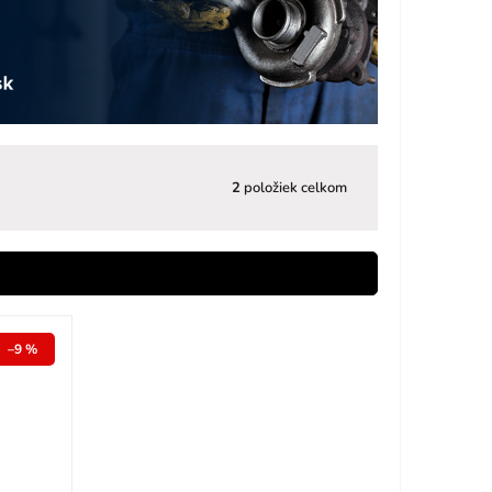
2
položiek celkom
–9 %