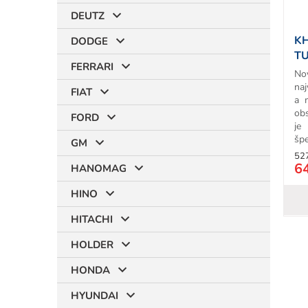
o
d
DEUTZ
u
KH
DODGE
k
T
t
FERRARI
No
o
naj
v
FIAT
a 
ob
FORD
je
špe
GM
52
6
HANOMAG
HINO
HITACHI
HOLDER
HONDA
HYUNDAI