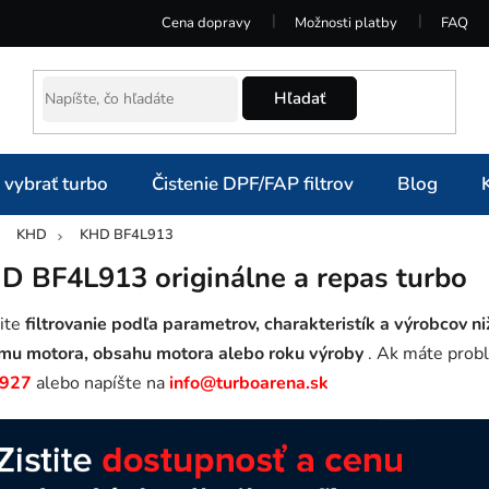
Cena dopravy
Možnosti platby
FAQ
Hľadať
 vybrať turbo
Čistenie DPF/FAP filtrov
Blog
KHD
KHD BF4L913
omov
D BF4L913 originálne a repas turbo
ite
filtrovanie podľa parametrov, charakteristík a výrobcov ni
mu motora, obsahu motora alebo roku výroby
. Ak máte probl
 927
alebo napíšte na
info@turboarena.sk