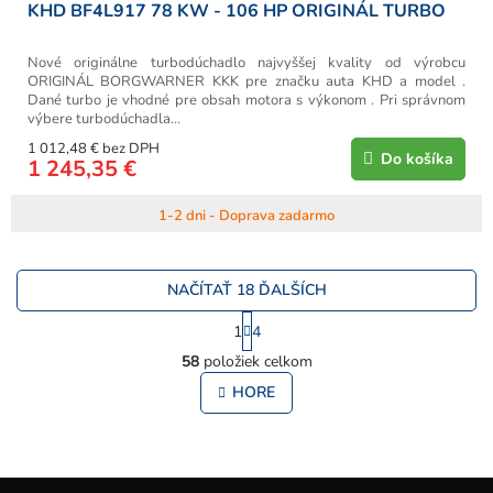
KHD BF4L917 78 KW - 106 HP ORIGINÁL TURBO
Nové originálne turbodúchadlo najvyššej kvality od výrobcu
ORIGINÁL BORGWARNER KKK pre značku auta KHD a model .
Dané turbo je vhodné pre obsah motora s výkonom . Pri správnom
výbere turbodúchadla...
1 012,48 € bez DPH
Do košíka
1 245,35 €
1-2 dni - Doprava zadarmo
NAČÍTAŤ 18 ĎALŠÍCH
S
1
4
t
O
r
58
položiek celkom
v
á
l
HORE
n
á
k
o
d
v
a
a
c
Z
n