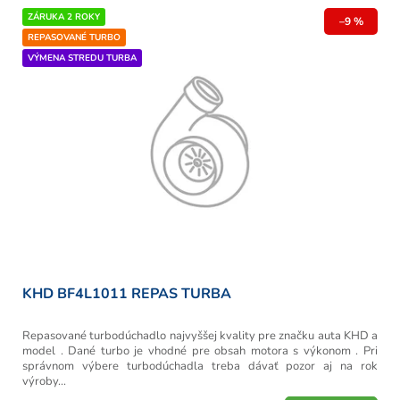
ZÁRUKA 2 ROKY
–9 %
REPASOVANÉ TURBO
VÝMENA STREDU TURBA
KHD BF4L1011 REPAS TURBA
Repasované turbodúchadlo najvyššej kvality pre značku auta KHD a
model . Dané turbo je vhodné pre obsah motora s výkonom . Pri
správnom výbere turbodúchadla treba dávať pozor aj na rok
výroby...