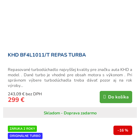
KHD BF4L1011/T REPAS TURBA
Repasované turbodúchadlo najvyššej kvality pre značku auta KHD a
model . Dané turbo je vhodné pre obsah motora s výkonom . Pri
správnom výbere turbodúchadla treba dávať pozor aj na rok
výroby...
243,09 € bez DPH
Do košíka
299 €
Skladom - Doprava zadarmo
ZÁRUKA 2 ROKY
–16 %
ORIGINÁLNE TURBO