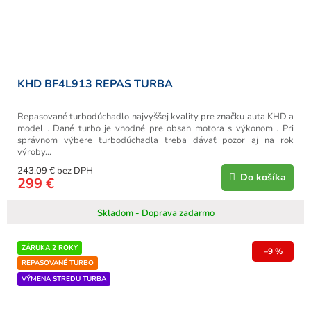
KHD BF4L913 REPAS TURBA
Repasované turbodúchadlo najvyššej kvality pre značku auta KHD a
model . Dané turbo je vhodné pre obsah motora s výkonom . Pri
správnom výbere turbodúchadla treba dávať pozor aj na rok
výroby...
243,09 € bez DPH
Do košíka
299 €
Skladom - Doprava zadarmo
ZÁRUKA 2 ROKY
–9 %
REPASOVANÉ TURBO
VÝMENA STREDU TURBA