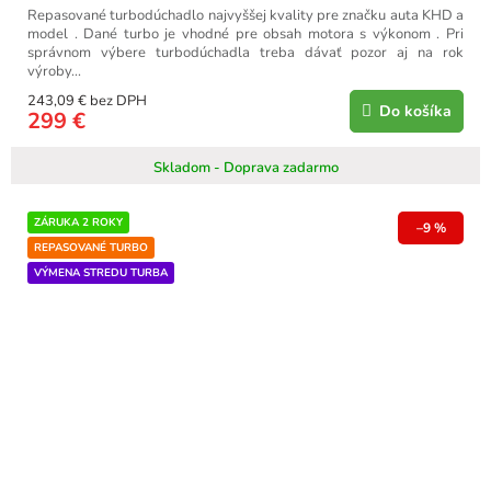
Repasované turbodúchadlo najvyššej kvality pre značku auta KHD a
model . Dané turbo je vhodné pre obsah motora s výkonom . Pri
správnom výbere turbodúchadla treba dávať pozor aj na rok
výroby...
243,09 € bez DPH
Do košíka
299 €
Skladom - Doprava zadarmo
ZÁRUKA 2 ROKY
–9 %
REPASOVANÉ TURBO
VÝMENA STREDU TURBA