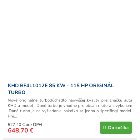
KHD BF4L1012E 85 KW - 115 HP ORIGINÁL
TURBO
Nové originálne turbodúchadlo najvyššej kvality pre značku auta
KHD a model . Dané turbo je vhodné pre obsah motora s výkonom
.Dané turbo je na vyžiadanie nakoľko sa jedná o špecifický model.
Pre...
527,40 € bez DPH
Do košíka
648,70 €