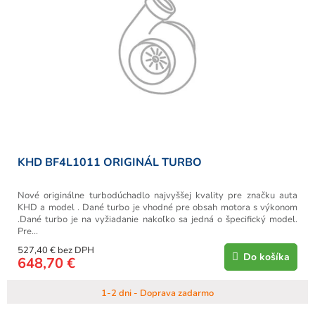
KHD BF4L1011 ORIGINÁL TURBO
Nové originálne turbodúchadlo najvyššej kvality pre značku auta
KHD a model . Dané turbo je vhodné pre obsah motora s výkonom
.Dané turbo je na vyžiadanie nakoľko sa jedná o špecifický model.
Pre...
527,40 € bez DPH
Do košíka
648,70 €
1-2 dni - Doprava zadarmo