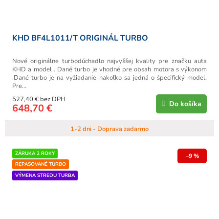
KHD BF4L1011/T ORIGINÁL TURBO
Nové originálne turbodúchadlo najvyššej kvality pre značku auta
KHD a model . Dané turbo je vhodné pre obsah motora s výkonom
.Dané turbo je na vyžiadanie nakoľko sa jedná o špecifický model.
Pre...
527,40 € bez DPH
Do košíka
648,70 €
1-2 dni - Doprava zadarmo
ZÁRUKA 2 ROKY
–9 %
REPASOVANÉ TURBO
VÝMENA STREDU TURBA