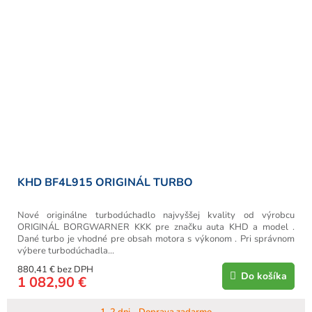
KHD BF4L915 ORIGINÁL TURBO
Nové originálne turbodúchadlo najvyššej kvality od výrobcu
ORIGINÁL BORGWARNER KKK pre značku auta KHD a model .
Dané turbo je vhodné pre obsah motora s výkonom . Pri správnom
výbere turbodúchadla...
880,41 € bez DPH
Do košíka
1 082,90 €
1-2 dni - Doprava zadarmo