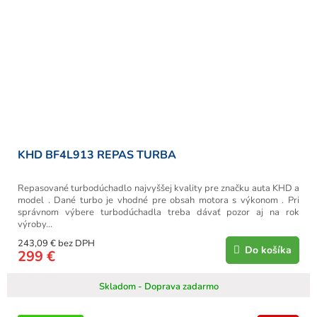
KHD BF4L913 REPAS TURBA
Repasované turbodúchadlo najvyššej kvality pre značku auta KHD a
model . Dané turbo je vhodné pre obsah motora s výkonom . Pri
správnom výbere turbodúchadla treba dávať pozor aj na rok
výroby...
243,09 € bez DPH
Do košíka
299 €
Skladom - Doprava zadarmo