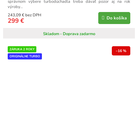
správnom výbere turbodúchadla treba dávať pozor aj na rok
výroby...
243,09 € bez DPH
Do košíka
299 €
Skladom - Doprava zadarmo
ZÁRUKA 2 ROKY
–16 %
ORIGINÁLNE TURBO