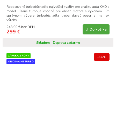
Repasované turbodúchadlo najvyššej kvality pre značku auta KHD a
model . Dané turbo je vhodné pre obsah motora s výkonom . Pri
správnom výbere turbodúchadla treba dávať pozor aj na rok
výroby...
243,09 € bez DPH
Do košíka
299 €
Skladom - Doprava zadarmo
ZÁRUKA 2 ROKY
–16 %
ORIGINÁLNE TURBO