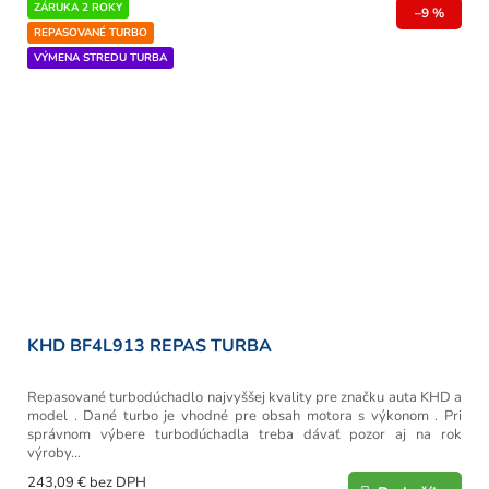
ZÁRUKA 2 ROKY
–9 %
REPASOVANÉ TURBO
VÝMENA STREDU TURBA
KHD BF4L913 REPAS TURBA
Repasované turbodúchadlo najvyššej kvality pre značku auta KHD a
model . Dané turbo je vhodné pre obsah motora s výkonom . Pri
správnom výbere turbodúchadla treba dávať pozor aj na rok
výroby...
243,09 € bez DPH