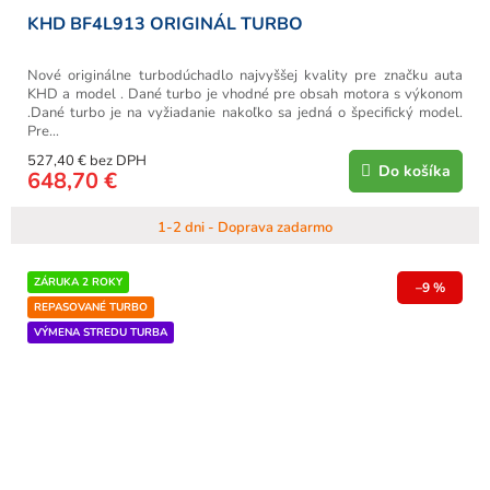
KHD BF4L913 ORIGINÁL TURBO
Nové originálne turbodúchadlo najvyššej kvality pre značku auta
KHD a model . Dané turbo je vhodné pre obsah motora s výkonom
.Dané turbo je na vyžiadanie nakoľko sa jedná o špecifický model.
Pre...
527,40 € bez DPH
Do košíka
648,70 €
1-2 dni - Doprava zadarmo
ZÁRUKA 2 ROKY
–9 %
REPASOVANÉ TURBO
VÝMENA STREDU TURBA