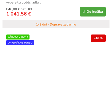
výbere turbodúchadla...
846,80 € bez DPH
Do košíka
1 041,56 €
1-2 dni - Doprava zadarmo
ZÁRUKA 2 ROKY
–16 %
ORIGINÁLNE TURBO