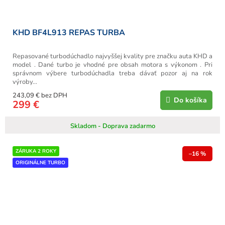
KHD BF4L913 REPAS TURBA
Repasované turbodúchadlo najvyššej kvality pre značku auta KHD a
model . Dané turbo je vhodné pre obsah motora s výkonom . Pri
správnom výbere turbodúchadla treba dávať pozor aj na rok
výroby...
243,09 € bez DPH
Do košíka
299 €
Skladom - Doprava zadarmo
ZÁRUKA 2 ROKY
–16 %
ORIGINÁLNE TURBO