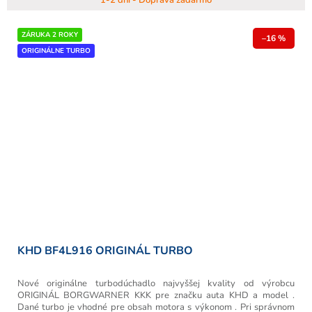
ZÁRUKA 2 ROKY
–16 %
ORIGINÁLNE TURBO
KHD BF4L916 ORIGINÁL TURBO
Nové originálne turbodúchadlo najvyššej kvality od výrobcu
ORIGINÁL BORGWARNER KKK pre značku auta KHD a model .
Dané turbo je vhodné pre obsah motora s výkonom . Pri správnom