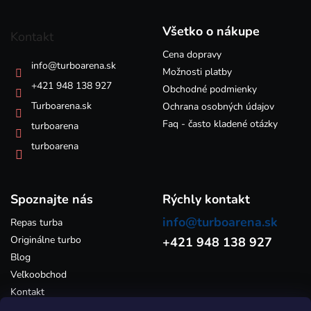
i
i
á
e
e
p
p
Všetko o nákupe
Kontakt
ä
r
v
Cena dopravy
t
info
@
turboarena.sk
k
i
Možnosti platby
y
e
+421 948 138 927
Obchodné podmienky
v
Turboarena.sk
ý
Ochrana osobných údajov
p
Faq - často kladené otázky
turboarena
i
s
turboarena
u
Spoznajte nás
Rýchly kontakt
info@turboarena.sk
Repas turba
Originálne turbo
+421 948 138 927
Blog
Veľkoobchod
Kontakt