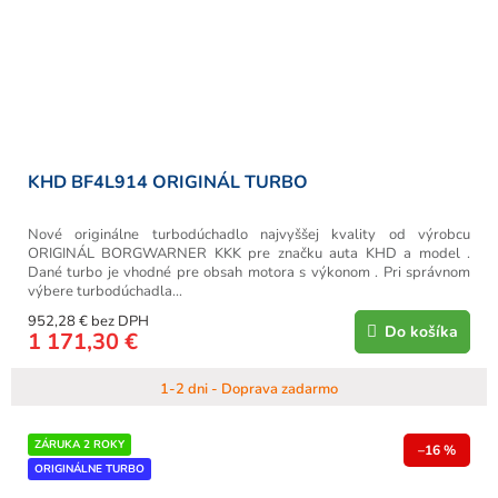
KHD BF4L914 ORIGINÁL TURBO
Nové originálne turbodúchadlo najvyššej kvality od výrobcu
ORIGINÁL BORGWARNER KKK pre značku auta KHD a model .
Dané turbo je vhodné pre obsah motora s výkonom . Pri správnom
výbere turbodúchadla...
952,28 € bez DPH
Do košíka
1 171,30 €
1-2 dni - Doprava zadarmo
ZÁRUKA 2 ROKY
–16 %
ORIGINÁLNE TURBO