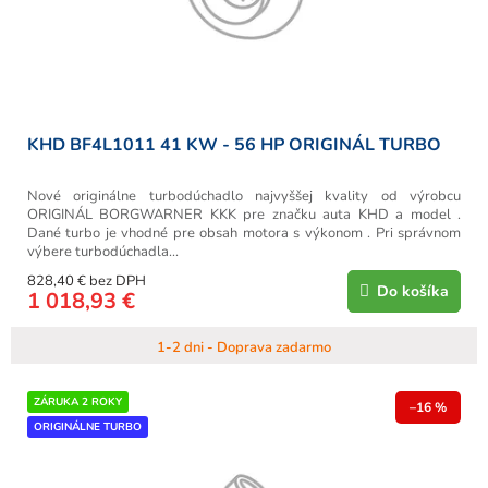
u
k
t
o
v
KHD BF4L1011 41 KW - 56 HP ORIGINÁL TURBO
Nové originálne turbodúchadlo najvyššej kvality od výrobcu
ORIGINÁL BORGWARNER KKK pre značku auta KHD a model .
Dané turbo je vhodné pre obsah motora s výkonom . Pri správnom
výbere turbodúchadla...
828,40 € bez DPH
Do košíka
1 018,93 €
1-2 dni - Doprava zadarmo
ZÁRUKA 2 ROKY
–16 %
ORIGINÁLNE TURBO