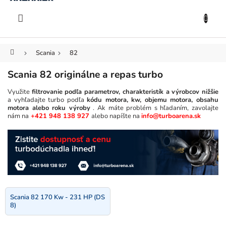
KOŠÍK
Prejsť
na
EUR
obsah
Domov
Scania
82
Scania 82 originálne a repas turbo
Využite
filtrovanie podľa parametrov, charakteristík a výrobcov nižšie
a vyhľadajte turbo podľa
kódu motora, kw, objemu motora, obsahu
motora alebo roku výroby
. Ak máte problém s hľadaním, zavolajte
nám na
+421 948 138 927
alebo napíšte na
info@turboarena.sk
Scania 82 170 Kw - 231 HP (DS
8)