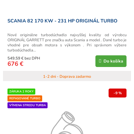
o
v
SCANIA 82 170 KW - 231 HP ORIGINÁL TURBO
Nové originálne turbodúchadlo najvyššej kvality od výrobcu
ORIGINÁL GARRETT pre značku auta Scania a model . Dané turbo je
vhodné pre obsah motora s výkonom . Pri správnom výbere
turbodúchadla...
549,59 € bez DPH
Do košíka
676 €
1-2 dni - Doprava zadarmo
ZÁRUKA 2 ROKY
–9 %
REPASOVANÉ TURBO
VÝMENA STREDU TURBA