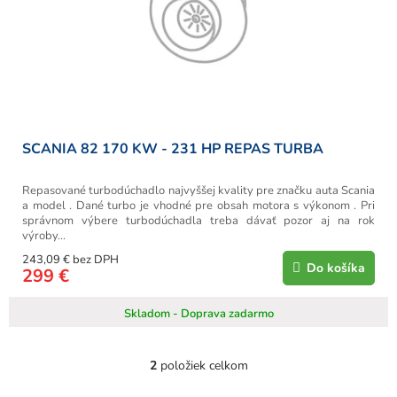
SCANIA 82 170 KW - 231 HP REPAS TURBA
Repasované turbodúchadlo najvyššej kvality pre značku auta Scania
a model . Dané turbo je vhodné pre obsah motora s výkonom . Pri
správnom výbere turbodúchadla treba dávať pozor aj na rok
výroby...
243,09 € bez DPH
Do košíka
299 €
Skladom - Doprava zadarmo
2
položiek celkom
O
v