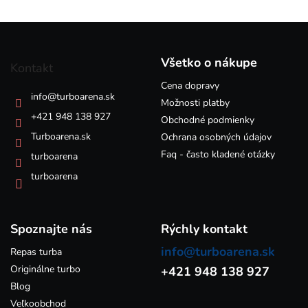
l
á
Z
d
á
a
p
c
Všetko o nákupe
Kontakt
i
ä
e
Cena dopravy
t
info
@
turboarena.sk
p
i
Možnosti platby
r
e
+421 948 138 927
Obchodné podmienky
v
k
Turboarena.sk
Ochrana osobných údajov
y
Faq - často kladené otázky
turboarena
v
ý
turboarena
p
i
s
Spoznajte nás
u
Rýchly kontakt
info@turboarena.sk
Repas turba
Originálne turbo
+421 948 138 927
Blog
Veľkoobchod