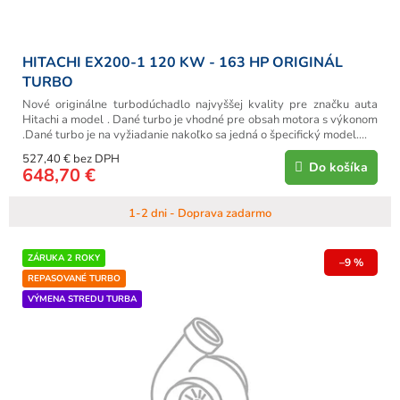
o
v
HITACHI EX200-1 120 KW - 163 HP ORIGINÁL
TURBO
Nové originálne turbodúchadlo najvyššej kvality pre značku auta
Hitachi a model . Dané turbo je vhodné pre obsah motora s výkonom
.Dané turbo je na vyžiadanie nakoľko sa jedná o špecifický model....
527,40 € bez DPH
Do košíka
648,70 €
1-2 dni - Doprava zadarmo
ZÁRUKA 2 ROKY
–9 %
REPASOVANÉ TURBO
VÝMENA STREDU TURBA