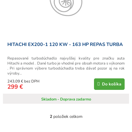
HITACHI EX200-1 120 KW - 163 HP REPAS TURBA
Repasované turbodúchadlo najvyššej kvality pre značku auta
Hitachi a model . Dané turbo je vhodné pre obsah motora s výkonom
. Pri správnom výbere turbodúchadla treba dávať pozor aj na rok
výroby...
243,09 € bez DPH
Do košíka
299 €
Skladom - Doprava zadarmo
2
položiek celkom
O
v
l