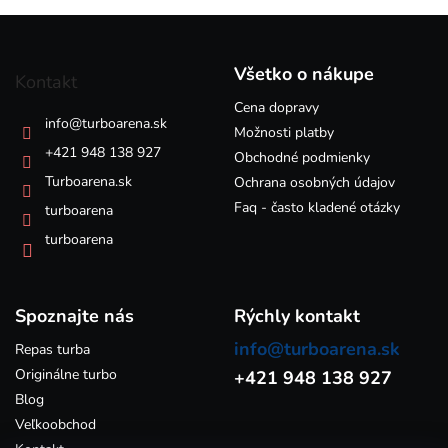
á
Z
d
á
a
p
c
Všetko o nákupe
Kontakt
i
ä
e
Cena dopravy
t
info
@
turboarena.sk
p
i
Možnosti platby
r
e
+421 948 138 927
Obchodné podmienky
v
k
Turboarena.sk
Ochrana osobných údajov
y
Faq - často kladené otázky
turboarena
v
ý
turboarena
p
i
s
Spoznajte nás
u
Rýchly kontakt
info@turboarena.sk
Repas turba
Originálne turbo
+421 948 138 927
Blog
Veľkoobchod