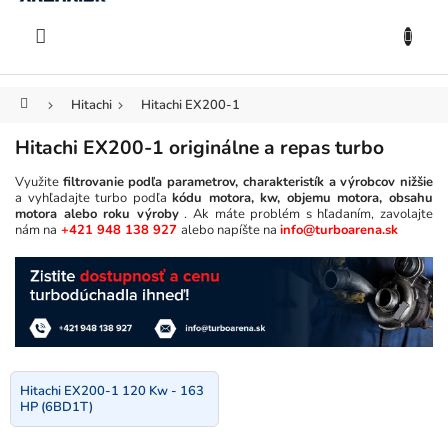
KOŠÍK
Prejsť
na
EUR
obsah
Domov
Hitachi
Hitachi EX200-1
Hitachi EX200-1 originálne a repas turbo
Využite
filtrovanie podľa parametrov, charakteristík a výrobcov nižšie
a vyhľadajte turbo podľa
kódu motora, kw, objemu motora, obsahu
motora alebo roku výroby
. Ak máte problém s hľadaním, zavolajte
nám na
+421 948 138 927
alebo napíšte na
info@turboarena.sk
Hitachi EX200-1 120 Kw - 163
HP (6BD1T)