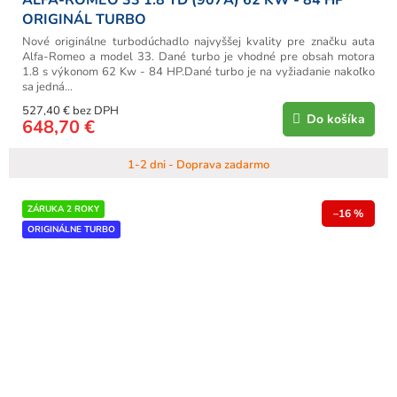
ORIGINÁL TURBO
Nové originálne turbodúchadlo najvyššej kvality pre značku auta
Alfa-Romeo a model 33. Dané turbo je vhodné pre obsah motora
1.8 s výkonom 62 Kw - 84 HP.Dané turbo je na vyžiadanie nakoľko
sa jedná...
527,40 € bez DPH
Do košíka
648,70 €
1-2 dni - Doprava zadarmo
ZÁRUKA 2 ROKY
–16 %
ORIGINÁLNE TURBO