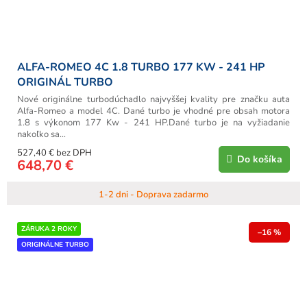
ALFA-ROMEO 4C 1.8 TURBO 177 KW - 241 HP
ORIGINÁL TURBO
Nové originálne turbodúchadlo najvyššej kvality pre značku auta
Alfa-Romeo a model 4C. Dané turbo je vhodné pre obsah motora
1.8 s výkonom 177 Kw - 241 HP.Dané turbo je na vyžiadanie
nakoľko sa...
527,40 € bez DPH
Do košíka
648,70 €
1-2 dni - Doprava zadarmo
ZÁRUKA 2 ROKY
–16 %
ORIGINÁLNE TURBO