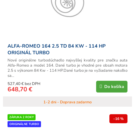
ALFA-ROMEO 164 2.5 TD 84 KW - 114 HP
ORIGINÁL TURBO
Nové originálne turbodúchadlo najvyššej kvality pre značku auta
Alfa-Romeo a model 164. Dané turbo je vhodné pre obsah motora
2.5 s výkonom 84 Kw - 114 HP.Dané turbo je na vyžiadanie nakoľko
sa...
527,40 € bez DPH
Do košíka
648,70 €
1-2 dni - Doprava zadarmo
ZÁRUKA 2 ROKY
–16 %
ORIGINÁLNE TURBO