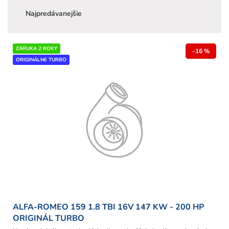
d
e
Najpredávanejšie
n
i
V
e
ZÁRUKA 2 ROKY
–16 %
ý
p
ORIGINÁLNE TURBO
p
r
i
o
s
d
p
u
r
k
o
t
d
o
u
v
k
t
o
v
ALFA-ROMEO 159 1.8 TBI 16V 147 KW - 200 HP
ORIGINÁL TURBO