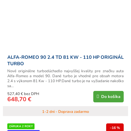
ALFA-ROMEO 90 2.4 TD 81 KW - 110 HP ORIGINÁL
TURBO
Nové originálne turbodúchadlo najvyššej kvality pre značku auta
Alfa-Romeo a model 90. Dané turbo je vhodné pre obsah motora
2.4 s výkonom 81 Kw - 110 HP.Dané turbo je na vyžiadanie nakoľko
sa...
527,40 € bez DPH
Do košíka
648,70 €
1-2 dni - Doprava zadarmo
ZÁRUKA 2 ROKY
–16 %