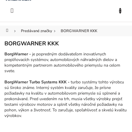
KOŠÍK
Prejsť
na
EUR
obsah
Domov
Predávané značky
BORGWARNER KKK
BORGWARNER KKK
BorgWarner -
je popredným dodávateľom inovatívnych
preplňovacích systémov, automobilových náhradných dielov a
kompetentným partnerom automobilového priemyslu na celom
svete.
BorgWarner Turbo Systems KKK -
turbo systémy tohto výrobcu
sú široko známe. Interný systém kvality zaručuje, že prísne
požiadavky na kvalitu v automobilovom priemysle sú splnené a
prekonávané. Pred uvedením na trh, musia všetky výrobky prejsť
testami výrobcov motorov a splniť všetky náročné požiadavky na
pohon, výkon a životnosť. To zaručuje, spoľahlivosť a skvelú kvalitu
výrobkov.