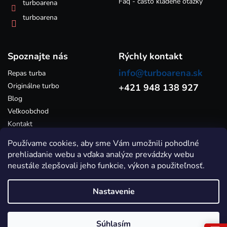
Faq - často kladené otázky
turboarena
i
s
turboarena
u
Spoznajte nás
Rýchly kontakt
info@turboarena.sk
Repas turba
Originálne turbo
+421 948 138 927
Blog
Veľkoobchod
Kontakt
Používame cookies, aby sme Vám umožnili pohodlné
prehliadanie webu a vďaka analýze prevádzky webu
neustále zlepšovali jeho funkcie, výkon a použiteľnosť.
Nastavenie
Vytvoril Shoptet
Súhlasím
Copyright 2026
Turboarena.sk - Predaj originálnych a repasovaných