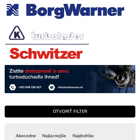
OTVORIŤ FILTER
R
a
Abecedne
Najlacnejšie
Najdrahšie