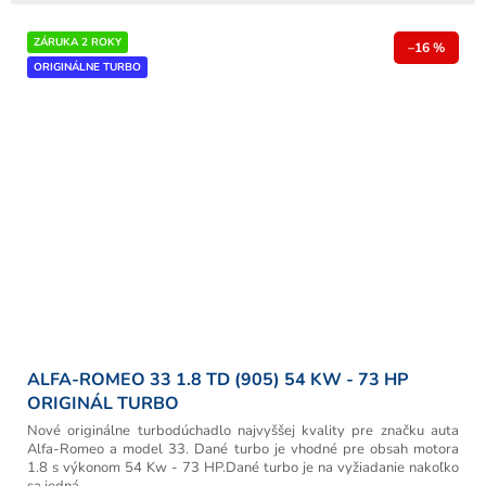
ZÁRUKA 2 ROKY
–16 %
ORIGINÁLNE TURBO
ALFA-ROMEO 33 1.8 TD (905) 54 KW - 73 HP
ORIGINÁL TURBO
Nové originálne turbodúchadlo najvyššej kvality pre značku auta
Alfa-Romeo a model 33. Dané turbo je vhodné pre obsah motora
1.8 s výkonom 54 Kw - 73 HP.Dané turbo je na vyžiadanie nakoľko
sa jedná...