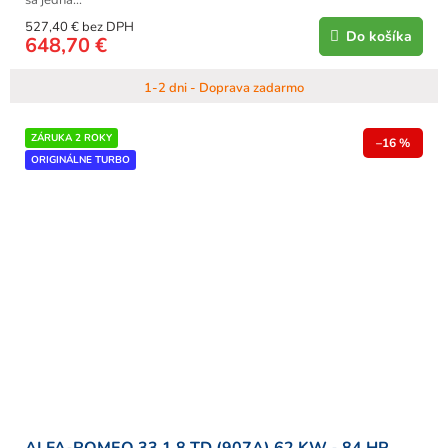
527,40 € bez DPH
Do košíka
648,70 €
1-2 dni - Doprava zadarmo
ZÁRUKA 2 ROKY
–16 %
ORIGINÁLNE TURBO
ALFA-ROMEO 33 1.8 TD (907A) 62 KW - 84 HP