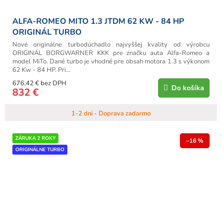
ALFA-ROMEO MITO 1.3 JTDM 62 KW - 84 HP
ORIGINÁL TURBO
Nové originálne turbodúchadlo najvyššej kvality od výrobcu
ORIGINÁL BORGWARNER KKK pre značku auta Alfa-Romeo a
model MiTo. Dané turbo je vhodné pre obsah motora 1.3 s výkonom
62 Kw - 84 HP. Pri...
676,42 € bez DPH
Do košíka
832 €
1-2 dni - Doprava zadarmo
ZÁRUKA 2 ROKY
–16 %
ORIGINÁLNE TURBO