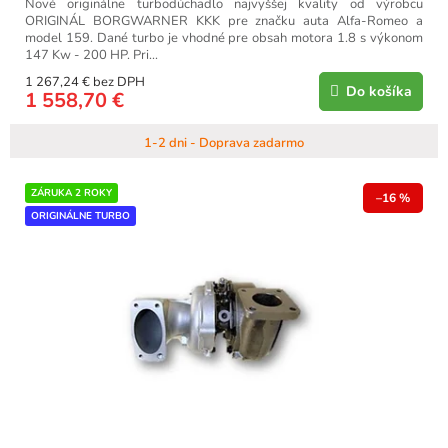
Nové originálne turbodúchadlo najvyššej kvality od výrobcu
ORIGINÁL BORGWARNER KKK pre značku auta Alfa-Romeo a
model 159. Dané turbo je vhodné pre obsah motora 1.8 s výkonom
147 Kw - 200 HP. Pri...
1 267,24 € bez DPH
Do košíka
1 558,70 €
1-2 dni - Doprava zadarmo
ZÁRUKA 2 ROKY
–16 %
ORIGINÁLNE TURBO