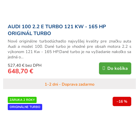
AUDI 100 2.2 E TURBO 121 KW - 165 HP
ORIGINÁL TURBO
Nové originálne turbodúchadlo najvyššej kvality pre značku auta
Audi a model 100. Dané turbo je vhodné pre obsah motora 2.2 s
výkonom 121 Kw - 165 HP.Dané turbo je na vyžiadanie nakoľko sa
jedná o...
527,40 € bez DPH
Do košíka
648,70 €
1-2 dni - Doprava zadarmo
ZÁRUKA 2 ROKY
–16 %
ORIGINÁLNE TURBO