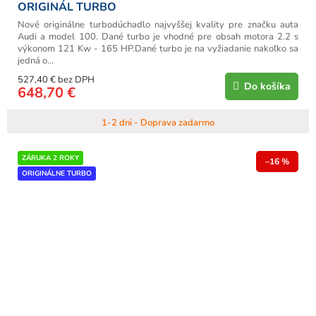
ORIGINÁL TURBO
Nové originálne turbodúchadlo najvyššej kvality pre značku auta
Audi a model 100. Dané turbo je vhodné pre obsah motora 2.2 s
výkonom 121 Kw - 165 HP.Dané turbo je na vyžiadanie nakoľko sa
jedná o...
527,40 € bez DPH
Do košíka
648,70 €
1-2 dni - Doprava zadarmo
ZÁRUKA 2 ROKY
–16 %
ORIGINÁLNE TURBO