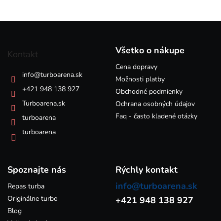
v
l
á
Z
d
á
a
p
c
Všetko o nákupe
Kontakt
i
ä
e
Cena dopravy
t
info
@
turboarena.sk
p
i
Možnosti platby
r
e
+421 948 138 927
Obchodné podmienky
v
k
Turboarena.sk
Ochrana osobných údajov
y
Faq - často kladené otázky
turboarena
v
ý
turboarena
p
i
s
Spoznajte nás
u
Rýchly kontakt
info@turboarena.sk
Repas turba
Originálne turbo
+421 948 138 927
Blog