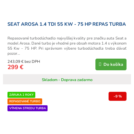
SEAT AROSA 1.4 TDI 55 KW - 75 HP REPAS TURBA
Repasované turbodúchadlo najvyššej kvality pre značku auta Seat a
model Arosa. Dané turbo je vhodné pre obsah motora 1.4 s výkonom
55 Kw - 75 HP. Pri správnom výbere turbodúchadla treba dávať
pozor...
243,09 € bez DPH
Do košíka
299 €
Skladom - Doprava zadarmo
ZÁRUKA 2 ROKY
–9 %
REPASOVANÉ TURBO
VÝMENA STREDU TURBA