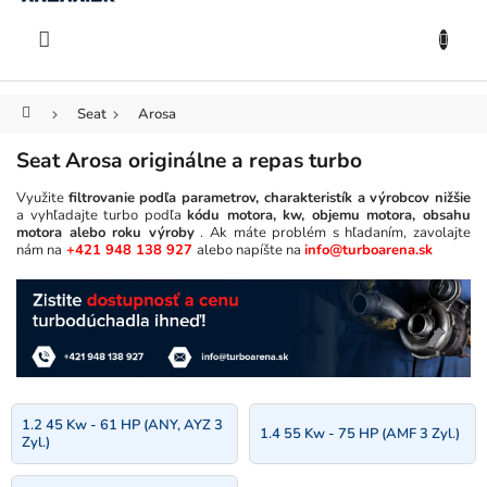
KOŠÍK
Prejsť
na
EUR
obsah
Domov
Seat
Arosa
Seat Arosa originálne a repas turbo
Využite
filtrovanie podľa parametrov, charakteristík a výrobcov nižšie
a vyhľadajte turbo podľa
kódu motora, kw, objemu motora, obsahu
motora alebo roku výroby
. Ak máte problém s hľadaním, zavolajte
nám na
+421 948 138 927
alebo napíšte na
info@turboarena.sk
1.2 45 Kw - 61 HP (ANY, AYZ 3
1.4 55 Kw - 75 HP (AMF 3 Zyl.)
Zyl.)