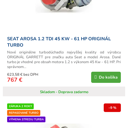
u
k
t
o
v
SEAT AROSA 1.2 TDI 45 KW - 61 HP ORIGINÁL
TURBO
Nové originálne turbodúchadlo najvyššej kvality od výrobcu
ORIGINÁL GARRETT pre značku auta Seat a model Arosa. Dané
turbo je vhodné pre obsah motora 1.2 s výkonom 45 Kw - 61 HP. Pri
správnom...
623,58 € bez DPH
Do košíka
767 €
Skladom - Doprava zadarmo
ZÁRUKA 2 ROKY
–9 %
REPASOVANÉ TURBO
VÝMENA STREDU TURBA