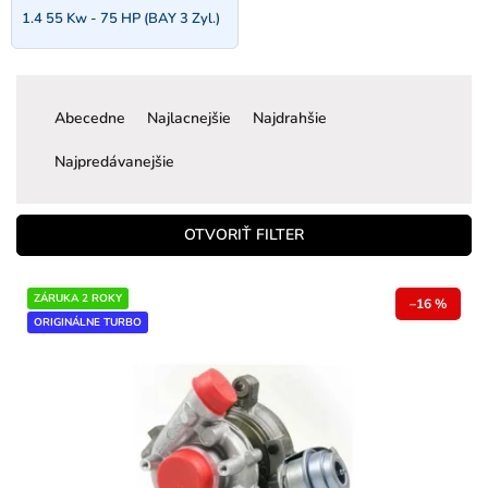
1.4 55 Kw - 75 HP (BAY 3 Zyl.)
R
a
Abecedne
Najlacnejšie
Najdrahšie
d
e
Najpredávanejšie
n
i
e
OTVORIŤ FILTER
p
r
V
ZÁRUKA 2 ROKY
o
–16 %
ý
ORIGINÁLNE TURBO
d
p
u
i
k
s
t
p
o
r
v
o
d