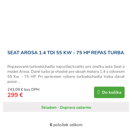
SEAT AROSA 1.4 TDI 55 KW - 75 HP REPAS TURBA
Repasované turbodúchadlo najvyššej kvality pre značku auta Seat a
model Arosa. Dané turbo je vhodné pre obsah motora 1.4 s výkonom
55 Kw - 75 HP. Pri správnom výbere turbodúchadla treba dávať
pozor...
243,09 € bez DPH
Do košíka
299 €
Skladom - Doprava zadarmo
6
položiek celkom
O