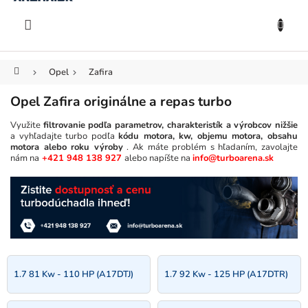
KOŠÍK
Prejsť
na
EUR
obsah
Domov
Opel
Zafira
Opel Zafira originálne a repas turbo
Využite
filtrovanie podľa parametrov, charakteristík a výrobcov nižšie
a vyhľadajte turbo podľa
kódu motora, kw, objemu motora, obsahu
motora alebo roku výroby
. Ak máte problém s hľadaním, zavolajte
nám na
+421 948 138 927
alebo napíšte na
info@turboarena.sk
1.7 81 Kw - 110 HP (A17DTJ)
1.7 92 Kw - 125 HP (A17DTR)