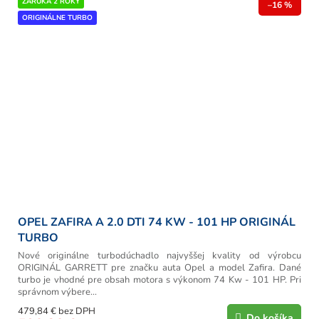
ZÁRUKA 2 ROKY
–16 %
ORIGINÁLNE TURBO
OPEL ZAFIRA A 2.0 DTI 74 KW - 101 HP ORIGINÁL
TURBO
Nové originálne turbodúchadlo najvyššej kvality od výrobcu
ORIGINÁL GARRETT pre značku auta Opel a model Zafira. Dané
turbo je vhodné pre obsah motora s výkonom 74 Kw - 101 HP. Pri
správnom výbere...
479,84 € bez DPH
Do košíka