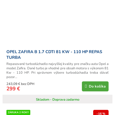
OPEL ZAFIRA B 1.7 CDTI 81 KW - 110 HP REPAS
TURBA
Repasované turbodúchadlo najvyššej kvality pre značku auta Opel a
model Zafira. Dané turbo je vhodné pre obsah motora s výkonom 81
Kw - 110 HP. Pri správnom výbere turbodúchadla treba dávať
pozor...
243,09 € bez DPH
Do košíka
299 €
Skladom - Doprava zadarmo
ZÁRUKA 2 ROKY
–16 %