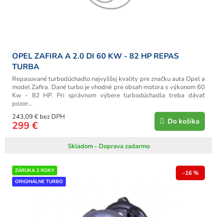
OPEL ZAFIRA A 2.0 DI 60 KW - 82 HP REPAS
TURBA
Repasované turbodúchadlo najvyššej kvality pre značku auta Opel a
model Zafira. Dané turbo je vhodné pre obsah motora s výkonom 60
Kw - 82 HP. Pri správnom výbere turbodúchadla treba dávať
pozor...
243,09 € bez DPH
Do košíka
299 €
Skladom - Doprava zadarmo
ZÁRUKA 2 ROKY
–16 %
ORIGINÁLNE TURBO