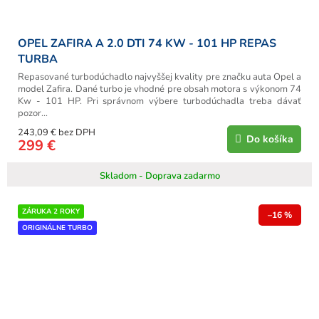
OPEL ZAFIRA A 2.0 DTI 74 KW - 101 HP REPAS
TURBA
Repasované turbodúchadlo najvyššej kvality pre značku auta Opel a
model Zafira. Dané turbo je vhodné pre obsah motora s výkonom 74
Kw - 101 HP. Pri správnom výbere turbodúchadla treba dávať
pozor...
243,09 € bez DPH
Do košíka
299 €
Skladom - Doprava zadarmo
ZÁRUKA 2 ROKY
–16 %
ORIGINÁLNE TURBO