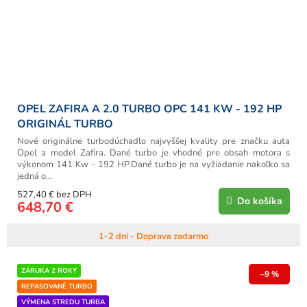
OPEL ZAFIRA A 2.0 TURBO OPC 141 KW - 192 HP
ORIGINÁL TURBO
Nové originálne turbodúchadlo najvyššej kvality pre značku auta
Opel a model Zafira. Dané turbo je vhodné pre obsah motora s
výkonom 141 Kw - 192 HP.Dané turbo je na vyžiadanie nakoľko sa
jedná o...
527,40 € bez DPH
Do košíka
648,70 €
1-2 dni - Doprava zadarmo
ZÁRUKA 2 ROKY
–9 %
REPASOVANÉ TURBO
VÝMENA STREDU TURBA