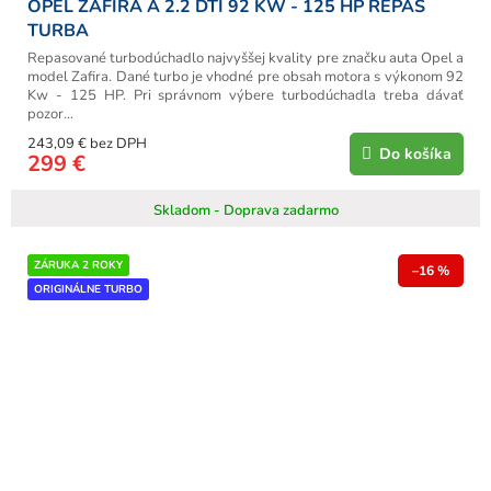
OPEL ZAFIRA A 2.2 DTI 92 KW - 125 HP REPAS
TURBA
Repasované turbodúchadlo najvyššej kvality pre značku auta Opel a
model Zafira. Dané turbo je vhodné pre obsah motora s výkonom 92
Kw - 125 HP. Pri správnom výbere turbodúchadla treba dávať
pozor...
243,09 € bez DPH
Do košíka
299 €
Skladom - Doprava zadarmo
ZÁRUKA 2 ROKY
–16 %
ORIGINÁLNE TURBO