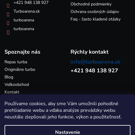
y
e
+421 948 138 927
Obchodné podmienky
v
Turboarena.sk
ý
Ochrana osobných údajov
p
Faq - často kladené otázky
turboarena
i
s
turboarena
u
Spoznajte nás
Rýchly kontakt
info@turboarena.sk
Repas turba
Originálne turbo
+421 948 138 927
Blog
Veľkoobchod
Kontakt
Používame cookies, aby sme Vám umožnili pohodlné
prehliadanie webu a vďaka analýze prevádzky webu
neustále zlepšovali jeho funkcie, výkon a použiteľnosť.
Nastavenie