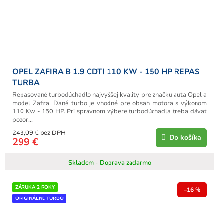
OPEL ZAFIRA B 1.9 CDTI 110 KW - 150 HP REPAS
TURBA
Repasované turbodúchadlo najvyššej kvality pre značku auta Opel a
model Zafira. Dané turbo je vhodné pre obsah motora s výkonom
110 Kw - 150 HP. Pri správnom výbere turbodúchadla treba dávať
pozor...
243,09 € bez DPH
Do košíka
299 €
Skladom - Doprava zadarmo
ZÁRUKA 2 ROKY
–16 %
ORIGINÁLNE TURBO