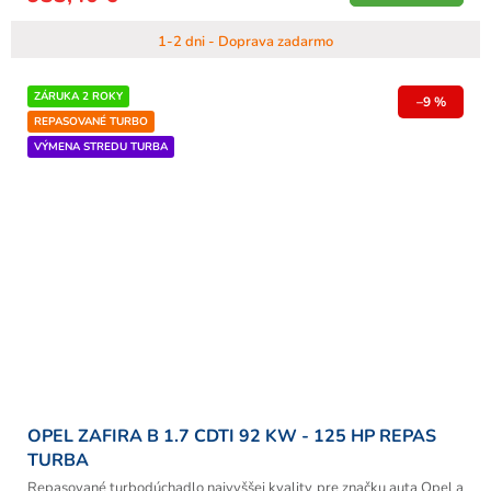
1-2 dni - Doprava zadarmo
ZÁRUKA 2 ROKY
–9 %
REPASOVANÉ TURBO
VÝMENA STREDU TURBA
OPEL ZAFIRA B 1.7 CDTI 92 KW - 125 HP REPAS
TURBA
Repasované turbodúchadlo najvyššej kvality pre značku auta Opel a