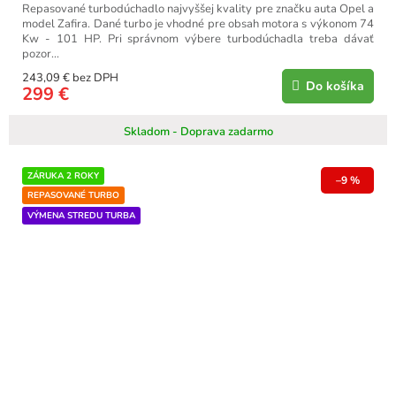
Repasované turbodúchadlo najvyššej kvality pre značku auta Opel a
model Zafira. Dané turbo je vhodné pre obsah motora s výkonom 74
Kw - 101 HP. Pri správnom výbere turbodúchadla treba dávať
pozor...
243,09 € bez DPH
Do košíka
299 €
Skladom - Doprava zadarmo
ZÁRUKA 2 ROKY
–9 %
REPASOVANÉ TURBO
VÝMENA STREDU TURBA