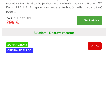
model Zafira. Dané turbo je vhodné pre obsah motora s výkonom 92
Kw - 125 HP. Pri správnom výbere turbodúchadla treba dávať
pozor...
243,09 € bez DPH
Do košíka
299 €
Skladom - Doprava zadarmo
ZÁRUKA 2 ROKY
–16 %
ORIGINÁLNE TURBO