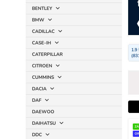
BENTLEY
BMW
CADILLAC
CASE-IH
1.9
CATERPILLAR
(83
CITROEN
CUMMINS
DACIA
DAF
i
DAEWOO
V
DAIHATSU
ý
ZÁ
r
p
DDC
OR