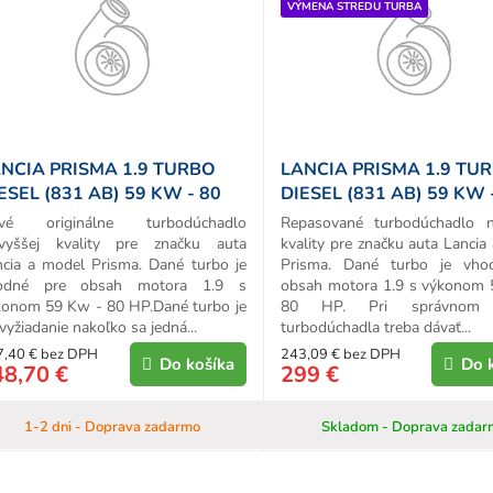
VÝMENA STREDU TURBA
d
u
k
o
v
NCIA PRISMA 1.9 TURBO
LANCIA PRISMA 1.9 TU
ESEL (831 AB) 59 KW - 80
DIESEL (831 AB) 59 KW 
 ORIGINÁL TURBO
HP REPAS TURBA
vé originálne turbodúchadlo
Repasované turbodúchadlo n
jvyššej kvality pre značku auta
kvality pre značku auta Lancia
ncia a model Prisma. Dané turbo je
Prisma. Dané turbo je vho
odné pre obsah motora 1.9 s
obsah motora 1.9 s výkonom
konom 59 Kw - 80 HP.Dané turbo je
80 HP. Pri správnom 
vyžiadanie nakoľko sa jedná...
turbodúchadla treba dávať...
7,40 € bez DPH
243,09 € bez DPH
Do košíka
Do 
48,70 €
299 €
1-2 dni - Doprava zadarmo
Skladom - Doprava zadar
O