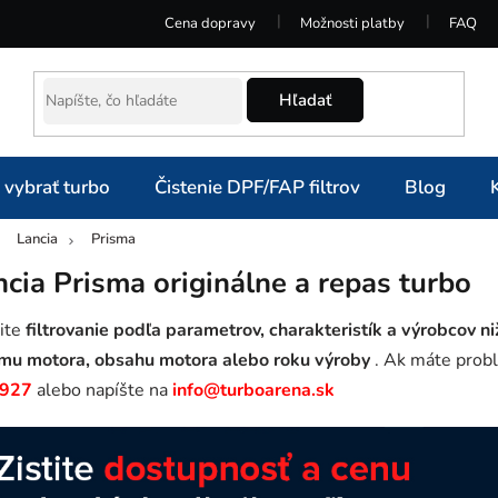
Cena dopravy
Možnosti platby
FAQ
Hľadať
 vybrať turbo
Čistenie DPF/FAP filtrov
Blog
Lancia
Prisma
omov
ncia Prisma originálne a repas turbo
ite
filtrovanie podľa parametrov, charakteristík a výrobcov ni
mu motora, obsahu motora alebo roku výroby
. Ak máte probl
 927
alebo napíšte na
info@turboarena.sk