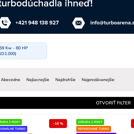
 59 Kw - 80 HP
1D1.000)
R
a
Abecedne
Najlacnejšie
Najdrahšie
Najpredávanejšie
d
e
n
OTVORIŤ FILTER
e
p
RUKA 2 ROKY
ZÁRUKA 2 ROKY
–16 %
IGINÁLNE TURBO
REPASOVANÉ TURBO
o