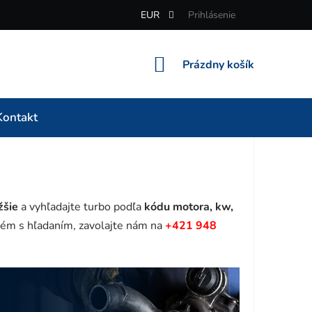
EUR
Prihlásenie
NÁKUPNÝ
Prázdny košík
KOŠÍK
Kontakt
žšie
a vyhľadajte turbo podľa
kódu motora, kw,
ém s hľadaním, zavolajte nám na
+421 948