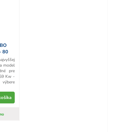
RBO
- 80
ajvyššej
 a model
dné pre
 59 Kw -
výbere
košíka
mo