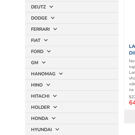
i
DEUTZ
s
p
DODGE
r
t
o
FERRARI
d
FIAT
u
LA
k
FORD
DI
t
HP
No
o
GM
na
v
La
HANOMAG
vh
vý
HINO
na 
HITACHI
52
6
HOLDER
HONDA
HYUNDAI