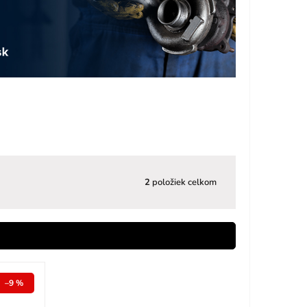
2
položiek celkom
–9 %