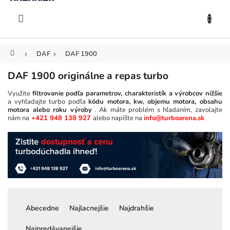
KOŠÍK
Prejsť
na
EUR
obsah
Domov
DAF
DAF 1900
DAF 1900 originálne a repas turbo
Využite
filtrovanie podľa parametrov, charakteristík a výrobcov nižšie
a vyhľadajte turbo podľa
kódu motora, kw, objemu motora, obsahu
motora alebo roku výroby
. Ak máte problém s hľadaním, zavolajte
nám na
+421 948 138 927
alebo napíšte na
info@turboarena.sk
R
a
Abecedne
Najlacnejšie
Najdrahšie
d
e
Najpredávanejšie