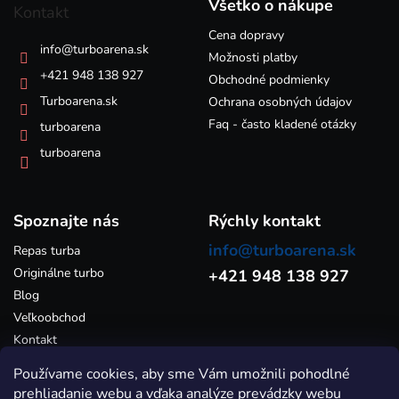
p
c
Všetko o nákupe
Kontakt
i
ä
e
Cena dopravy
t
info
@
turboarena.sk
p
i
Možnosti platby
r
e
+421 948 138 927
Obchodné podmienky
v
k
Turboarena.sk
Ochrana osobných údajov
y
Faq - často kladené otázky
turboarena
v
ý
turboarena
p
i
s
Spoznajte nás
u
Rýchly kontakt
info@turboarena.sk
Repas turba
Originálne turbo
+421 948 138 927
Blog
Veľkoobchod
Kontakt
Používame cookies, aby sme Vám umožnili pohodlné
prehliadanie webu a vďaka analýze prevádzky webu