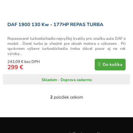
DAF 1900 130 Kw - 177HP REPAS TURBA
Repasované turbodúchadlo najvyššej kvality pre značku auta DAF a
model . Dané turbo je vhodné pre obsah motora s výkonom . Pri
správnom výbere turbodúchadla treba dávať pozor aj na rok
výroby...
243,09 € bez DPH
Do košíka
299 €
Skladom - Doprava zadarmo
2
položiek celkom
O
v
l
á
Z
d
á
a