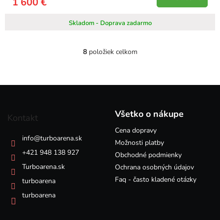
1 600 €
Skladom - Doprava zadarmo
8
položiek celkom
O
v
l
á
Z
d
á
a
p
c
Všetko o nákupe
Kontakt
i
ä
e
Cena dopravy
t
info
@
turboarena.sk
p
i
Možnosti platby
r
e
+421 948 138 927
Obchodné podmienky
v
k
Turboarena.sk
Ochrana osobných údajov
y
Faq - často kladené otázky
turboarena
v
ý
turboarena
p
i