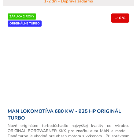
1-2 dni - Doprava zadarmo
ZÁRUKA 2 ROKY
–16 %
ORIGINÁLNE TURBO
MAN LOKOMOTÍVA 680 KW - 925 HP ORIGINÁL
TURBO
Nové originálne turbodúchadlo najvyššej kvality od výrobcu
ORIGINÁL BORGWARNER KKK pre značku auta MAN a model .
Dané turbo je vhodné pre obsah motora s výkonom . Pri správnom