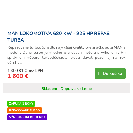
MAN LOKOMOTÍVA 680 KW - 925 HP REPAS
TURBA
Repasované turbodúchadlo najvyššej kvality pre značku auta MAN a
model . Dané turbo je vhodné pre obsah motora s výkonom . Pri
správnom výbere turbodúchadla treba dávať pozor aj na rok
výroby...
1 300,81 € bez DPH
Do košíka
1 600 €
Skladom - Doprava zadarmo
ZÁRUKA 2 ROKY
REPASOVANÉ TURBO
VÝMENA STREDU TURBA