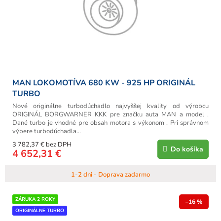
MAN LOKOMOTÍVA 680 KW - 925 HP ORIGINÁL
TURBO
Nové originálne turbodúchadlo najvyššej kvality od výrobcu
ORIGINÁL BORGWARNER KKK pre značku auta MAN a model .
Dané turbo je vhodné pre obsah motora s výkonom . Pri správnom
výbere turbodúchadla...
3 782,37 € bez DPH
Do košíka
4 652,31 €
1-2 dni - Doprava zadarmo
ZÁRUKA 2 ROKY
–16 %
ORIGINÁLNE TURBO