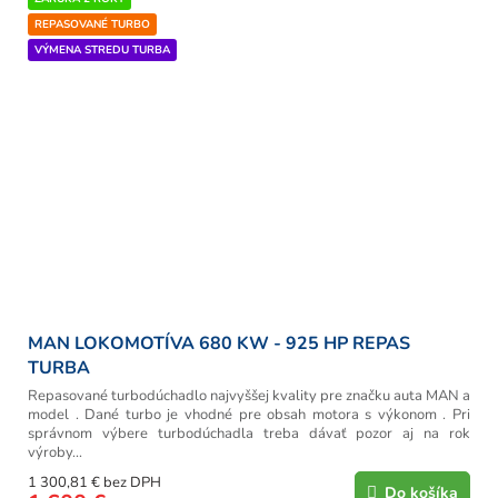
REPASOVANÉ TURBO
VÝMENA STREDU TURBA
MAN LOKOMOTÍVA 680 KW - 925 HP REPAS
TURBA
Repasované turbodúchadlo najvyššej kvality pre značku auta MAN a
model . Dané turbo je vhodné pre obsah motora s výkonom . Pri
správnom výbere turbodúchadla treba dávať pozor aj na rok
výroby...
1 300,81 € bez DPH
Do košíka