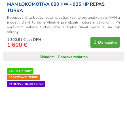
MAN LOKOMOTÍVA 680 KW - 925 HP REPAS
TURBA
Repasované turbodúchadlo najvyššej kvality pre značku auta MAN a
model . Dané turbo je vhodné pre obsah motora s výkonom . Pri
správnom výbere turbodúchadla treba dávať pozor aj na rok
výroby...
1 300,81 € bez DPH
Do košíka
1 600 €
Skladom - Doprava zadarmo
ZÁRUKA 2 ROKY
REPASOVANÉ TURBO
VÝMENA STREDU TURBA