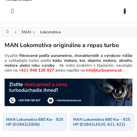
KOŠÍK
Prejsť
na
EUR
obsah
Domov
MAN
Lokomotíva
MAN Lokomotíva originálne a repas turbo
Využite
filtrovanie podľa parametrov, charakteristík a výrobcov nižšie
a vyhľadajte turbo podľa
kódu motora, kw, objemu motora, obsahu
motora alebo roku výroby
. Ak máte problém s hľadaním, zavolajte
nám na
+421 948 138 927
alebo napíšte na
info@turboarena.sk
MAN Lokomotíva 680 Kw - 925
MAN Lokomotíva 680 Kw - 925
HP (D2842LE606)
HP (D2842LE620, 621, 622)