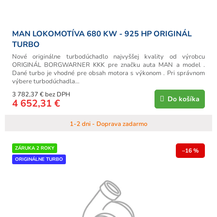
o
v
MAN LOKOMOTÍVA 680 KW - 925 HP ORIGINÁL
TURBO
Nové originálne turbodúchadlo najvyššej kvality od výrobcu
ORIGINÁL BORGWARNER KKK pre značku auta MAN a model .
Dané turbo je vhodné pre obsah motora s výkonom . Pri správnom
výbere turbodúchadla...
3 782,37 € bez DPH
Do košíka
4 652,31 €
1-2 dni - Doprava zadarmo
ZÁRUKA 2 ROKY
–16 %
ORIGINÁLNE TURBO