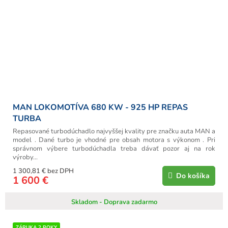
MAN LOKOMOTÍVA 680 KW - 925 HP REPAS
TURBA
Repasované turbodúchadlo najvyššej kvality pre značku auta MAN a
model . Dané turbo je vhodné pre obsah motora s výkonom . Pri
správnom výbere turbodúchadla treba dávať pozor aj na rok
výroby...
1 300,81 € bez DPH
Do košíka
1 600 €
Skladom - Doprava zadarmo
ZÁRUKA 2 ROKY