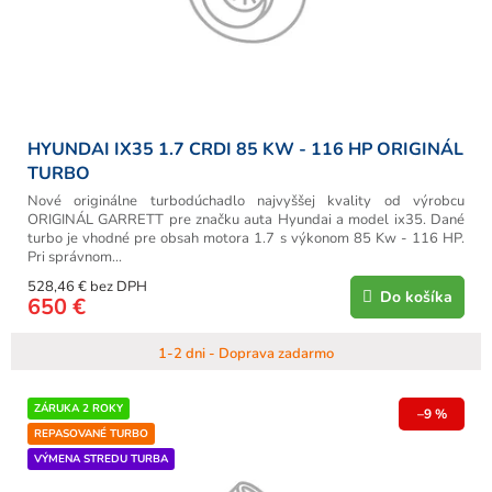
u
k
t
o
v
HYUNDAI IX35 1.7 CRDI 85 KW - 116 HP ORIGINÁL
TURBO
Nové originálne turbodúchadlo najvyššej kvality od výrobcu
ORIGINÁL GARRETT pre značku auta Hyundai a model ix35. Dané
turbo je vhodné pre obsah motora 1.7 s výkonom 85 Kw - 116 HP.
Pri správnom...
528,46 € bez DPH
Do košíka
650 €
1-2 dni - Doprava zadarmo
ZÁRUKA 2 ROKY
–9 %
REPASOVANÉ TURBO
VÝMENA STREDU TURBA