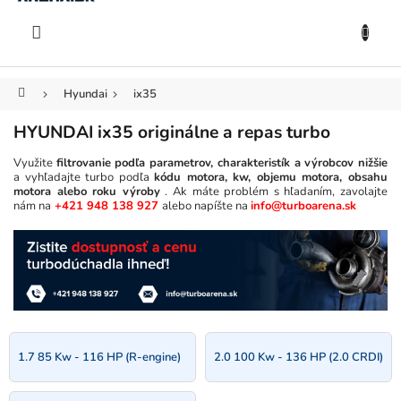
KOŠÍK
Prejsť
na
EUR
obsah
Domov
Hyundai
ix35
HYUNDAI ix35 originálne a repas turbo
Využite
filtrovanie podľa parametrov, charakteristík a výrobcov nižšie
a vyhľadajte turbo podľa
kódu motora, kw, objemu motora, obsahu
motora alebo roku výroby
. Ak máte problém s hľadaním, zavolajte
nám na
+421 948 138 927
alebo napíšte na
info@turboarena.sk
1.7 85 Kw - 116 HP (R-engine)
2.0 100 Kw - 136 HP (2.0 CRDI)