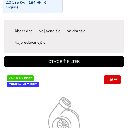
2.0 135 Kw - 184 HP (R-
engine)
R
a
Abecedne
Najlacnejšie
Najdrahšie
d
e
Najpredávanejšie
n
i
e
OTVORIŤ FILTER
p
r
V
ZÁRUKA 2 ROKY
o
–16 %
ý
ORIGINÁLNE TURBO
d
p
u
i
k
s
t
p
o
r
v
o
d