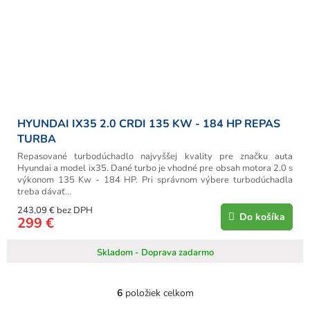
HYUNDAI IX35 2.0 CRDI 135 KW - 184 HP REPAS
TURBA
Repasované turbodúchadlo najvyššej kvality pre značku auta
Hyundai a model ix35. Dané turbo je vhodné pre obsah motora 2.0 s
výkonom 135 Kw - 184 HP. Pri správnom výbere turbodúchadla
treba dávať...
243,09 € bez DPH
Do košíka
299 €
Skladom - Doprava zadarmo
6
položiek celkom
O