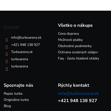
v
l
á
Z
d
á
a
p
c
Všetko o nákupe
Kontakt
i
ä
e
Cena dopravy
t
info
@
turboarena.sk
p
i
Možnosti platby
r
e
+421 948 138 927
Obchodné podmienky
v
k
Turboarena.sk
Ochrana osobných údajov
y
Faq - často kladené otázky
turboarena
v
ý
turboarena
p
i
s
Spoznajte nás
u
Rýchly kontakt
info@turboarena.sk
Repas turba
Originálne turbo
+421 948 138 927
Blog