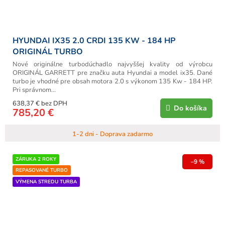
HYUNDAI IX35 2.0 CRDI 135 KW - 184 HP
ORIGINÁL TURBO
Nové originálne turbodúchadlo najvyššej kvality od výrobcu
ORIGINÁL GARRETT pre značku auta Hyundai a model ix35. Dané
turbo je vhodné pre obsah motora 2.0 s výkonom 135 Kw - 184 HP.
Pri správnom...
638,37 € bez DPH
Do košíka
785,20 €
1-2 dni - Doprava zadarmo
ZÁRUKA 2 ROKY
–9 %
REPASOVANÉ TURBO
VÝMENA STREDU TURBA