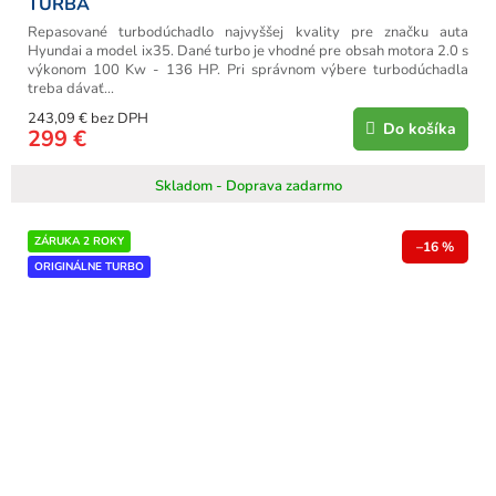
TURBA
Repasované turbodúchadlo najvyššej kvality pre značku auta
Hyundai a model ix35. Dané turbo je vhodné pre obsah motora 2.0 s
výkonom 100 Kw - 136 HP. Pri správnom výbere turbodúchadla
treba dávať...
243,09 € bez DPH
Do košíka
299 €
Skladom - Doprava zadarmo
ZÁRUKA 2 ROKY
–16 %
ORIGINÁLNE TURBO