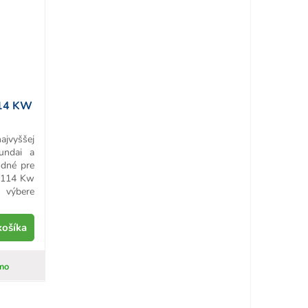
114 KW
ajvyššej
undai a
odné pre
 114 Kw
výbere
košíka
mo