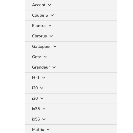
Accent
Coupe S
Elantra
Chrorus
Gallopper
Getz
Grandeur
H-1
i20
i30
ix35
ix55
Matrix