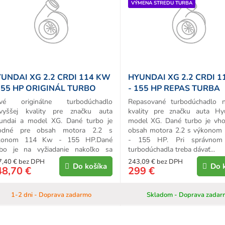
VÝMENA STREDU TURBA
d
u
k
o
v
UNDAI XG 2.2 CRDI 114 KW
HYUNDAI XG 2.2 CRDI 
155 HP ORIGINÁL TURBO
- 155 HP REPAS TURBA
vé originálne turbodúchadlo
Repasované turbodúchadlo n
jvyššej kvality pre značku auta
kvality pre značku auta Hy
undai a model XG. Dané turbo je
model XG. Dané turbo je vh
odné pre obsah motora 2.2 s
obsah motora 2.2 s výkonom
konom 114 Kw - 155 HP.Dané
- 155 HP. Pri správnom 
rbo je na vyžiadanie nakoľko sa
turbodúchadla treba dávať...
ná...
7,40 € bez DPH
243,09 € bez DPH
Do košíka
Do 
48,70 €
299 €
1-2 dni - Doprava zadarmo
Skladom - Doprava zadar
O