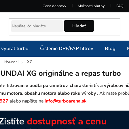
Cena dopravy
Možnosti platby
FAQ
Hľadať
 vybrať turbo
Čistenie DPF/FAP filtrov
Blog
Hyundai
XG
omov
UNDAI XG originálne a repas turbo
ite
filtrovanie podľa parametrov, charakteristík a výrobcov ni
mu motora, obsahu motora alebo roku výroby
. Ak máte probl
 927
alebo napíšte na
info@turboarena.sk