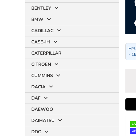
BENTLEY
BMW
CADILLAC
CASE-IH
HYU
CATERPILLAR
- 1
CITROEN
CUMMINS
DACIA
DAF
i
DAEWOO
V
DAIHATSU
ý
ZÁ
r
p
DDC
OR