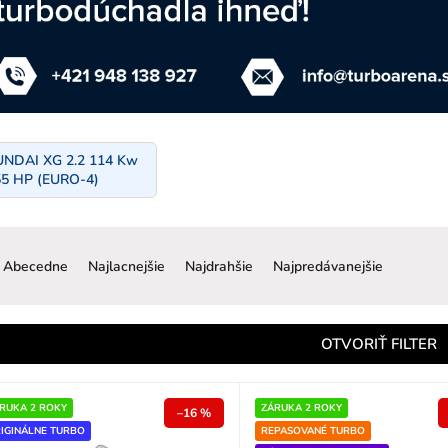
NDAI XG 2.2 114 Kw
55 HP (EURO-4)
R
a
Abecedne
Najlacnejšie
Najdrahšie
Najpredávanejšie
d
e
n
OTVORIŤ FILTER
e
p
RUKA 2 ROKY
ZÁRUKA 2 ROKY
–16 %
IGINÁLNE TURBO
REPASOVANÉ TURBO
o