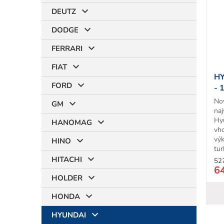
i
DEUTZ
s
p
DODGE
r
t
o
FERRARI
d
FIAT
u
HY
k
FORD
- 
t
No
o
GM
na
v
Hy
HANOMAG
vh
vý
HINO
tu
jed
HITACHI
52
6
HOLDER
HONDA
HYUNDAI