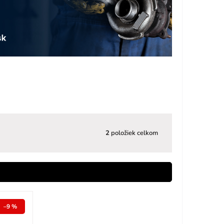
2
položiek celkom
–9 %