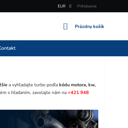
EUR
Prihlásenie
NÁKUPNÝ
Prázdny košík
KOŠÍK
Kontakt
žšie
a vyhľadajte turbo podľa
kódu motora, kw,
ém s hľadaním, zavolajte nám na
+421 948