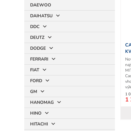
i
DAEWOO
s
p
DAIHATSU
r
t
DDC
o
d
DEUTZ
u
CA
k
DODGE
KW
t
T
FERRARI
No
o
naj
v
FIAT
MI
Ca
FORD
vh
výk
GM
1 0
1 
HANOMAG
HINO
HITACHI