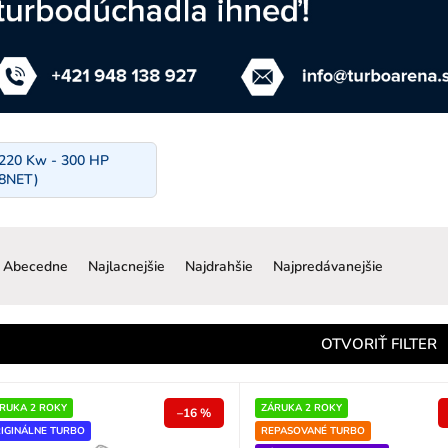
 220 Kw - 300 HP
8NET)
R
a
Abecedne
Najlacnejšie
Najdrahšie
Najpredávanejšie
d
e
n
OTVORIŤ FILTER
e
p
RUKA 2 ROKY
ZÁRUKA 2 ROKY
–16 %
IGINÁLNE TURBO
REPASOVANÉ TURBO
o