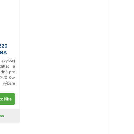
220
RBA
ajvyššej
dillac a
odné pre
 220 Kw
výbere
košíka
mo