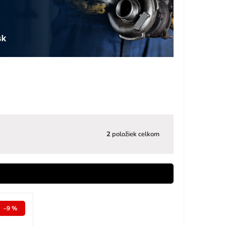
2
položiek celkom
–9 %