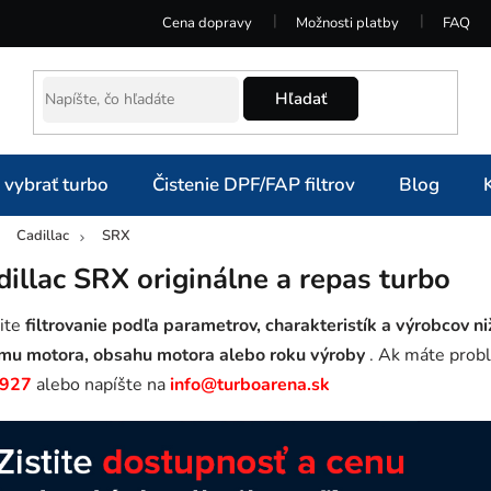
Cena dopravy
Možnosti platby
FAQ
Hľadať
 vybrať turbo
Čistenie DPF/FAP filtrov
Blog
Cadillac
SRX
omov
dillac SRX originálne a repas turbo
ite
filtrovanie podľa parametrov, charakteristík a výrobcov ni
mu motora, obsahu motora alebo roku výroby
. Ak máte probl
 927
alebo napíšte na
info@turboarena.sk