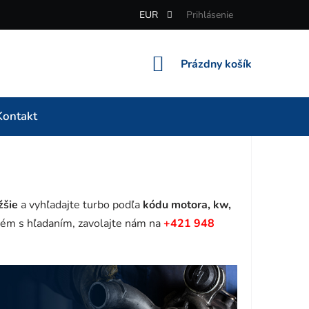
EUR
Prihlásenie
NÁKUPNÝ
Prázdny košík
KOŠÍK
Kontakt
žšie
a vyhľadajte turbo podľa
kódu motora, kw,
ém s hľadaním, zavolajte nám na
+421 948