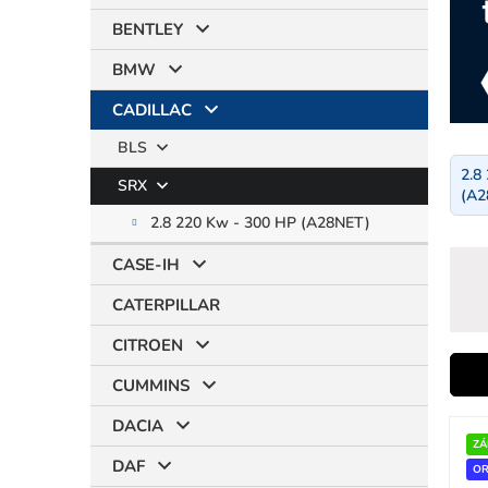
BENTLEY
BMW
CADILLAC
BLS
2.8
SRX
(A2
2.8 220 Kw - 300 HP (A28NET)
CASE-IH
CATERPILLAR
CITROEN
i
CUMMINS
V
DACIA
ý
ZÁ
r
DAF
p
OR