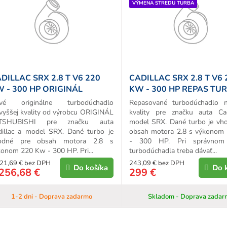
VÝMENA STREDU TURBA
d
u
k
o
v
DILLAC SRX 2.8 T V6 220
CADILLAC SRX 2.8 T V6 
 - 300 HP ORIGINÁL
KW - 300 HP REPAS TU
URBO
vé originálne turbodúchadlo
Repasované turbodúchadlo n
vyššej kvality od výrobcu ORIGINÁL
kvality pre značku auta Ca
TSHUBISHI pre značku auta
model SRX. Dané turbo je vh
dillac a model SRX. Dané turbo je
obsah motora 2.8 s výkonom
odné pre obsah motora 2.8 s
- 300 HP. Pri správnom 
onom 220 Kw - 300 HP. Pri...
turbodúchadla treba dávať...
21,69 € bez DPH
243,09 € bez DPH
Do košíka
Do 
256,68 €
299 €
1-2 dni - Doprava zadarmo
Skladom - Doprava zadar
O