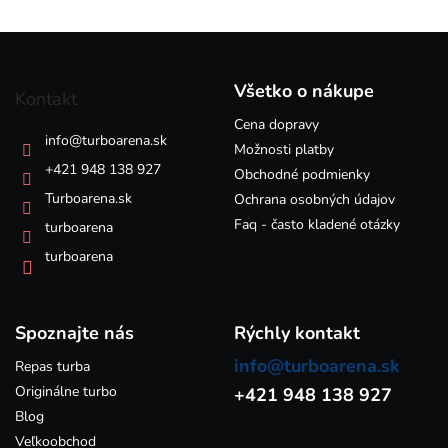
l
á
Z
d
á
a
p
c
Všetko o nákupe
Kontakt
i
ä
e
Cena dopravy
t
info
@
turboarena.sk
p
i
Možnosti platby
r
e
+421 948 138 927
Obchodné podmienky
v
k
Turboarena.sk
Ochrana osobných údajov
y
Faq - často kladené otázky
turboarena
v
ý
turboarena
p
i
s
Spoznajte nás
u
Rýchly kontakt
info@turboarena.sk
Repas turba
Originálne turbo
+421 948 138 927
Blog
Veľkoobchod