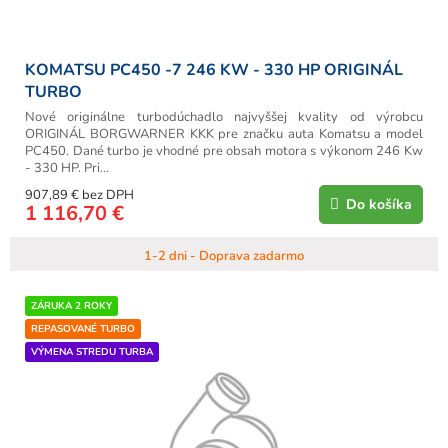
o
v
KOMATSU PC450 -7 246 KW - 330 HP ORIGINÁL
TURBO
Nové originálne turbodúchadlo najvyššej kvality od výrobcu
ORIGINÁL BORGWARNER KKK pre značku auta Komatsu a model
PC450. Dané turbo je vhodné pre obsah motora s výkonom 246 Kw
- 330 HP. Pri...
907,89 € bez DPH
Do košíka
1 116,70 €
1-2 dni - Doprava zadarmo
ZÁRUKA 2 ROKY
REPASOVANÉ TURBO
VÝMENA STREDU TURBA