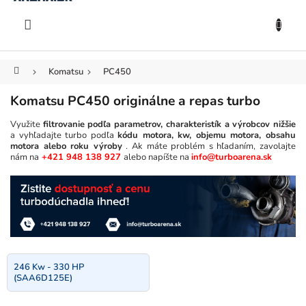
KOŠÍK
Prejsť
na
EUR
obsah
Domov
Komatsu
PC450
Komatsu PC450 originálne a repas turbo
Využite
filtrovanie podľa parametrov, charakteristík a výrobcov nižšie
a vyhľadajte turbo podľa
kódu motora, kw, objemu motora, obsahu
motora alebo roku výroby
. Ak máte problém s hľadaním, zavolajte
nám na
+421 948 138 927
alebo napíšte na
info@turboarena.sk
246 Kw - 330 HP
(SAA6D125E)