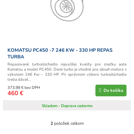
KOMATSU PC450 -7 246 KW - 330 HP REPAS
TURBA
Repasované turbodúchadlo najvyššej kvality pre značku auta
Komatsu a model PC450. Dané turbo je vhodné pre obsah motora s
výkonom 246 Kw - 330 HP. Pri správnom výbere turbodúchadla
treba dávať...
373,98 € bez DPH
Do košíka
460 €
Skladom - Doprava zadarmo
2
položiek celkom
O
v