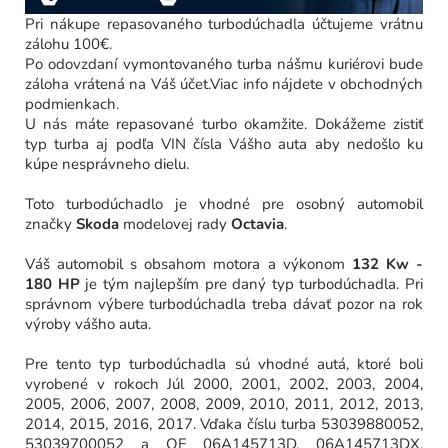
Pri nákupe repasovaného turbodúchadla účtujeme vrátnu
zálohu 100€.
Po odovzdaní vymontovaného turba nášmu kuriérovi bude
záloha vrátená na Váš účet.Viac info nájdete v obchodných
podmienkach.
U nás máte repasované turbo okamžite. Dokážeme zistiť
typ turba aj podľa VIN čísla Vášho auta aby nedošlo ku
kúpe nesprávneho dielu.
Toto turbodúchadlo je vhodné pre osobný automobil
značky
Skoda
modelovej rady
Octavia
.
Váš automobil s obsahom motora
a výkonom
132 Kw -
180 HP
je tým najlepším pre daný typ turbodúchadla. Pri
správnom výbere turbodúchadla treba dávať pozor na rok
výroby vášho auta.
Pre tento typ turbodúchadla sú vhodné autá, ktoré boli
vyrobené v rokoch Júl 2000, 2001, 2002, 2003, 2004,
2005, 2006, 2007, 2008, 2009, 2010, 2011, 2012, 2013,
2014, 2015, 2016, 2017. Vďaka číslu turba 53039880052,
53039700052 a OE 06A145713D, 06A145713DX,