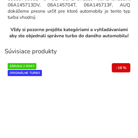
06A145713DV, 06A145704T, 06A145713F, AUQ
dokážeme presne určiť pre ktoré automobily je tento typ
turba vhodný.
Vždy si pozorne prejdite kategóriami a vyhľadávaniami
aby ste objednali správne turbo do daného automobilu!
Súvisiace produkty
ZÁRUKA 2 ROKY
–16 %
ORIGINÁLNE TURBO