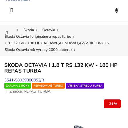
KOŠÍK
Prejsť
na
EUR
obsah
Domov
Škoda
Octavia
Škoda Octavia I originálne a repas turbo
1.8 132 Kw - 180 HP (JAE,AWP,AUM,AWU,AWV,BKF,BNU)
Skoda Octavia rok výroby 2000-doteraz
SKODA OCTAVIA I 1.8 T RS 132 KW - 180 HP
REPAS TURBA
3541-53039880052/R
ZÁRUKA 2 ROKY
REPASOVANÉ TURBO
VÝMENA STREDU TURBA
Značka:
REPAS TURBA
–24 %