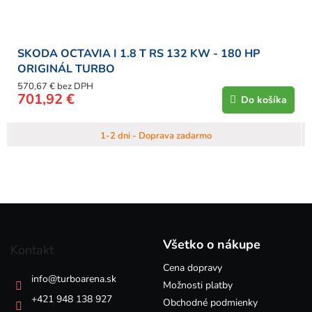
SKODA OCTAVIA I 1.8 T RS 132 KW - 180 HP
ORIGINÁL TURBO
570,67 € bez DPH
701,92 €
Do košíka
1-2 dni - Doprava zadarmo
Z
á
p
Všetko o nákupe
Kontakt
ä
Cena dopravy
t
info
@
turboarena.sk
i
Možnosti platby
e
+421 948 138 927
Obchodné podmienky