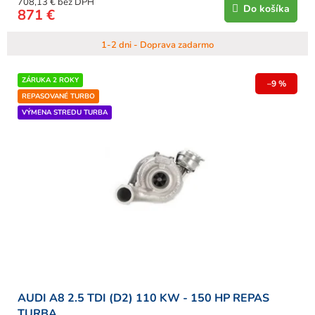
708,13 € bez DPH
Do košíka
871 €
1-2 dni - Doprava zadarmo
ZÁRUKA 2 ROKY
–9 %
REPASOVANÉ TURBO
VÝMENA STREDU TURBA
AUDI A8 2.5 TDI (D2) 110 KW - 150 HP REPAS
TURBA