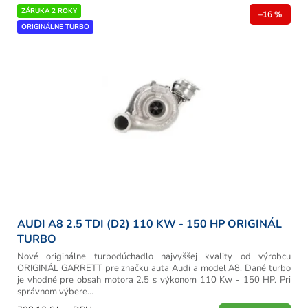
r
V
ZÁRUKA 2 ROKY
o
–16 %
ý
ORIGINÁLNE TURBO
d
p
u
i
k
s
t
p
o
r
v
o
d
u
k
t
o
v
AUDI A8 2.5 TDI (D2) 110 KW - 150 HP ORIGINÁL
TURBO
Nové originálne turbodúchadlo najvyššej kvality od výrobcu
ORIGINÁL GARRETT pre značku auta Audi a model A8. Dané turbo
je vhodné pre obsah motora 2.5 s výkonom 110 Kw - 150 HP. Pri
správnom výbere...