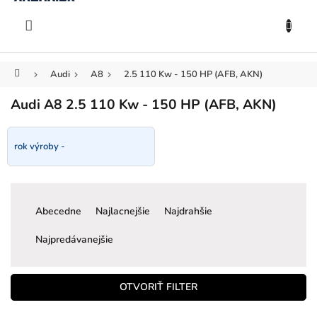
KOŠÍK
Prejsť
na
EUR
obsah
Domov
Audi
A8
2.5 110 Kw - 150 HP (AFB, AKN)
Audi A8 2.5 110 Kw - 150 HP (AFB, AKN)
rok výroby -
R
a
Abecedne
Najlacnejšie
Najdrahšie
d
e
Najpredávanejšie
n
i
e
OTVORIŤ FILTER
p