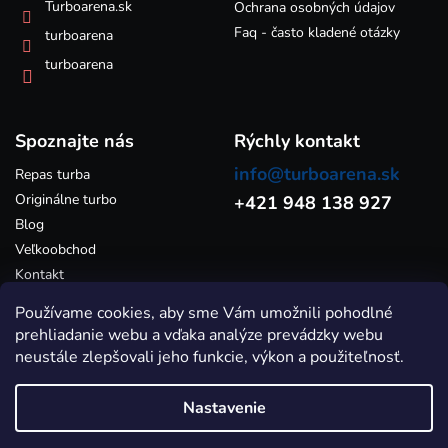
k
Turboarena.sk
Ochrana osobných údajov
y
Faq - často kladené otázky
turboarena
v
ý
turboarena
p
i
s
Spoznajte nás
u
Rýchly kontakt
info@turboarena.sk
Repas turba
Originálne turbo
+421 948 138 927
Blog
Veľkoobchod
Kontakt
Používame cookies, aby sme Vám umožnili pohodlné
prehliadanie webu a vďaka analýze prevádzky webu
neustále zlepšovali jeho funkcie, výkon a použiteľnosť.
Nastavenie
Vytvoril Shoptet