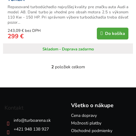
Repasované turbodúchadlo najvyššej kvality pre značku auta Audi a
model A8. Dané turbo je vhodné pre obsah motora 2.5 s výkonom
110 Kw - 150 HP. Pri správnom výbere turbodúchadla treba dávať
pozor...
243,09 € bez DPH
Do košíka
299 €
Skladom - Doprava zadarmo
2
položiek celkom
O
v
l
á
Z
d
á
a
p
c
Všetko o nákupe
Kontakt
i
ä
e
Cena dopravy
t
info
@
turboarena.sk
p
i
Možnosti platby
r
e
+421 948 138 927
Obchodné podmienky
v