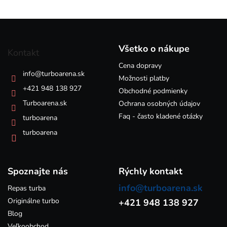
l
á
Z
d
á
a
p
c
Všetko o nákupe
Kontakt
i
ä
e
Cena dopravy
t
info
@
turboarena.sk
p
i
Možnosti platby
r
e
+421 948 138 927
Obchodné podmienky
v
k
Turboarena.sk
Ochrana osobných údajov
y
Faq - často kladené otázky
turboarena
v
ý
turboarena
p
i
s
Spoznajte nás
u
Rýchly kontakt
info@turboarena.sk
Repas turba
Originálne turbo
+421 948 138 927
Blog
Veľkoobchod