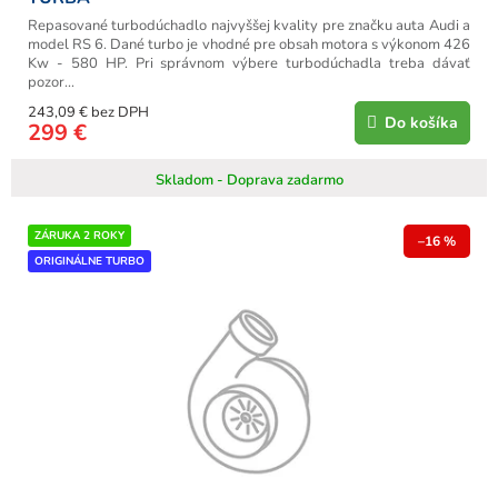
Repasované turbodúchadlo najvyššej kvality pre značku auta Audi a
model RS 6. Dané turbo je vhodné pre obsah motora s výkonom 426
Kw - 580 HP. Pri správnom výbere turbodúchadla treba dávať
pozor...
243,09 € bez DPH
Do košíka
299 €
Skladom - Doprava zadarmo
ZÁRUKA 2 ROKY
–16 %
ORIGINÁLNE TURBO