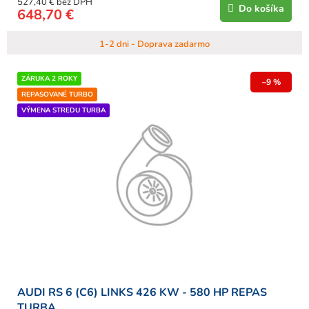
527,40 € bez DPH
Do košíka
648,70 €
1-2 dni - Doprava zadarmo
ZÁRUKA 2 ROKY
–9 %
REPASOVANÉ TURBO
VÝMENA STREDU TURBA
AUDI RS 6 (C6) LINKS 426 KW - 580 HP REPAS
TURBA