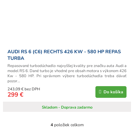
AUDI RS 6 (C6) RECHTS 426 KW - 580 HP REPAS
TURBA
Repasované turbodúchadlo najvyššej kvality pre značku auta Audi a
model RS 6. Dané turbo je vhodné pre obsah motora s výkonom 426
Kw - 580 HP. Pri správnom výbere turbodúchadla treba dávať
pozor...
243,09 € bez DPH
Do košíka
299 €
Skladom - Doprava zadarmo
4
položiek celkom
O
v