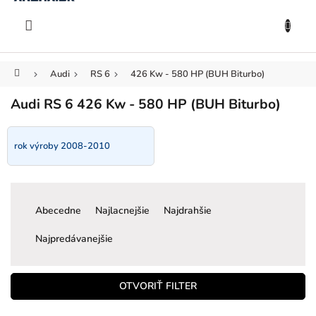
KOŠÍK
Prejsť
na
EUR
obsah
Domov
Audi
RS 6
426 Kw - 580 HP (BUH Biturbo)
Audi RS 6 426 Kw - 580 HP (BUH Biturbo)
rok výroby 2008-2010
R
a
Abecedne
Najlacnejšie
Najdrahšie
d
e
Najpredávanejšie
n
i
e
OTVORIŤ FILTER
p