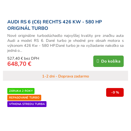
AUDI RS 6 (C6) RECHTS 426 KW - 580 HP
ORIGINÁL TURBO
Nové originálne turbodúchadlo najvyššej kvality pre značku auta
Audi a model RS 6. Dané turbo je vhodné pre obsah motora s
výkonom 426 Kw - 580 HP.Dané turbo je na vyžiadanie nakoľko sa
jedná o...
527,40 € bez DPH
Do košíka
648,70 €
1-2 dni - Doprava zadarmo
ZÁRUKA 2 ROKY
–9 %
REPASOVANÉ TURBO
VÝMENA STREDU TURBA