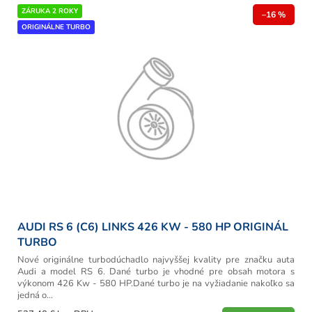
r
V
ZÁRUKA 2 ROKY
o
–16 %
ý
ORIGINÁLNE TURBO
d
p
u
i
k
s
t
p
o
r
v
o
d
u
k
t
o
v
AUDI RS 6 (C6) LINKS 426 KW - 580 HP ORIGINÁL
TURBO
Nové originálne turbodúchadlo najvyššej kvality pre značku auta
Audi a model RS 6. Dané turbo je vhodné pre obsah motora s
výkonom 426 Kw - 580 HP.Dané turbo je na vyžiadanie nakoľko sa
jedná o...